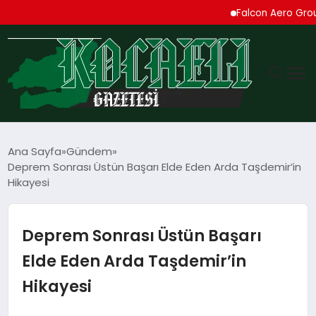
Falcon Aero Group, Kür
GÜNDEM
Ana Sayfa
Gündem
Deprem Sonrası Üstün Başarı Elde Eden Arda Taşdemir’in
TEKNOLOJI
Hikayesi
EKONOMI
Deprem Sonrası Üstün Başarı
SPOR
Elde Eden Arda Taşdemir’in
Hikayesi
MAGAZIN