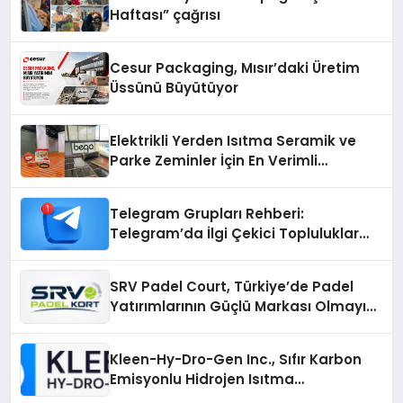
Haftası” çağrısı
Cesur Packaging, Mısır’daki Üretim
Üssünü Büyütüyor
Elektrikli Yerden Isıtma Seramik ve
Parke Zeminler İçin En Verimli
Çözümler
Telegram Grupları Rehberi:
Telegram’da İlgi Çekici Topluluklar
Nasıl Bulunur?
SRV Padel Court, Türkiye’de Padel
Yatırımlarının Güçlü Markası Olmayı
Sürdürüyor
Kleen-Hy-Dro-Gen Inc., Sıfır Karbon
Emisyonlu Hidrojen Isıtma
Teknolojisinde ISO ve TSSA