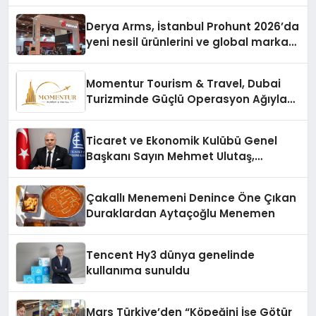
Derya Arms, İstanbul Prohunt 2026’da
yeni nesil ürünlerini ve global marka
vizyonunu sergiledi
Momentur Tourism & Travel, Dubai
Turizminde Güçlü Operasyon Ağıyla
Fark Yaratıyor
Ticaret ve Ekonomik Kulübü Genel
Başkanı Sayın Mehmet Ulutaş,
ekonomiye dair yaptığı açıklamada
şunları kaydetti:
Çakallı Menemeni Denince Öne Çıkan
Duraklardan Aytaçoğlu Menemen
Tencent Hy3 dünya genelinde
kullanıma sunuldu
Mars Türkiye’den “Köpeğini İşe Götür