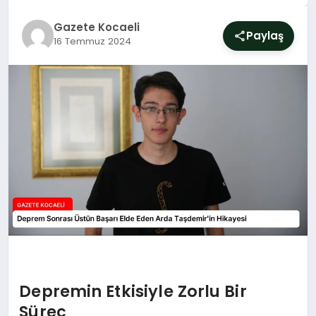
SIYASET
Gazete Kocaeli
Paylaş
16 Temmuz 2024
YAŞAM
DÜNYA
SAĞLIK
EĞITIM
Depremin Etkisiyle Zorlu Bir
Süreç