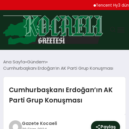
Tencent Hy3 dünya gen
GÜNDEM
Ana Sayfa
Gündem
Cumhurbaşkanı Erdoğan’ın AK Parti Grup Konuşması
TEKNOLOJI
EKONOMI
Cumhurbaşkanı Erdoğan’ın AK
Parti Grup Konuşması
SPOR
MAGAZIN
Gazete Kocaeli
Paylaş