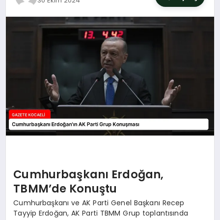
30 Ekim 2024
SIYASET
YAŞAM
DÜNYA
SAĞLIK
EĞITIM
Cumhurbaşkanı Erdoğan,
TBMM’de Konuştu
Cumhurbaşkanı ve AK Parti Genel Başkanı Recep
Tayyip Erdoğan, AK Parti TBMM Grup toplantısında