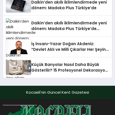
Daikin’den akıllı iklimlendirmede yeni
dönem: Madoka Plus Türkiye’de
Daikin’den akıllı iklimlendirmede yeni
dönem: Madoka Plus Türkiye’de
Daikin’in kullanıcı dostu tasarımıyla
öne çıkan Madoka ailesinin yeni nesil
İş İnsanı-Yazar Doğan Akdeniz:
teknolojilerle donatılmış son modeli
“Devlet Aklı ve Milli Çıkarlar Her Şeyin
VRV kontrol ünitesi Madoka Plus
Üzerindedir”
Türkiye’de satışa sunuldu. Tam
dokunmatik ekranı, mobil uygulama
Küçük Banyolar Nasıl Daha Büyük
desteği ve akıllı sensör entegrasyonu
Gösterilir? 15 Profesyonel Dekorasyon
sayesinde iklimlendirme sistemlerinin
Önerisi
yönetimini daha kolay, konforlu ve
verimli hale getiriyor. Enerji
verimliliğini artırırken modern yaşam
Kocaeli'nin Güncel Kent Gazetesi
alanlarında teknolojiyi estetik ile bulu