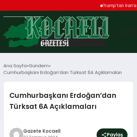
Trump’tan İran’a Sert 
GÜNDEM
Ana Sayfa
Gündem
Cumhurbaşkanı Erdoğan’dan Türksat 6A Açıklamaları
TEKNOLOJI
EKONOMI
Cumhurbaşkanı Erdoğan’dan
Türksat 6A Açıklamaları
SPOR
MAGAZIN
Gazete Kocaeli
Paylaş