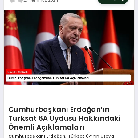
27 Temmuz 2024
SIYASET
YAŞAM
DÜNYA
SAĞLIK
EĞITIM
Cumhurbaşkanı Erdoğan’ın
Türksat 6A Uydusu Hakkındaki
Önemli Açıklamaları
Cumhurbaşkanı Erdoğan,
Türksat 6A’nın uzaya