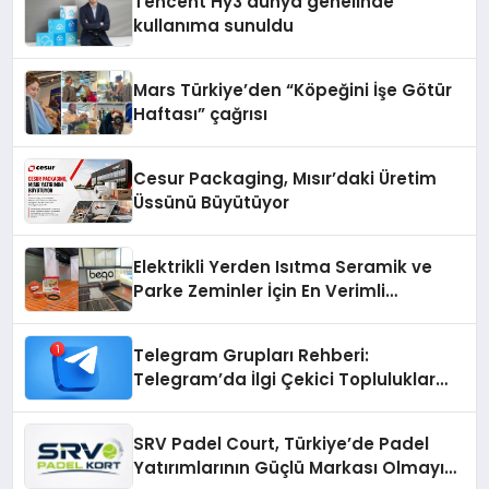
Tencent Hy3 dünya genelinde
kullanıma sunuldu
Mars Türkiye’den “Köpeğini İşe Götür
Haftası” çağrısı
Cesur Packaging, Mısır’daki Üretim
Üssünü Büyütüyor
Elektrikli Yerden Isıtma Seramik ve
Parke Zeminler İçin En Verimli
Çözümler
Telegram Grupları Rehberi:
Telegram’da İlgi Çekici Topluluklar
Nasıl Bulunur?
SRV Padel Court, Türkiye’de Padel
Yatırımlarının Güçlü Markası Olmayı