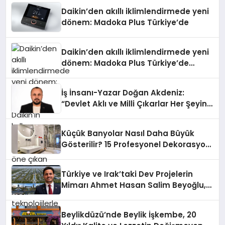
Daikin’den akıllı iklimlendirmede yeni
dönem: Madoka Plus Türkiye’de
Daikin’den akıllı iklimlendirmede yeni
dönem: Madoka Plus Türkiye’de
Daikin’in kullanıcı dostu tasarımıyla
öne çıkan Madoka ailesinin yeni nesil
İş İnsanı-Yazar Doğan Akdeniz:
teknolojilerle donatılmış son modeli
“Devlet Aklı ve Milli Çıkarlar Her Şeyin
VRV kontrol ünitesi Madoka Plus
Üzerindedir”
Türkiye’de satışa sunuldu. Tam
dokunmatik ekranı, mobil uygulama
Küçük Banyolar Nasıl Daha Büyük
desteği ve akıllı sensör entegrasyonu
Gösterilir? 15 Profesyonel Dekorasyon
sayesinde iklimlendirme sistemlerinin
Önerisi
yönetimini daha kolay, konforlu ve
verimli hale getiriyor. Enerji
Türkiye ve Irak’taki Dev Projelerin
verimliliğini artırırken modern yaşam
Mimarı Ahmet Hasan Salim Beyoğlu,
alanlarında teknolojiyi estetik ile bulu
10 Milyon Metrekarelik “Al Yusuf
Holding Industrial City” Projesini
Beylikdüzü’nde Beylik İşkembe, 20
Hayata Geçirecek