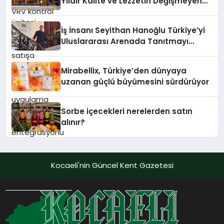
Yıldır Kalite ve Lezzetin Değişmeyen
Adresi
İş İnsanı Seyithan Hanoğlu Türkiye’yi
Uluslararası Arenada Tanıtmayı
Hedefliyor
Mirabellix, Türkiye’den dünyaya
uzanan güçlü büyümesini sürdürüyor
Sorbe içecekleri nerelerden satın
alınır?
Kocaeli'nin Güncel Kent Gazetesi