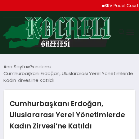
SRV Padel Court, Türk
GÜNDEM
Ana Sayfa
Gündem
Cumhurbaşkanı Erdoğan, Uluslararası Yerel Yönetimlerde
TEKNOLOJI
Kadın Zirvesi’ne Katıldı
EKONOMI
Cumhurbaşkanı Erdoğan,
SPOR
Uluslararası Yerel Yönetimlerde
Kadın Zirvesi’ne Katıldı
MAGAZIN