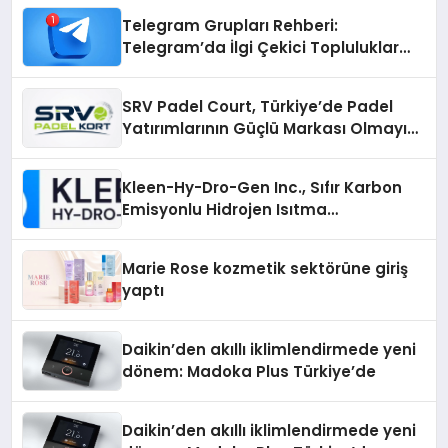
Telegram Grupları Rehberi:
Telegram’da İlgi Çekici Topluluklar
Nasıl Bulunur?
SRV Padel Court, Türkiye’de Padel
Yatırımlarının Güçlü Markası Olmayı
Sürdürüyor
Kleen-Hy-Dro-Gen Inc., Sıfır Karbon
Emisyonlu Hidrojen Isıtma
Teknolojisinde ISO ve TSSA
Düzenleyici Onaylarını Aldı
Marie Rose kozmetik sektörüne giriş
yaptı
Daikin’den akıllı iklimlendirmede yeni
dönem: Madoka Plus Türkiye’de
Daikin’den akıllı iklimlendirmede yeni