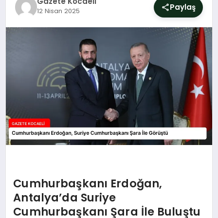
Gazete Kocaeli
SIYASET
Paylaş
12 Nisan 2025
YAŞAM
DÜNYA
SAĞLIK
EĞITIM
Cumhurbaşkanı Erdoğan,
Antalya’da Suriye
Cumhurbaşkanı Şara İle Buluştu