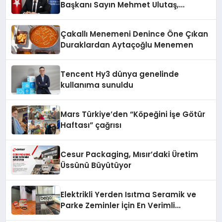
Başkanı Sayın Mehmet Ulutaş,
ekonomiye dair yaptığı açıklamada
şunları kaydetti:
Çakallı Menemeni Denince Öne Çıkan
Duraklardan Aytaçoğlu Menemen
Tencent Hy3 dünya genelinde
kullanıma sunuldu
Mars Türkiye’den “Köpeğini İşe Götür
Haftası” çağrısı
Cesur Packaging, Mısır’daki Üretim
Üssünü Büyütüyor
Elektrikli Yerden Isıtma Seramik ve
Parke Zeminler İçin En Verimli
Çözümler