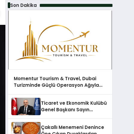
Son Dakika
Momentur Tourism & Travel, Dubai
Turizminde Güçlü Operasyon Ağıyla
Fark Yaratıyor
Ticaret ve Ekonomik Kulübü
Genel Başkanı Sayın
Mehmet Ulutaş, ekonomiye
dair yaptığı açıklamada
Çakallı Menemeni Denince
şunları kaydetti:
Öne Çıkan Duraklardan