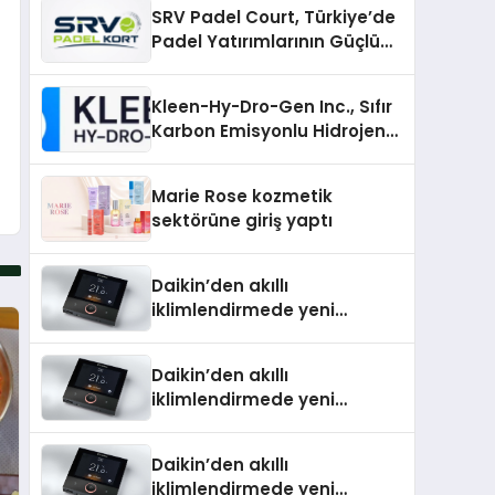
SRV Padel Court, Türkiye’de
Padel Yatırımlarının Güçlü
Markası Olmayı Sürdürüyor
Kleen-Hy-Dro-Gen Inc., Sıfır
Karbon Emisyonlu Hidrojen
Isıtma Teknolojisinde ISO ve
TSSA Düzenleyici Onaylarını
Marie Rose kozmetik
Aldı
sektörüne giriş yaptı
Daikin’den akıllı
iklimlendirmede yeni
dönem: Madoka Plus
Türkiye’de
Daikin’den akıllı
iklimlendirmede yeni
dönem: Madoka Plus
Türkiye’de
Daikin’den akıllı
iklimlendirmede yeni