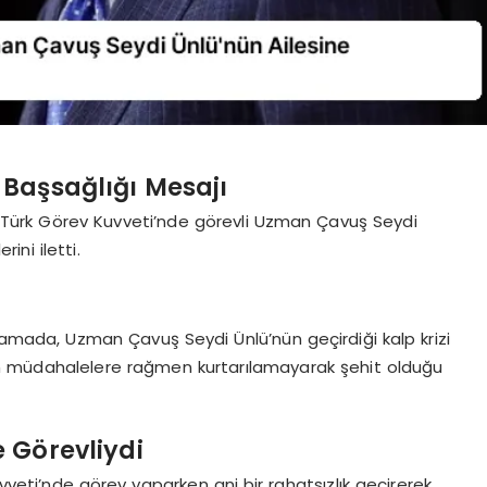
aşsağlığı Mesajı
Türk Görev Kuvveti’nde görevli Uzman Çavuş Seydi
ini iletti.
lamada, Uzman Çavuş Seydi Ünlü’nün geçirdiği kalp krizi
m müdahalelere rağmen kurtarılamayarak şehit olduğu
 Görevliydi
eti’nde görev yaparken ani bir rahatsızlık geçirerek