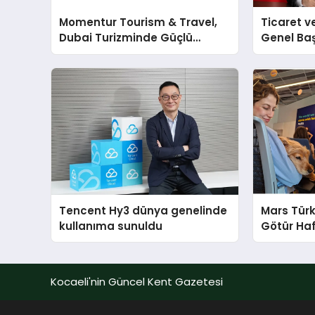
Momentur Tourism & Travel,
Ticaret v
Dubai Turizminde Güçlü
Genel Ba
Operasyon Ağıyla Fark
Ulutaş, e
Yaratıyor
açıklamad
Tencent Hy3 dünya genelinde
Mars Türk
kullanıma sunuldu
Götür Haf
Kocaeli'nin Güncel Kent Gazetesi