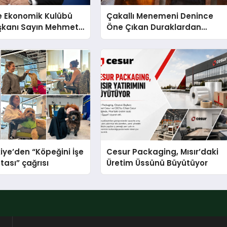
e Ekonomik Kulübü
Çakallı Menemeni Denince
şkanı Sayın Mehmet
Öne Çıkan Duraklardan
konomiye dair yaptığı
Aytaçoğlu Menemen
a şunları kaydetti:
iye’den “Köpeğini İşe
Cesur Packaging, Mısır’daki
tası” çağrısı
Üretim Üssünü Büyütüyor