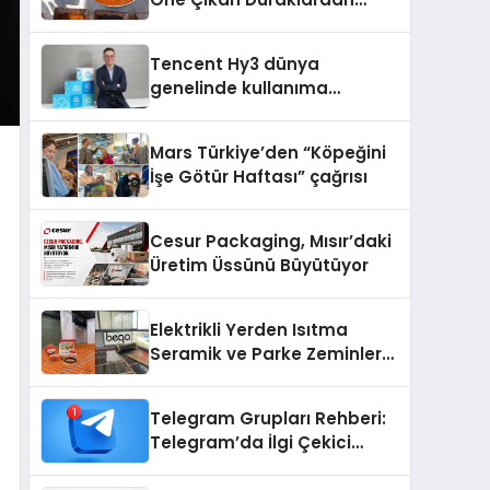
Aytaçoğlu Menemen
Tencent Hy3 dünya
genelinde kullanıma
sunuldu
Mars Türkiye’den “Köpeğini
İşe Götür Haftası” çağrısı
Cesur Packaging, Mısır’daki
Üretim Üssünü Büyütüyor
Elektrikli Yerden Isıtma
Seramik ve Parke Zeminler
İçin En Verimli Çözümler
Telegram Grupları Rehberi:
Telegram’da İlgi Çekici
Topluluklar Nasıl Bulunur?