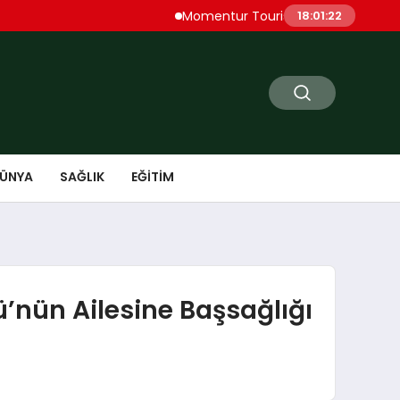
Momentur Tourism & Travel, Dubai Turiz
18:01:23
ÜNYA
SAĞLIK
EĞITIM
nün Ailesine Başsağlığı