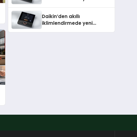
dönem: Madoka Plus
Türkiye’de
Daikin’den akıllı
iklimlendirmede yeni
dönem: Madoka Plus
Türkiye’de