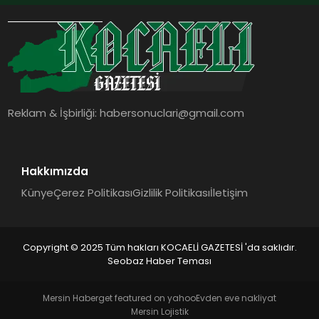
Türkiye’de satışa sunuldu. Tam
dokunmatik ekranı, mobil uygulama
desteği ve akıllı sensör entegrasyonu
sayesinde iklimlendirme sistemlerinin
yönetimini daha kolay, konforlu ve
verimli hale getiriyor. Enerji
verimliliğini artırırken modern yaşam
alanlarında teknolojiyi estetik ile bulu
Reklam & İşbirliği:
habersonuclari@gmail.com
Hakkımızda
Künye
Çerez Politikası
Gizlilik Politikası
İletişim
Copyright © 2025 Tüm hakları KOCAELİ GAZETESİ 'da saklıdır.
Seobaz Haber Teması
Mersin Haber
get featured on yahoo
Evden eve nakliyat
Mersin Lojistik