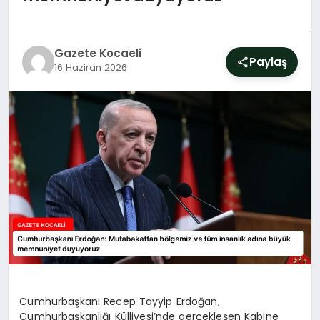
SIYASET
YAŞAM
Gazete Kocaeli
Paylaş
16 Haziran 2026
DÜNYA
SAĞLIK
EĞITIM
Cumhurbaşkanı Recep Tayyip Erdoğan,
Cumhurbaşkanlığı Külliyesi’nde gerçekleşen Kabine