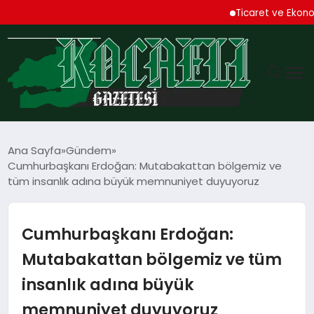
Ticaret ve Ekonomik K
GÜNDEM
Ana Sayfa
Gündem
Cumhurbaşkanı Erdoğan: Mutabakattan bölgemiz ve
TEKNOLOJI
tüm insanlık adına büyük memnuniyet duyuyoruz
EKONOMI
Cumhurbaşkanı Erdoğan:
SPOR
Mutabakattan bölgemiz ve tüm
insanlık adına büyük
MAGAZIN
memnuniyet duyuyoruz