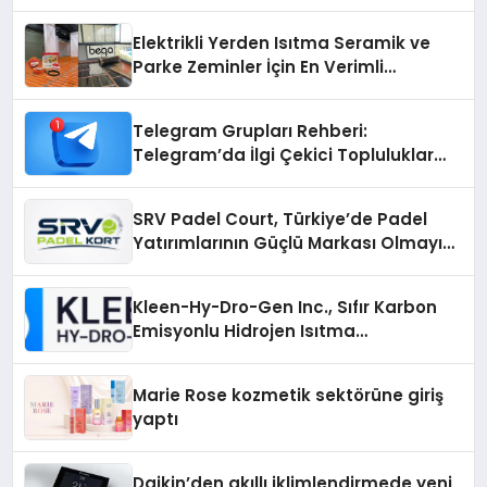
Elektrikli Yerden Isıtma Seramik ve
Parke Zeminler İçin En Verimli
Çözümler
Telegram Grupları Rehberi:
Telegram’da İlgi Çekici Topluluklar
Nasıl Bulunur?
SRV Padel Court, Türkiye’de Padel
Yatırımlarının Güçlü Markası Olmayı
Sürdürüyor
Kleen-Hy-Dro-Gen Inc., Sıfır Karbon
Emisyonlu Hidrojen Isıtma
Teknolojisinde ISO ve TSSA
Düzenleyici Onaylarını Aldı
Marie Rose kozmetik sektörüne giriş
yaptı
Daikin’den akıllı iklimlendirmede yeni