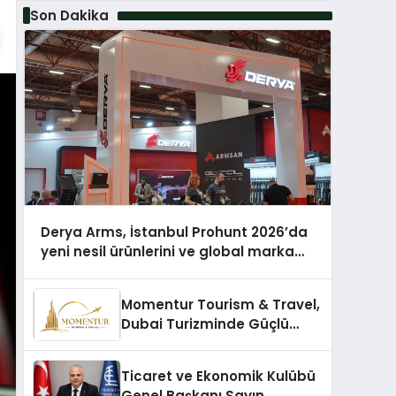
Son Dakika
Derya Arms, İstanbul Prohunt 2026’da
yeni nesil ürünlerini ve global marka
vizyonunu sergiledi
Momentur Tourism & Travel,
Dubai Turizminde Güçlü
Operasyon Ağıyla Fark
Yaratıyor
Ticaret ve Ekonomik Kulübü
Genel Başkanı Sayın