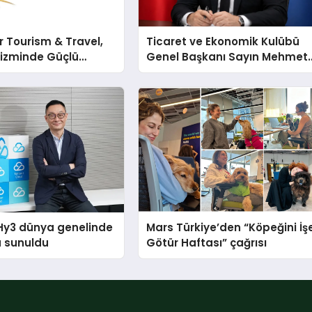
 Tourism & Travel,
Ticaret ve Ekonomik Kulübü
rizminde Güçlü
Genel Başkanı Sayın Mehmet
n Ağıyla Fark
Ulutaş, ekonomiye dair yaptığ
açıklamada şunları kaydetti:
Hy3 dünya genelinde
Mars Türkiye’den “Köpeğini İş
a sunuldu
Götür Haftası” çağrısı