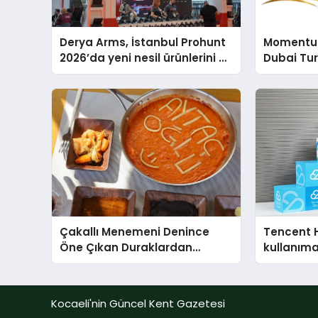
Derya Arms, İstanbul Prohunt
Momentur
2026’da yeni nesil ürünlerini ve
Dubai Tu
global marka vizyonunu
Operasyo
sergiledi
Yaratıyor
Çakallı Menemeni Denince
Tencent 
Öne Çıkan Duraklardan
kullanım
Aytaçoğlu Menemen
Kocaeli'nin Güncel Kent Gazetesi