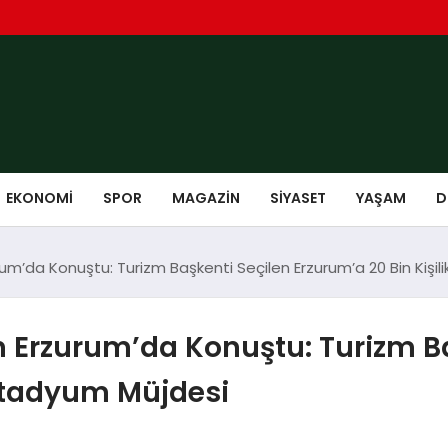
EKONOMI
SPOR
MAGAZIN
SIYASET
YAŞAM
D
’da Konuştu: Turizm Başkenti Seçilen Erzurum’a 20 Bin Kişil
Erzurum’da Konuştu: Turizm Ba
 Stadyum Müjdesi