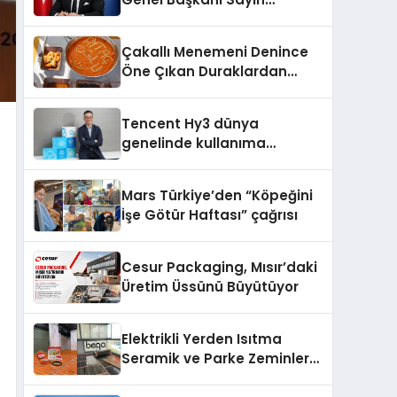
Mehmet Ulutaş, ekonomiye
dair yaptığı açıklamada
Çakallı Menemeni Denince
şunları kaydetti:
Öne Çıkan Duraklardan
Aytaçoğlu Menemen
Tencent Hy3 dünya
genelinde kullanıma
sunuldu
Mars Türkiye’den “Köpeğini
İşe Götür Haftası” çağrısı
Cesur Packaging, Mısır’daki
Üretim Üssünü Büyütüyor
Elektrikli Yerden Isıtma
Seramik ve Parke Zeminler
İçin En Verimli Çözümler