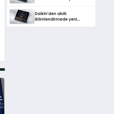
dönem: Madoka Plus
Türkiye’de
Daikin’den akıllı
iklimlendirmede yeni
dönem: Madoka Plus
Türkiye’de