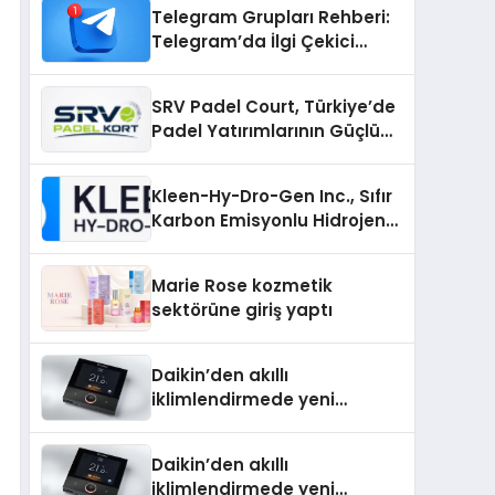
Telegram Grupları Rehberi:
Telegram’da İlgi Çekici
Topluluklar Nasıl Bulunur?
SRV Padel Court, Türkiye’de
Padel Yatırımlarının Güçlü
Markası Olmayı Sürdürüyor
Kleen-Hy-Dro-Gen Inc., Sıfır
Karbon Emisyonlu Hidrojen
Isıtma Teknolojisinde ISO ve
TSSA Düzenleyici Onaylarını
Marie Rose kozmetik
Aldı
sektörüne giriş yaptı
Daikin’den akıllı
iklimlendirmede yeni
dönem: Madoka Plus
Türkiye’de
Daikin’den akıllı
iklimlendirmede yeni