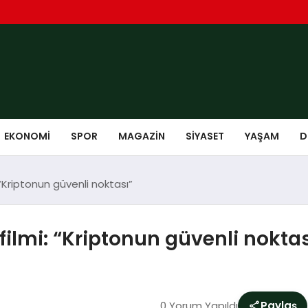
EKONOMI
SPOR
MAGAZIN
SIYASET
YAŞAM
D
“Kriptonun güvenli noktası”
ilmi: “Kriptonun güvenli noktas
0 Yorum Yapıldı
Paylaş