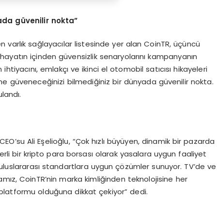
ada güvenilir nokta”
 varlık sağlayacılar listesinde yer alan CoinTR, üçüncü
hayatın içinden güvensizlik senaryolarını kampanyanın
htiyacını, emlakçı ve ikinci el otomobil satıcısı hikayeleri
ime güveneceğinizi bilmediğiniz bir dünyada güvenilir nokta.
landı.
EO’su Ali Eşelioğlu, “Çok hızlı büyüyen, dinamik bir pazarda
yerli bir kripto para borsası olarak yasalara uygun faaliyet
çin uluslararası standartlara uygun çözümler sunuyor. TV’de ve
amız, CoinTR’nin marka kimliğinden teknolojisine her
 platformu olduğuna dikkat çekiyor” dedi.