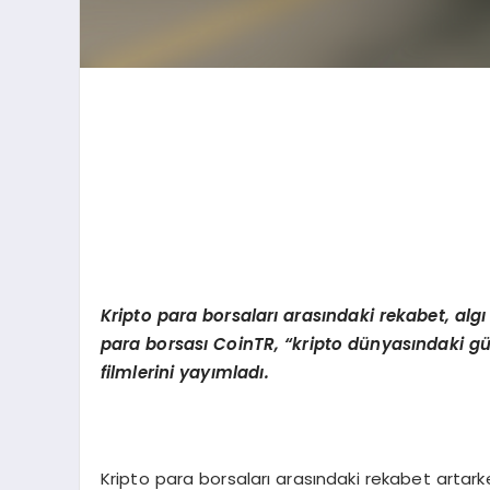
Kripto para borsalar
ı arasındaki rekabet,
alg
ı
para borsası
CoinTR,
“
k
ripto d
ünyasındaki güv
filmlerini yayımladı.
Kripto para borsaları arasındaki rekabet artarke