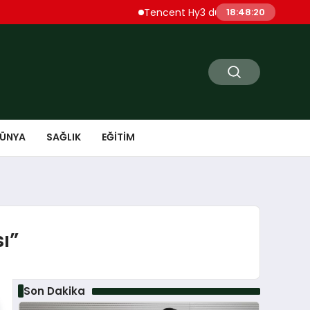
Tencent Hy3 dünya genelinde kullanıma sun
18:48:22
ÜNYA
SAĞLIK
EĞITIM
ı”
Son Dakika