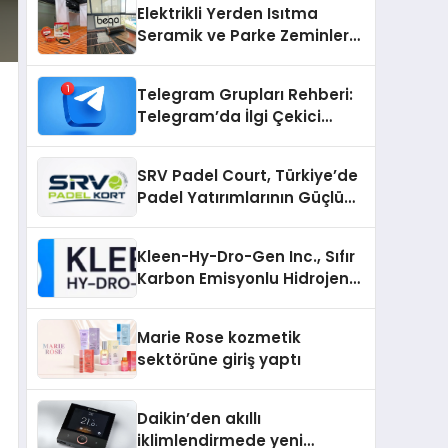
Elektrikli Yerden Isıtma
Seramik ve Parke Zeminler
İçin En Verimli Çözümler
Telegram Grupları Rehberi:
Telegram’da İlgi Çekici
Topluluklar Nasıl Bulunur?
SRV Padel Court, Türkiye’de
Padel Yatırımlarının Güçlü
Markası Olmayı Sürdürüyor
Kleen-Hy-Dro-Gen Inc., Sıfır
Karbon Emisyonlu Hidrojen
Isıtma Teknolojisinde ISO ve
TSSA Düzenleyici Onaylarını
Marie Rose kozmetik
Aldı
sektörüne giriş yaptı
Daikin’den akıllı
iklimlendirmede yeni