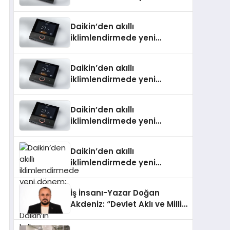
dönem: Madoka Plus
Türkiye’de
Daikin’den akıllı
iklimlendirmede yeni
dönem: Madoka Plus
Türkiye’de
Daikin’den akıllı
iklimlendirmede yeni
dönem: Madoka Plus
Türkiye’de
Daikin’den akıllı
iklimlendirmede yeni
dönem: Madoka Plus
Türkiye’de
Daikin’den akıllı
iklimlendirmede yeni
dönem: Madoka Plus
Türkiye’de Daikin’in kullanıcı
İş İnsanı-Yazar Doğan
dostu tasarımıyla öne çıkan
Akdeniz: “Devlet Aklı ve Milli
Madoka ailesinin yeni nesil
Çıkarlar Her Şeyin
teknolojilerle donatılmış son
Üzerindedir”