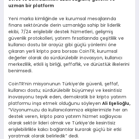
uzman bir platform
Yeni marka kimliğinde ve kurumsal mesajlarında
finans sektöründe derin uzmanlığa sahip bir liderlik
ekibi, 7/24 erişilebilir destek hizmetleri, gelişmiş
güvenlik protokolleri, yatırım fırsatlarında çeşitlilik ve
kullanıcı dostu bir arayüz gibi güçlü yönlerini öne
çıkaran yerli kripto para borsası CoinTR, kurumsal
değerler olarak da sürdürülebilir inovasyon, kullanıcı
merkezlilik, etkili iş birliği, şeffaflık, ve dürüstlük ilkelerini
benimsedi.
CoinTR’nin misyonunun Türkiye’de güvenli, şeffaf,
kullanıcı dostu; sürdürülebilir büyümeyi ve kesintisiz
inovasyonu teşvik eden, demokratik bir kripto yatırım
platformu inşa etmek olduğunu söyleyen
Ali E
ş
elio
ğ
lu,
“Vizyonumuzu da kullanıcılarımıza ekiplerimizle her an
destek veren, kripto para yatırım hizmet sağlayıcısı
olarak sektör lideri olmak ve Türkiye’de kesintisiz
erişilebilirlikle kalıcı bağlantılar kurarak güçlü bir etki
yaratmak olarak belirledik” dedi.