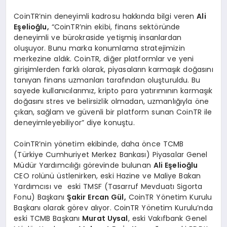
CoinTR’nin deneyimli kadrosu hakkında bilgi veren
Ali
E
ş
elio
ğ
lu,
“CoinTR’nin ekibi, finans sektöründe
deneyimli ve bürokraside yetişmiş insanlardan
oluşuyor. Bunu marka konumlama stratejimizin
merkezine aldık. CoinTR, diğer platformlar ve yeni
girişimlerden farklı olarak, piyasaların karmaşık doğasını
tanıyan finans uzmanları tarafından oluşturuldu. Bu
sayede kullanıcılarımız, kripto para yatırımının karmaşık
doğasını stres ve belirsizlik olmadan, uzmanlığıyla öne
çıkan, sağlam ve güvenli bir platform sunan CoinTR ile
deneyimleyebiliyor” diye konuştu.
CoinTR’nin yönetim ekibinde, daha önce TCMB
(Türkiye Cumhuriyet Merkez Bankası) Piyasalar Genel
Müdür Yardımcılığı görevinde bulunan
Ali E
ş
elio
ğ
lu
CEO rolünü üstlenirken, eski Hazine ve Maliye Bakan
Yardımcısı ve eski TMSF (Tasarruf Mevduatı Sigorta
Fonu) Başkanı
Ş
akir Ercan G
ü
l,
CoinTR Yönetim Kurulu
Başkanı olarak görev alıyor. CoinTR Yönetim Kurulu’nda
eski TCMB Başkanı
Murat Uysal
, eski Vakıfbank Genel