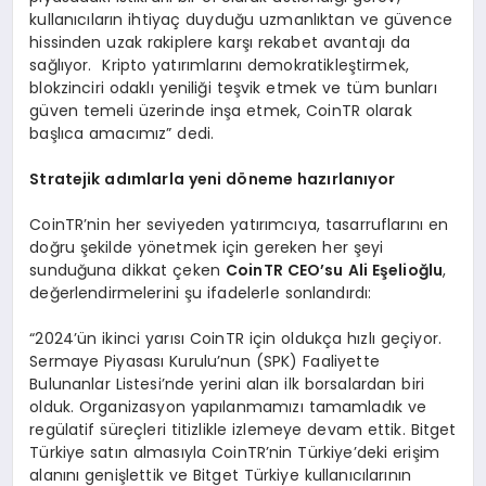
kullanıcıların ihtiyaç duyduğu uzmanlıktan ve güvence
hissinden uzak rakiplere karşı rekabet avantajı da
sağlıyor. Kripto yatırımlarını demokratikleştirmek,
blokzinciri odaklı yeniliği teşvik etmek ve tüm bunları
güven temeli üzerinde inşa etmek, CoinTR olarak
başlıca amacımız” dedi.
Stratejik ad
ı
mlarla yeni d
ö
neme haz
ı
rlan
ı
yor
CoinTR’nin her seviyeden yatırımcıya, tasarruflarını en
doğru şekilde yönetmek için gereken her şeyi
sunduğuna dikkat çeken
CoinTR CEO’su Ali E
ş
elio
ğ
lu
,
değerlendirmelerini şu ifadelerle sonlandırdı:
“2024’ün ikinci yarısı CoinTR için oldukça hızlı geçiyor.
Sermaye Piyasası Kurulu’nun (SPK) Faaliyette
Bulunanlar Listesi’nde yerini alan ilk borsalardan biri
olduk. Organizasyon yapılanmamızı tamamladık ve
regülatif süreçleri titizlikle izlemeye devam ettik. Bitget
Türkiye satın almasıyla CoinTR’nin Türkiye’deki erişim
alanını genişlettik ve Bitget Türkiye kullanıcılarının