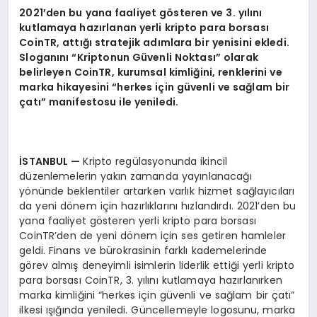
2021’
den bu yana faaliyet g
ö
steren ve 3. y
ı
l
ı
n
ı
kutlamaya haz
ı
rlanan yerli kripto para borsas
ı
CoinTR, attığı
stratejik ad
ı
mlara bir yenisini ekledi.
Slogan
ı
n
ı “
Kriptonun G
ü
venli Noktas
ı”
olarak
belirleyen CoinTR, kurumsal kimli
ğ
ini, renklerini ve
marka hikayesini
“
herkes i
ç
in g
ü
venli ve sa
ğ
lam bir
ç
at
ı”
manifestosu ile yeniledi.
İ
STANBUL
—
Kripto regülasyonunda ikincil
düzenlemelerin yakın zamanda yayınlanacağı
yönünde beklentiler artarken varlık hizmet sağlayıcıları
da yeni dönem için hazırlıklarını hızlandırdı. 2021’den bu
yana faaliyet gösteren yerli kripto para borsası
CoinTR’den de yeni dönem için ses getiren hamleler
geldi. Finans ve bürokrasinin farklı kademelerinde
görev almış deneyimli isimlerin liderlik ettiği yerli kripto
para borsası CoinTR, 3. yılını kutlamaya hazırlanırken
marka kimliğini “herkes için güvenli ve sağlam bir çatı”
ilkesi ışığında yeniledi. Güncellemeyle logosunu, marka