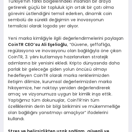
Türkiye’nin farklı bölgelerindeki insanları bir araya
getirerek güçlü bir topluluk için ortak bir çatı olma
görevini üstlendiğini temsil ederken, dinamik coin
sembolü de sürekli değişimin ve inovasyonun
temsilcisi olarak logoda yer alıyor.
Yeni marka kimliğiyle ilgili değerlendirmelerini paylaşan
CoinTR CEO’
su Ali E
ş
elio
ğ
lu
, “Güvene, şeffaflığa,
regülasyona ve inovasyonu olan bağlılığıyla öne çıkan
CoinTR, 3. yılını kutlamaya hazırlanırken stratejik
adımlarına bir yenisini ekledi. Kripto dünyasında daha
parlak bir geleceğe giden yolun öncüsü olmayı
hedefleyen CoinTR olarak marka renklerimizden
iletişim dilimize, kurumsal değerlerimizden marka
hikayemize, her noktayı yeniden değerlendirerek
amaç ve vizyonumuza uygun bir kimlik inşa ettik.
Yaptığımız tüm dokunuşlar, CoinTR’nin tüm
özelliklerinin derin bir bilgi birikimini ve mükemmelliğe
olan bağlılığını yansıtmayı amaçlıyor” ifadelerini
kullandı.
Stres ve belirsizlikten uzak sa
ğ
lam, g
ü
venli ve