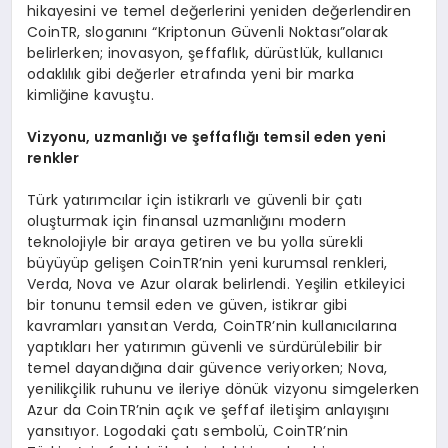
hikayesini ve temel değerlerini yeniden değerlendiren
CoinTR, sloganını “Kriptonun Güvenli Noktası”olarak
belirlerken; inovasyon, şeffaflık, dürüstlük, kullanıcı
odaklılık gibi değerler etrafında yeni bir marka
kimliğine kavuştu.
Vizyonu, uzmanl
ığı ve ş
effafl
ığı
temsil eden yeni
renkler
Türk yatırımcılar için istikrarlı ve güvenli bir çatı
oluşturmak için finansal uzmanlığını modern
teknolojiyle bir araya getiren ve bu yolla sürekli
büyüyüp gelişen CoinTR’nin yeni kurumsal renkleri,
Verda, Nova ve Azur olarak belirlendi. Yeşilin etkileyici
bir tonunu temsil eden ve güven, istikrar gibi
kavramları yansıtan Verda, CoinTR’nin kullanıcılarına
yaptıkları her yatırımın güvenli ve sürdürülebilir bir
temel dayandığına dair güvence veriyorken; Nova,
yenilikçilik ruhunu ve ileriye dönük vizyonu simgelerken
Azur da CoinTR’nin açık ve şeffaf iletişim anlayışını
yansıtıyor. Logodaki çatı sembolü, CoinTR’nin