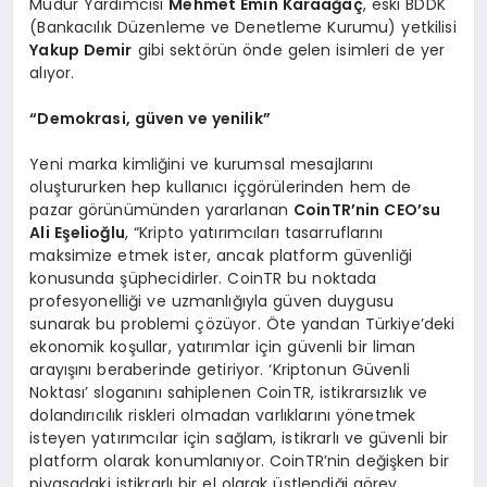
Müdür Yardımcısı
Mehmet Emin Karaa
ğ
a
ç
, eski BDDK
(Bankacılık Düzenleme ve Denetleme Kurumu) yetkilisi
Yakup Demir
gibi sektörün önde gelen isimleri de yer
alıyor.
“
Demokrasi, g
ü
ven ve yenilik
”
Yeni marka kimliğini ve kurumsal mesajlarını
oluştururken hep kullanıcı içgörülerinden hem de
pazar görünümünden yararlanan
CoinTR’nin CEO’su
Ali E
ş
elio
ğ
lu
, “Kripto yatırımcıları tasarruflarını
maksimize etmek ister, ancak platform güvenliği
konusunda şüphecidirler. CoinTR bu noktada
profesyonelliği ve uzmanlığıyla güven duygusu
sunarak bu problemi çözüyor. Öte yandan Türkiye’deki
ekonomik koşullar, yatırımlar için güvenli bir liman
arayışını beraberinde getiriyor. ‘Kriptonun Güvenli
Noktası’ sloganını sahiplenen CoinTR, istikrarsızlık ve
dolandırıcılık riskleri olmadan varlıklarını yönetmek
isteyen yatırımcılar için sağlam, istikrarlı ve güvenli bir
platform olarak konumlanıyor. CoinTR’nin değişken bir
piyasadaki istikrarlı bir el olarak üstlendiği görev,