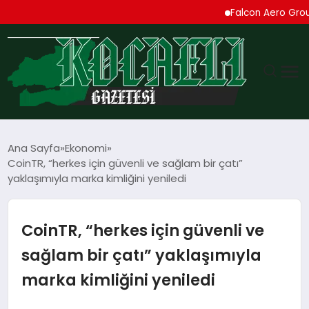
Falcon Aero Group, Kürese
GÜNDEM
Ana Sayfa
Ekonomi
CoinTR, “herkes için güvenli ve sağlam bir çatı”
TEKNOLOJI
yaklaşımıyla marka kimliğini yeniledi
EKONOMI
CoinTR, “herkes için güvenli ve
SPOR
sağlam bir çatı” yaklaşımıyla
marka kimliğini yeniledi
MAGAZIN