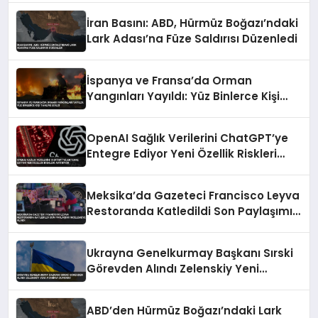
İran Basını: ABD, Hürmüz Boğazı’ndaki
Lark Adası’na Füze Saldırısı Düzenledi
İspanya ve Fransa’da Orman
Yangınları Yayıldı: Yüz Binlerce Kişi
Tahliye Edildi
OpenAI Sağlık Verilerini ChatGPT’ye
Entegre Ediyor Yeni Özellik Riskleri
Artırıyor
Meksika’da Gazeteci Francisco Leyva
Restoranda Katledildi Son Paylaşımı
İncelemeye Alındı
Ukrayna Genelkurmay Başkanı Sırski
Görevden Alındı Zelenskiy Yeni
Atamayı Duyurdu
ABD’den Hürmüz Boğazı’ndaki Lark