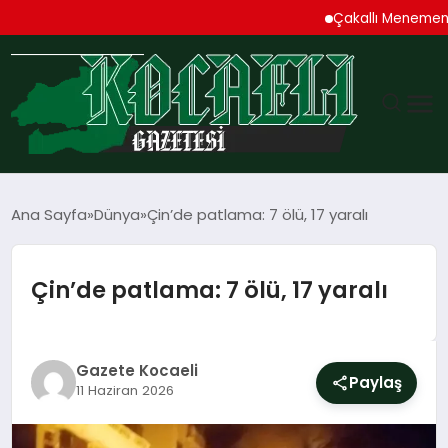
Çakallı Menemeni Den
GÜNDEM
Ana Sayfa
Dünya
Çin’de patlama: 7 ölü, 17 yaralı
TEKNOLOJI
Çin’de patlama: 7 ölü, 17 yaralı
EKONOMI
SPOR
Gazete Kocaeli
Paylaş
11 Haziran 2026
MAGAZIN