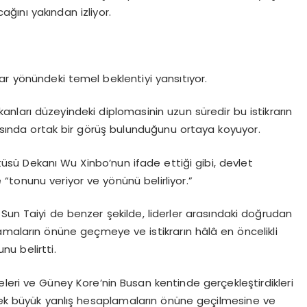
ğını yakından izliyor.
ikrar yönündeki temel beklentiyi yansıtıyor.
kanları düzeyindeki diplomasinin uzun süredir bu istikrarın
nda ortak bir görüş bulunduğunu ortaya koyuyor.
tüsü Dekanı Wu Xinbo’nun ifade ettiği gibi, devlet
re “tonunu veriyor ve yönünü belirliyor.”
Sun Taiyi de benzer şekilde, liderler arasındaki doğrudan
plamaların önüne geçmeye ve istikrarın hâlâ en öncelikli
u belirtti.
eleri ve Güney Kore’nin Busan kentinde gerçekleştirdikleri
erek büyük yanlış hesaplamaların önüne geçilmesine ve