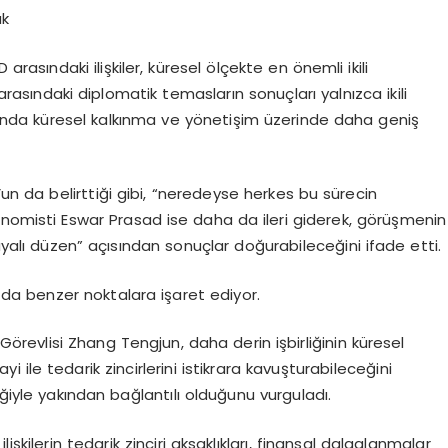
ak
rasındaki ilişkiler, küresel ölçekte en önemli ikili
 arasındaki diplomatik temasların sonuçları yalnızca ikili
amanda küresel kalkınma ve yönetişim üzerinde daha geniş
 da belirttiği gibi, “neredeyse herkes bu sürecin
onomisti Eswar Prasad ise daha da ileri giderek, görüşmenin
dayalı düzen” açısından sonuçlar doğurabileceğini ifade etti.
 da benzer noktalara işaret ediyor.
Görevlisi Zhang Tengjun, daha derin işbirliğinin küresel
ile tedarik zincirlerini istikrara kavuşturabileceğini
eceğiyle yakından bağlantılı olduğunu vurguladı.
şkilerin tedarik zinciri aksaklıkları, finansal dalgalanmalar