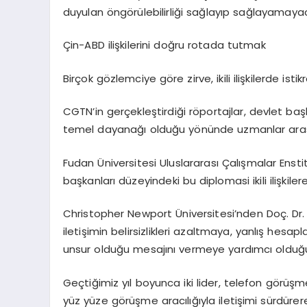
duyulan öngörülebilirliği sağlayıp sağlayamayaca
Çin-ABD ilişkilerini doğru rotada tutmak
Birçok gözlemciye göre zirve, ikili ilişkilerde ist
CGTN’in gerçekleştirdiği röportajlar, devlet baş
temel dayanağı olduğu yönünde uzmanlar arası
Fudan Üniversitesi Uluslararası Çalışmalar Ensti
başkanları düzeyindeki bu diplomasi ikili ilişkile
Christopher Newport Üniversitesi’nden Doç. Dr. 
iletişimin belirsizlikleri azaltmaya, yanlış hesa
unsur olduğu mesajını vermeye yardımcı olduğun
Geçtiğimiz yıl boyunca iki lider, telefon görüşm
yüz yüze görüşme aracılığıyla iletişimi sürdür