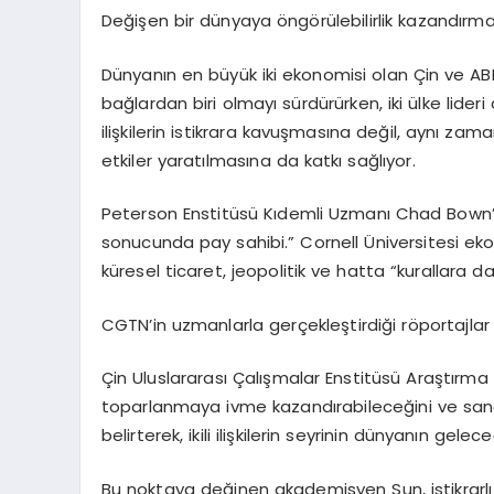
Değişen bir dünyaya öngörülebilirlik kazandırm
Dünyanın en büyük iki ekonomisi olan Çin ve ABD a
bağlardan biri olmayı sürdürürken, iki ülke lideri
ilişkilerin istikrara kavuşmasına değil, aynı z
etkiler yaratılmasına da katkı sağlıyor.
Peterson Enstitüsü Kıdemli Uzmanı Chad Bown’un
sonucunda pay sahibi.” Cornell Üniversitesi ek
küresel ticaret, jeopolitik ve hatta “kurallara 
CGTN’in uzmanlarla gerçekleştirdiği röportajlar
Çin Uluslararası Çalışmalar Enstitüsü Araştırma 
toparlanmaya ivme kazandırabileceğini ve sanayi 
belirterek, ikili ilişkilerin seyrinin dünyanın gel
Bu noktaya değinen akademisyen Sun, istikrarlı ili