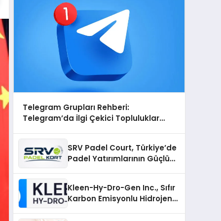
Telegram Grupları Rehberi:
Telegram’da İlgi Çekici Topluluklar
Nasıl Bulunur?
SRV Padel Court, Türkiye’de
Padel Yatırımlarının Güçlü
Markası Olmayı Sürdürüyor
Kleen-Hy-Dro-Gen Inc., Sıfır
Karbon Emisyonlu Hidrojen
Isıtma Teknolojisinde ISO ve
TSSA Düzenleyici Onaylarını