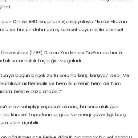
ledi.
lan Çin ile ABD’nin, pratik işbirliğiyoluyla “kazan-kazan
ğunu ve bunun daha geniş küresel büyüme ile bilimsel
 Üniversitesi (UIBE) Dekan Yardımcısı CuiFan da her iki
rtak sorumluluk taşıdığını vurguladı.
Dünya bugün birçok zorlu sorunla karşı karşıya,” dedi. Ve
sorumluluk üstlenebilir ve hem iki ülkenin hem de tüm
ara birlikte imza atabilir.”
rvesi’ne ev sahipliği yapacak olması, bu sorumluluğun
orm da küresel toparlanma, gıda ve enerji güvenliği, borç
üm alanı açabilir.
efon görüşmesinde ileriye dönük pragmatik bir yol haritası