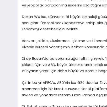
ve jeopolitik parçalanma risklerini azalttığını söy
Dekan Wu ise, dünyanın iki büyük teknoloji gücü o
sonuçları” üretebilecek kapasiteye sahip oldu
ilerlemeyi desteklediğini belirtti.
Benzer şekilde, Uluslararası İşletme ve Ekonomi
ülkenin küresel yönetişimin istikrarı konusunda o
Xi de Busan’da bu sorumluluğun altını çizerek, “
ekledi: “Çin ve ABD, büyük ülkeler olarak ortak 
dünyanın yararı için daha büyük ve somut başarıl
Çin’in bu yıl APEC’e, ABD’nin ise G20 Liderler Zi
sınanması için bir fırsat sunuyor. Her iki platf
riskleri ve yönetişim reformu konularında eşgüd
Xi, Şubat ayında Trump ile gerçekleştirdiği tel