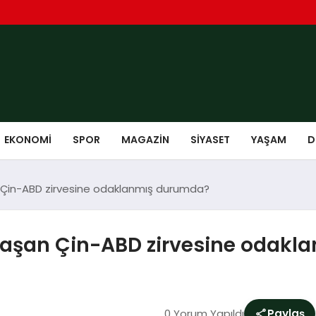
EKONOMI
SPOR
MAGAZIN
SIYASET
YAŞAM
D
Çin-ABD zirvesine odaklanmış durumda?
aşan Çin-ABD zirvesine odakl
0 Yorum Yapıldı
Paylaş