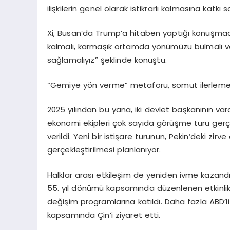
ilişkilerin genel olarak istikrarlı kalmasına katkı s
Xi, Busan’da Trump’a hitaben yaptığı konuşmada
kalmalı, karmaşık ortamda yönümüzü bulmalı ve Çin
sağlamalıyız” şeklinde konuştu.
“Gemiye yön verme” metaforu, somut ilerlemel
2025 yılından bu yana, iki devlet başkanının var
ekonomi ekipleri çok sayıda görüşme turu gerçek
verildi. Yeni bir istişare turunun, Pekin’deki zi
gerçekleştirilmesi planlanıyor.
Halklar arası etkileşim de yeniden ivme kazand
55. yıl dönümü kapsamında düzenlenen etkinlikl
değişim programlarına katıldı. Daha fazla ABD’
kapsamında Çin’i ziyaret etti.