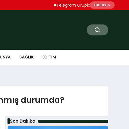
Telegram Grupları Rehberi: Telegram’da İlgi Çe
08:10:07
ÜNYA
SAĞLIK
EĞITIM
anmış durumda?
Son Dakika