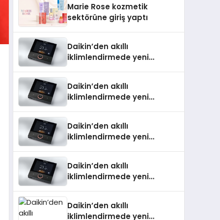
Marie Rose kozmetik
Aldı
sektörüne giriş yaptı
Daikin’den akıllı
iklimlendirmede yeni
dönem: Madoka Plus
Türkiye’de
Daikin’den akıllı
iklimlendirmede yeni
dönem: Madoka Plus
Türkiye’de
Daikin’den akıllı
iklimlendirmede yeni
dönem: Madoka Plus
Türkiye’de
Daikin’den akıllı
iklimlendirmede yeni
dönem: Madoka Plus
Türkiye’de
Daikin’den akıllı
iklimlendirmede yeni