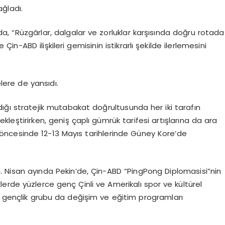
ağladı.
, “Rüzgârlar, dalgalar ve zorluklar karşısında doğru rotada
-ABD ilişkileri gemisinin istikrarlı şekilde ilerlemesini
ere de yansıdı.
dığı stratejik mutabakat doğrultusunda her iki tarafın
leştirirken, geniş çaplı gümrük tarifesi artışlarına da ara
rve öncesinde 12-13 Mayıs tarihlerinde Güney Kore’de
ı. Nisan ayında Pekin’de, Çin-ABD “PingPong Diplomasisi”nin
erde yüzlerce genç Çinli ve Amerikalı spor ve kültürel
li gençlik grubu da değişim ve eğitim programları