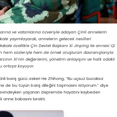
rına ve vatanlarına özveriyle adayan Çinli annelerin
akale yayımlayarak, annelerin gelecek nesilleri
Makale özellikle Çin Devlet Başkanı Xi Jinping ile annesi Qi
nin hem sözleriyle hem de örnek oluşturan davranışlarıyla
rzının Xi’nin değerlerini, yönetim anlayışını ve halk odaklı
nu ortaya koyuyor.
nli barış gücü askeri He Zhihong, “Bu uçsuz bucaksız
e de bu tüyün barış dileğini taşımasını istiyorum.” diye
görevindeyken yaşanan depremde hayatını kaybeden
lı anne babasını bıraktı.