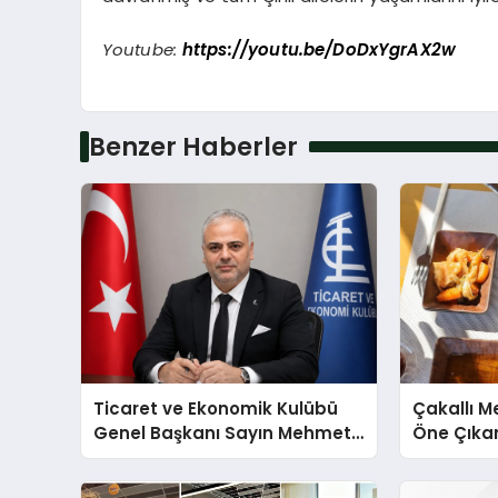
Youtube:
https://youtu.be/DoDxYgrAX2w
Benzer Haberler
Ticaret ve Ekonomik Kulübü
Çakallı 
Genel Başkanı Sayın Mehmet
Öne Çıka
Ulutaş, ekonomiye dair yaptığı
Aytaçoğ
açıklamada şunları kaydetti: