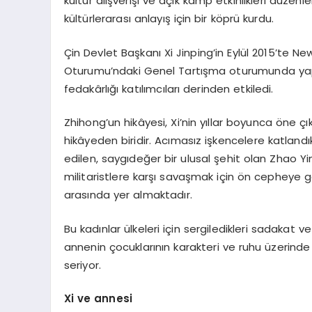
kültür alışverişi ve açık kamp etkinlikleri düz
kültürlerarası anlayış için bir köprü kurdu.
Çin Devlet Başkanı Xi Jinping’in Eylül 2015’te 
Oturumu’ndaki Genel Tartışma oturumunda yap
fedakârlığı katılımcıları derinden etkiledi.
Zhihong’un hikâyesi, Xi’nin yıllar boyunca öne çı
hikâyeden biridir. Acımasız işkencelere katlan
edilen, saygıdeğer bir ulusal şehit olan Zhao 
militaristlere karşı savaşmak için ön cepheye 
arasında yer almaktadır.
Bu kadınlar ülkeleri için sergiledikleri sadakat v
annenin çocuklarının karakteri ve ruhu üzerinde
seriyor.
Xi ve annesi