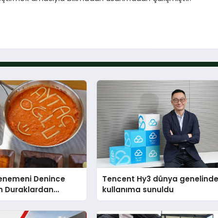
Menemeni Denince
Tencent Hy3 dünya genelind
n Duraklardan
kullanıma sunuldu
lu Menemen