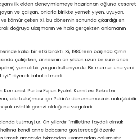
l yaşamı ilk elden deneyimlemeye hazırlanan oğluna cesaret
şayan ve çalışan, onlarla birlikte yemek yiyen, uyuyan,
 ve kömür çeken Xi, bu dönemin sonunda çıkardığı en
ıkarak doğruya ulaşmanın ve halkı gerçekten anlamanın
nde kalıcı bir etki bıraktı. Xi, 1980’lerin başında Çin’in
ında çalışırken, annesinin on yıldan uzun bir süre önce
pılmış yamalı bir yorgan kullanıyordu. Bir memur ona yeni
 iyi.” diyerek kabul etmedi.
n Komünist Partisi Fujian Eyalet Komitesi Sekreter
. Ona, aile buluşması için Pekin’e dönememesinin anlaşılabilir
büyük evlatlık görevi olduğunu vurguladı.
planda tutmuştur. On yıllardır “milletine faydalı olmak
ak halkına kendi anne babasına göstereceği özenle
yileştirmek amacıyla bıkmadan usanmadan çalışmıştır.