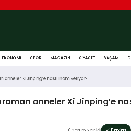
EKONOMI
SPOR
MAGAZIN
SIYASET
YAŞAM
D
anneler Xi Jinping’e nasıl ilham veriyor?
raman anneler Xi Jinping’e nası
0 Yorum Yapıldı
Paylaş