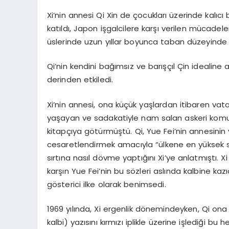
Xi’nin annesi Qi Xin de çocukları üzerinde kalıcı 
katıldı, Japon işgalcilere karşı verilen mücadel
üslerinde uzun yıllar boyunca taban düzeyinde ç
Qi’nin kendini bağımsız ve barışçıl Çin idealine
derinden etkiledi.
Xi’nin annesi, ona küçük yaşlardan itibaren vata
yaşayan ve sadakatiyle nam salan askeri komutan Y
kitapçıya götürmüştü. Qi, Yue Fei’nin annesinin
cesaretlendirmek amacıyla “ülkene en yüksek s
sırtına nasıl dövme yaptığını Xi’ye anlatmıştı. 
karşın Yue Fei’nin bu sözleri aslında kalbine kaz
gösterici ilke olarak benimsedi.
1969 yılında, Xi ergenlik dönemindeyken, Qi ona b
kalbi) yazısını kırmızı iplikle üzerine işlediği bu