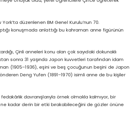
enlemeye önayak oldu, yerel öğrencilere Çince öğreterek
New York’ta düzenlenen BM Genel Kurulu’nun 70.
tığı konuşmada anlattığı bu kahraman anne figürünün
kardığı, Çinli anneleri konu alan çok sayıdaki dokunaklı
dıktan sonra 31 yaşında Japon kuvvetleri tarafından idam
Yiman (1905–1936), eşini ve beş çocuğunun beşini de Japon
gönderen Deng Yufen (1891–1970) isimli anne de bu kişiler
e fedakârlık davranışlarıyla örnek olmakla kalmıyor, bir
 ne kadar derin bir etki bırakabileceğini de gözler önüne