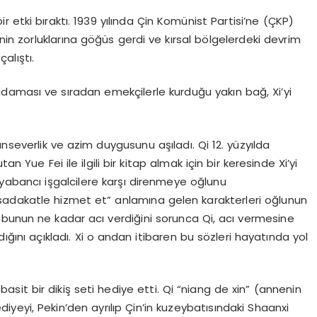
bir etki bıraktı. 1939 yılında Çin Komünist Partisi’ne (ÇKP)
enin zorluklarına göğüs gerdi ve kırsal bölgelerdeki devrim
alıştı.
 adaması ve sıradan emekçilerle kurduğu yakın bağ, Xi’yi
nseverlik ve azim duygusunu aşıladı. Qi 12. yüzyılda
ue Fei ile ilgili bir kitap almak için bir keresinde Xi’yi
 yabancı işgalcilere karşı direnmeye oğlunu
adakatle hizmet et” anlamına gelen karakterleri oğlunun
Xi bunun ne kadar acı verdiğini sorunca Qi, acı vermesine
ıdığını açıkladı. Xi o andan itibaren bu sözleri hayatında yol
asit bir dikiş seti hediye etti. Qi “niang de xin” (annenin
 hediyeyi, Pekin’den ayrılıp Çin’in kuzeybatısındaki Shaanxi