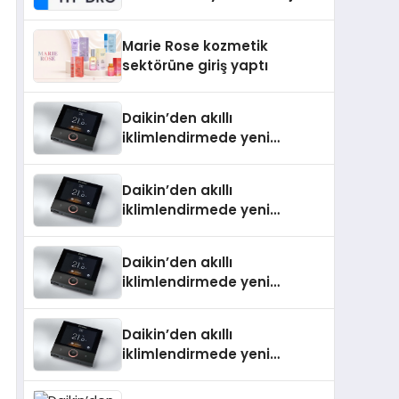
Isıtma Teknolojisinde ISO ve
TSSA Düzenleyici Onaylarını
Marie Rose kozmetik
Aldı
sektörüne giriş yaptı
Daikin’den akıllı
iklimlendirmede yeni
dönem: Madoka Plus
Türkiye’de
Daikin’den akıllı
iklimlendirmede yeni
dönem: Madoka Plus
Türkiye’de
Daikin’den akıllı
iklimlendirmede yeni
dönem: Madoka Plus
Türkiye’de
Daikin’den akıllı
iklimlendirmede yeni
dönem: Madoka Plus
Türkiye’de