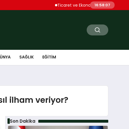
Ticaret ve Ekonomik Kulübü Genel Başkanı Say
16:58:09
ÜNYA
SAĞLIK
EĞITIM
l ilham veriyor?
Son Dakika