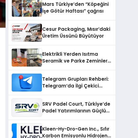
Mars Türkiye’den “Köpeğini
İşe Götür Haftası” çağrısı
Cesur Packaging, Mısır’daki
Üretim Üssünü Büyütüyor
Elektrikli Yerden Isıtma
Seramik ve Parke Zeminler
İçin En Verimli Çözümler
Telegram Grupları Rehberi:
Telegram’da İlgi Çekici
Topluluklar Nasıl Bulunur?
SRV Padel Court, Türkiye’de
Padel Yatırımlarının Güçlü
Markası Olmayı Sürdürüyor
Kleen-Hy-Dro-Gen Inc., Sıfır
Karbon Emisyonlu Hidrojen