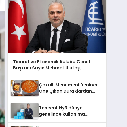
Ticaret ve Ekonomik Kulübü Genel
Başkanı Sayın Mehmet Ulutaş,
ekonomiye dair yaptığı açıklamada
şunları kaydetti:
Çakallı Menemeni Denince
Öne Çıkan Duraklardan
Aytaçoğlu Menemen
Tencent Hy3 dünya
genelinde kullanıma
sunuldu