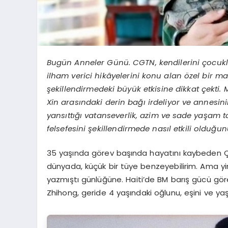
Bugün Anneler Günü. CGTN, kendilerini çocukla
ilham verici hikâyelerini konu alan özel bir m
şekillendirmedeki büyük etkisine dikkat çekti. 
Xin arasındaki derin bağı irdeliyor ve annesi
yansıttığı vatanseverlik, azim ve sade yaşam ta
felsefesini şekillendirmede nasıl etkili olduğu
35 yaşında görev başında hayatını kaybeden Çi
dünyada, küçük bir tüye benzeyebilirim. Ama yin
yazmıştı günlüğüne. Haiti’de BM barış gücü 
Zhihong, geride 4 yaşındaki oğlunu, eşini ve yaş