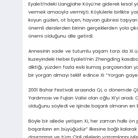
Eyaleti’ndeki Liangjiahe Köyü’ne giderek kırsa
vermek amacıyla vermişti. Köylülerle birlikte ya
koyun güden, ot biçen, hayvan gübresi taşıyan
önemli derslerden birinin gerçeklerden yola ç
önemi olduğunu dile getirdi.
Annesinin sade ve tutumlu yaşam tarzı da Xi üzeri
kuzeyindeki Hebei Eyaleti’nin Zhengding kasabas
diktiği, yüzden fazla eski kumaş parçasından ya
bir yorgan almayı teklif edince Xi “Yorgan gayet
2001 Bahar Festivali sırasında Qi, o dönemde Çi
Yardımcısı ve Fujian Valisi olan oğlu Xi’yi aradı
olduğunu söyledi ve işinde başarılı olmanın en 
Böyle bir ailede yetişen Xi, her zaman halkı ön 
başarıların en büyüğüdür” ilkesine bağlı kalar
davranmış ve tüm Çinli ailelerin yaşamlarını i