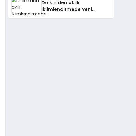
Daikin’den akıllı
iklimlendirmede yeni
dönem: Madoka Plus
Türkiye’de Daikin’in kullanıcı
dostu tasarımıyla öne çıkan
Madoka ailesinin yeni nesil
teknolojilerle donatılmış son
modeli VRV kontrol ünitesi
Madoka Plus Türkiye’de
satışa sunuldu. Tam
dokunmatik ekranı, mobil
uygulama desteği ve akıllı
sensör entegrasyonu
sayesinde iklimlendirme
sistemlerinin yönetimini
daha kolay, konforlu ve
verimli hale getiriyor. Enerji
verimliliğini artırırken
modern yaşam alanlarında
teknolojiyi estetik ile bulu