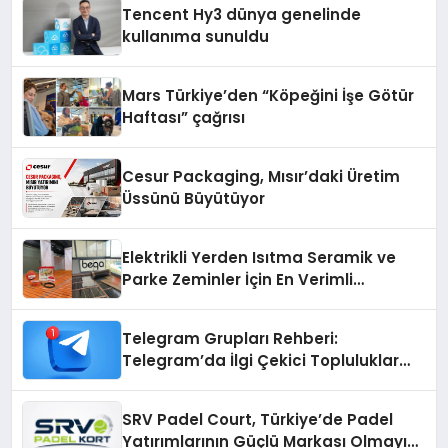
Tencent Hy3 dünya genelinde
kullanıma sunuldu
Mars Türkiye’den “Köpeğini İşe Götür
Haftası” çağrısı
Cesur Packaging, Mısır’daki Üretim
Üssünü Büyütüyor
Elektrikli Yerden Isıtma Seramik ve
Parke Zeminler İçin En Verimli
Çözümler
Telegram Grupları Rehberi:
Telegram’da İlgi Çekici Topluluklar
Nasıl Bulunur?
SRV Padel Court, Türkiye’de Padel
Yatırımlarının Güçlü Markası Olmayı