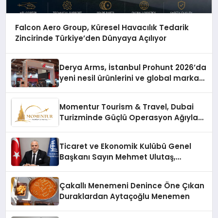
Falcon Aero Group, Küresel Havacılık Tedarik
Zincirinde Türkiye’den Dünyaya Açılıyor
Derya Arms, İstanbul Prohunt 2026’da
yeni nesil ürünlerini ve global marka
vizyonunu sergiledi
Momentur Tourism & Travel, Dubai
Turizminde Güçlü Operasyon Ağıyla
Fark Yaratıyor
Ticaret ve Ekonomik Kulübü Genel
Başkanı Sayın Mehmet Ulutaş,
ekonomiye dair yaptığı açıklamada
şunları kaydetti:
Çakallı Menemeni Denince Öne Çıkan
Duraklardan Aytaçoğlu Menemen