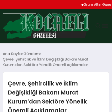
Gram Altın Güne Yüksel
GÜNDEM
Ana Sayfa
Gündem
Çevre, Şehircilik ve İklim Değişikliği Bakanı Murat
TEKNOLOJI
Kurum’dan Sektöre Yönelik Önemli Açıklamalar
EKONOMI
Çevre, Şehircilik ve İklim
SPOR
Değişikliği Bakanı Murat
Kurum’dan Sektöre Yönelik
MAGAZIN
Önemli Açıklamalar