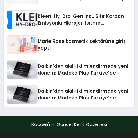
Sürdürüyor
Kleen-Hy-Dro-Gen Inc., Sıfır Karbon
Emisyonlu Hidrojen Isıtma
Teknolojisinde ISO ve TSSA
Düzenleyici Onaylarını Aldı
Marie Rose kozmetik sektörüne giriş
yaptı
Daikin’den akıllı iklimlendirmede yeni
dönem: Madoka Plus Türkiye’de
Daikin’den akıllı iklimlendirmede yeni
dönem: Madoka Plus Türkiye’de
Kocaeli'nin Güncel Kent Gazetesi