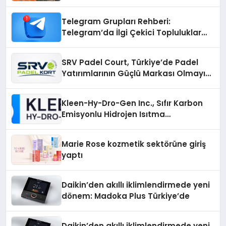
Çözümler
Telegram Grupları Rehberi:
Telegram’da İlgi Çekici Topluluklar
Nasıl Bulunur?
SRV Padel Court, Türkiye’de Padel
Yatırımlarının Güçlü Markası Olmayı
Sürdürüyor
Kleen-Hy-Dro-Gen Inc., Sıfır Karbon
Emisyonlu Hidrojen Isıtma
Teknolojisinde ISO ve TSSA
Düzenleyici Onaylarını Aldı
Marie Rose kozmetik sektörüne giriş
yaptı
Daikin’den akıllı iklimlendirmede yeni
dönem: Madoka Plus Türkiye’de
Daikin’den akıllı iklimlendirmede yeni