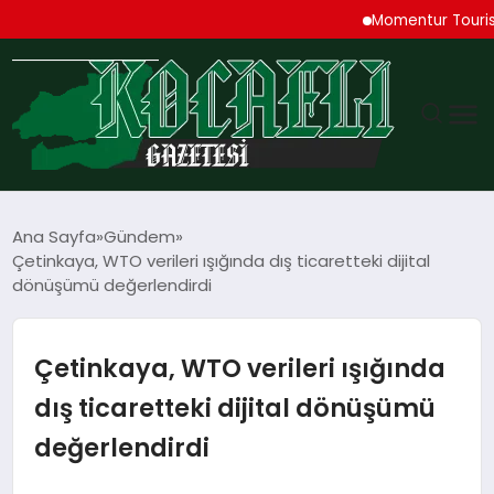
Momentur Tourism & Tr
GÜNDEM
Ana Sayfa
Gündem
Çetinkaya, WTO verileri ışığında dış ticaretteki dijital
TEKNOLOJI
dönüşümü değerlendirdi
EKONOMI
Çetinkaya, WTO verileri ışığında
SPOR
dış ticaretteki dijital dönüşümü
değerlendirdi
MAGAZIN