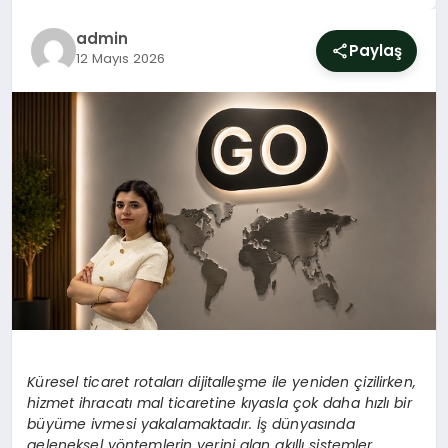
SIYASET
admin
Paylaş
12 Mayıs 2026
YAŞAM
DÜNYA
SAĞLIK
EĞITIM
Küresel ticaret rotaları dijitalleşme ile yeniden çizilirken,
hizmet ihracatı mal ticaretine kıyasla çok daha hızlı bir
büyüme ivmesi yakalamaktadır. İş dünyasında
geleneksel y
öntemlerin yerini alan akıllı sistemler,