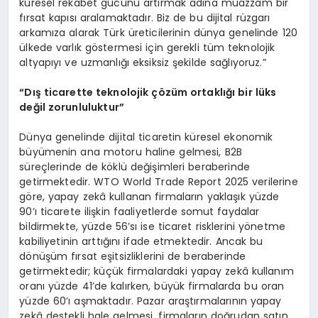
küresel rekabet gücünü artırmak adına muazzam bir
fırsat kapısı aralamaktadır. Biz de bu dijital rüzgarı
arkamıza alarak Türk üreticilerinin dünya genelinde 120
ülkede varlık göstermesi için gerekli tüm teknolojik
altyapıyı ve uzmanlığı eksiksiz şekilde sağlıyoruz.”
“Dış ticarette teknolojik çözüm ortaklığı bir lü
ks
değil zorunluluktur”
Dünya genelinde dijital ticaretin küresel ekonomik
büyümenin ana motoru haline gelmesi, B2B
süreçlerinde de köklü değişimleri beraberinde
getirmektedir. WTO World Trade Report 2025 verilerine
göre, yapay zekâ kullanan firmaların yaklaşık yüzde
90’ı ticarete ilişkin faaliyetlerde somut faydalar
bildirmekte, yüzde 56’sı ise ticaret risklerini yönetme
kabiliyetinin arttığını ifade etmektedir. Ancak bu
dönüşüm fırsat eşitsizliklerini de beraberinde
getirmektedir; küçük firmalardaki yapay zekâ kullanım
oranı yüzde 41’de kalırken, büyük firmalarda bu oran
yüzde 60’ı aşmaktadır. Pazar araştırmalarının yapay
zekâ destekli hale gelmesi, firmaların doğrudan satın