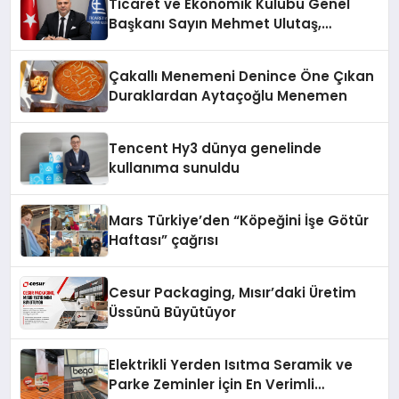
Ticaret ve Ekonomik Kulübü Genel
Başkanı Sayın Mehmet Ulutaş,
ekonomiye dair yaptığı açıklamada
şunları kaydetti:
Çakallı Menemeni Denince Öne Çıkan
Duraklardan Aytaçoğlu Menemen
Tencent Hy3 dünya genelinde
kullanıma sunuldu
Mars Türkiye’den “Köpeğini İşe Götür
Haftası” çağrısı
Cesur Packaging, Mısır’daki Üretim
Üssünü Büyütüyor
Elektrikli Yerden Isıtma Seramik ve
Parke Zeminler İçin En Verimli