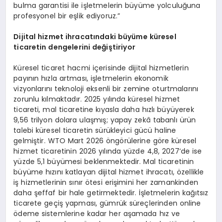
bulma garantisi ile işletmelerin büyüme yolculuğuna
profesyonel bir eşlik ediyoruz.”
Dijital hizmet ihracatındaki büyüme küresel
ticaretin dengelerini değiştiriyor
Küresel ticaret hacmi içerisinde dijital hizmetlerin
payının hızla artması, işletmelerin ekonomik
vizyonlarını teknoloji eksenli bir zemine oturtmalarını
zorunlu kılmaktadır. 2025 yılında küresel hizmet
ticareti, mal ticaretine kıyasla daha hızlı büyüyerek
9,56 trilyon dolara ulaşmış; yapay zekâ tabanlı ürün
talebi küresel ticaretin sürükleyici gücü haline
gelmiştir. WTO Mart 2026 öngörülerine göre küresel
hizmet ticaretinin 2026 yılında yüzde 4,8, 2027’de ise
yüzde 5,1 büyümesi beklenmektedir. Mal ticaretinin
büyüme hızını katlayan dijital hizmet ihracatı, özellikle
iş hizmetlerinin sınır ötesi erişimini her zamankinden
daha şeffaf bir hale getirmektedir. İşletmelerin kağıtsız
ticarete geçiş yapması, gümrük süreçlerinden online
ödeme sistemlerine kadar her aşamada hız ve