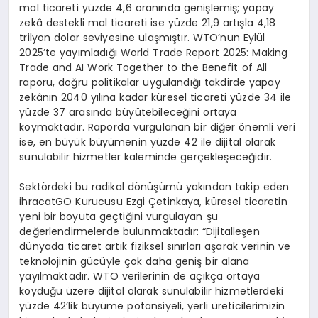
mal ticareti yüzde 4,6 oranında genişlemiş; yapay
zekâ destekli mal ticareti ise yüzde 21,9 artışla 4,18
trilyon dolar seviyesine ulaşmıştır. WTO’nun Eylül
2025’te yayımladığı World Trade Report 2025: Making
Trade and AI Work Together to the Benefit of All
raporu, doğru politikalar uygulandığı takdirde yapay
zekânın 2040 yılına kadar küresel ticareti yüzde 34 ile
yüzde 37 arasında büyütebileceğini ortaya
koymaktadır. Raporda vurgulanan bir diğer önemli veri
ise, en büyük büyümenin yüzde 42 ile dijital olarak
sunulabilir hizmetler kaleminde gerçekleşeceğidir.
Sektördeki bu radikal dönüşümü yakından takip eden
ihracatGO Kurucusu Ezgi Çetinkaya, küresel ticaretin
yeni bir boyuta geçtiğini vurgulayan şu
değerlendirmelerde bulunmaktadır: “Dijitalleşen
dünyada ticaret artık fiziksel sınırları aşarak verinin ve
teknolojinin gücüyle çok daha geniş bir alana
yayılmaktadır. WTO verilerinin de açıkça ortaya
koyduğu üzere dijital olarak sunulabilir hizmetlerdeki
yüzde 42’lik büyüme potansiyeli, yerli üreticilerimizin