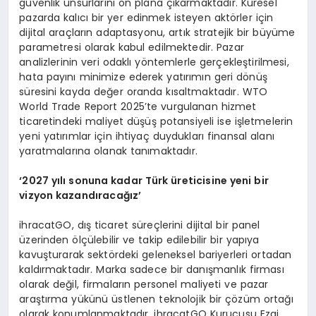
güvenlik unsurlarını ön plana çıkarmaktadır. Küresel
pazarda kalıcı bir yer edinmek isteyen aktörler için
dijital araçların adaptasyonu, artık stratejik bir büyüme
parametresi olarak kabul edilmektedir. Pazar
analizlerinin veri odaklı yöntemlerle gerçekleştirilmesi,
hata payını minimize ederek yatırımın geri dönüş
süresini kayda değer oranda kısaltmaktadır. WTO
World Trade Report 2025’te vurgulanan hizmet
ticaretindeki maliyet düşüş potansiyeli ise işletmelerin
yeni yatırımlar için ihtiyaç duydukları finansal alanı
yaratmalarına olanak tanımaktadır.
‘2027 yılı sonuna kadar Türk üreticisine yeni bir
vizyon kazandıracağız’
ihracatGO, dış ticaret süreçlerini dijital bir panel
üzerinden ölçülebilir ve takip edilebilir bir yapıya
kavuşturarak sektördeki geleneksel bariyerleri ortadan
kaldırmaktadır. Marka sadece bir danışmanlık firması
olarak değil, firmaların personel maliyeti ve pazar
araştırma yükünü üstlenen teknolojik bir çözüm ortağı
olarak konumlanmaktadır. ihracatGO Kurucusu Ezgi