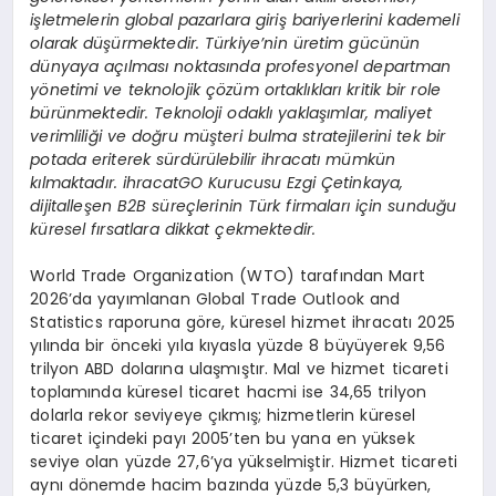
işletmelerin global pazarlara giriş bariyerlerini kademeli
olarak düşürmektedir. Türkiye’nin üretim gücünü
n
dünyaya açılması noktasında profesyonel departman
y
önetimi ve teknolojik çözüm ortaklıkları kritik bir role
bürünmektedir. Teknoloji odaklı yaklaşımlar, maliyet
verimliliği ve doğru müşteri bulma stratejilerini tek bir
potada eriterek sürdürülebilir ihracatı mümkün
kılmaktadır. ihracatGO Kurucusu Ezgi Çetinkaya,
dijitalleş
en B2B süreçlerinin Türk firmaları için sunduğu
küresel fırsatlara dikkat çekmektedir.
World Trade Organization (WTO) tarafından Mart
2026’da yayımlanan Global Trade Outlook and
Statistics raporuna göre, küresel hizmet ihracatı 2025
yılında bir önceki yıla kıyasla yüzde 8 büyüyerek 9,56
trilyon ABD dolarına ulaşmıştır. Mal ve hizmet ticareti
toplamında küresel ticaret hacmi ise 34,65 trilyon
dolarla rekor seviyeye çıkmış; hizmetlerin küresel
ticaret içindeki payı 2005’ten bu yana en yüksek
seviye olan yüzde 27,6’ya yükselmiştir. Hizmet ticareti
aynı dönemde hacim bazında yüzde 5,3 büyürken,