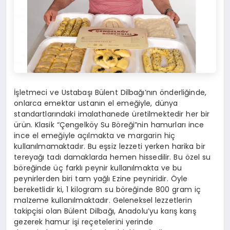
İşletmeci ve Ustabaşı Bülent Dilbağı’nın önderliğinde,
onlarca emektar ustanın el emeğiyle, dünya
standartlarındaki imalathanede üretilmektedir her bir
ürün. Klasik “Çengelköy Su Böreği”nin hamurları ince
ince el emeğiyle açılmakta ve margarin hiç
kullanılmamaktadır. Bu eşsiz lezzeti yerken harika bir
tereyağı tadı damaklarda hemen hissedilir. Bu özel su
böreğinde üç farklı peynir kullanılmakta ve bu
peynirlerden biri tam yağlı Ezine peyniridir. Öyle
bereketlidir ki, 1 kilogram su böreğinde 800 gram iç
malzeme kullanılmaktadır. Geleneksel lezzetlerin
takipçisi olan Bülent Dilbağı, Anadolu’yu karış karış
gezerek hamur işi reçetelerini yerinde