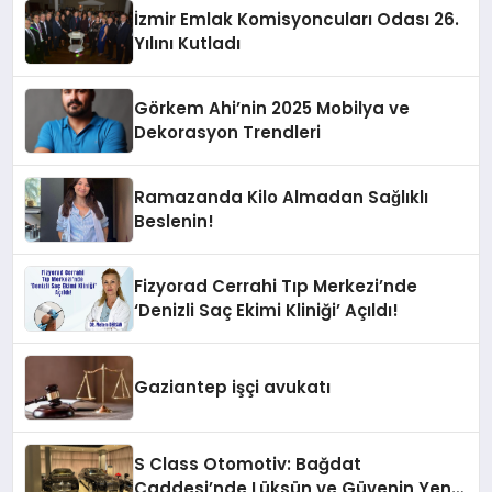
İzmir Emlak Komisyoncuları Odası 26.
Yılını Kutladı
Görkem Ahi’nin 2025 Mobilya ve
Dekorasyon Trendleri
Ramazanda Kilo Almadan Sağlıklı
Beslenin!
Fizyorad Cerrahi Tıp Merkezi’nde
‘Denizli Saç Ekimi Kliniği’ Açıldı!
Gaziantep işçi avukatı
S Class Otomotiv: Bağdat
Caddesi’nde Lüksün ve Güvenin Yeni