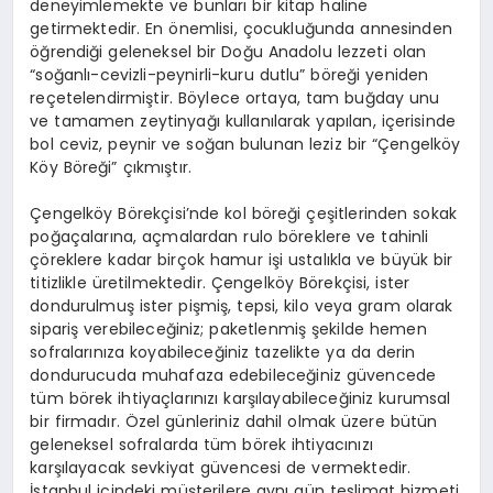
deneyimlemekte ve bunları bir kitap haline
getirmektedir. En önemlisi, çocukluğunda annesinden
öğrendiği geleneksel bir Doğu Anadolu lezzeti olan
“soğanlı-cevizli-peynirli-kuru dutlu” böreği yeniden
reçetelendirmiştir. Böylece ortaya, tam buğday unu
ve tamamen zeytinyağı kullanılarak yapılan, içerisinde
bol ceviz, peynir ve soğan bulunan leziz bir “Çengelköy
Köy Böreği” çıkmıştır.
Çengelköy Börekçisi’nde kol böreği çeşitlerinden sokak
poğaçalarına, açmalardan rulo böreklere ve tahinli
çöreklere kadar birçok hamur işi ustalıkla ve büyük bir
titizlikle üretilmektedir. Çengelköy Börekçisi, ister
dondurulmuş ister pişmiş, tepsi, kilo veya gram olarak
sipariş verebileceğiniz; paketlenmiş şekilde hemen
sofralarınıza koyabileceğiniz tazelikte ya da derin
dondurucuda muhafaza edebileceğiniz güvencede
tüm börek ihtiyaçlarınızı karşılayabileceğiniz kurumsal
bir firmadır. Özel günleriniz dahil olmak üzere bütün
geleneksel sofralarda tüm börek ihtiyacınızı
karşılayacak sevkiyat güvencesi de vermektedir.
İstanbul içindeki müşterilere aynı gün teslimat hizmeti