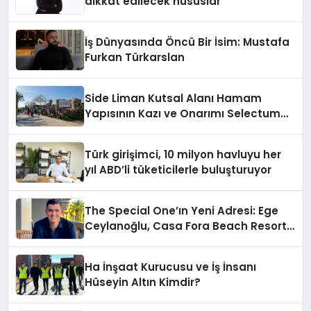
dikkat edilecek hususlar
İş Dünyasında Öncü Bir İsim: Mustafa
Furkan Türkarslan
Side Liman Kutsal Alanı Hamam
Yapısının Kazı ve Onarımı Selectum
Hotels&Resorts’un da Katkılarıyla
Tamamlandı
Türk girişimci, 10 milyon havluyu her
yıl ABD’li tüketicilerle buluşturuyor
The Special One’ın Yeni Adresi: Ege
Ceylanoğlu, Casa Fora Beach Resort
Hotel’i Daha İleri Taşımaya Geldi!
Ha İnşaat Kurucusu ve İş İnsanı
Hüseyin Altın Kimdir?