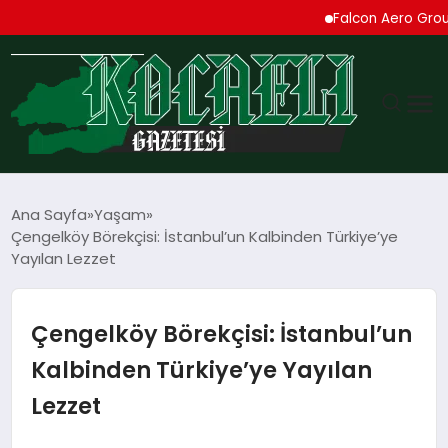
Falcon Aero Group, Küre
GÜNDEM
Ana Sayfa
Yaşam
Çengelköy Börekçisi: İstanbul’un Kalbinden Türkiye’ye
TEKNOLOJI
Yayılan Lezzet
EKONOMI
Çengelköy Börekçisi: İstanbul’un
SPOR
Kalbinden Türkiye’ye Yayılan
Lezzet
MAGAZIN