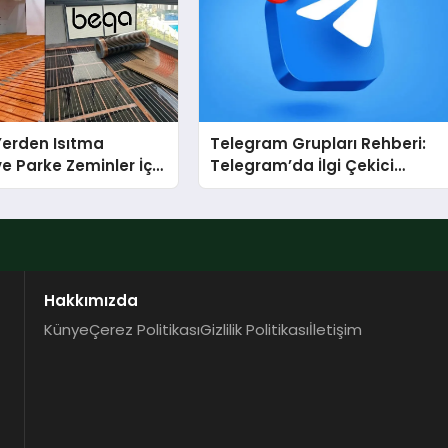
 Yerden Isıtma
Telegram Grupları Rehberi:
e Parke Zeminler İçin
Telegram’da İlgi Çekici
i Çözümler
Topluluklar Nasıl Bulunur?
Hakkımızda
Künye
Çerez Politikası
Gizlilik Politikası
İletişim