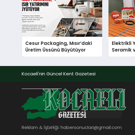
Cesur Packaging, Mısır’daki
Elektrikli
Üretim Üssünü Büyütüyor
Seramik v
En Veriml
Kocaeli'nin Güncel Kent Gazetesi
Reklam & İşbirliği:
habersonuclari@gmail.com