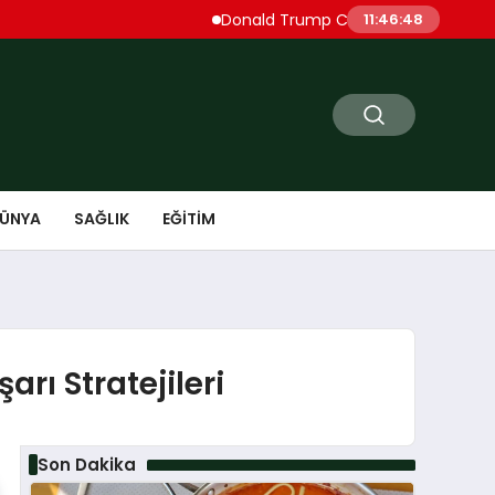
Donald Trump Cueta’daki Göçmen Akınını ‘İ
11:46:49
ÜNYA
SAĞLIK
EĞITIM
rı Stratejileri
Son Dakika