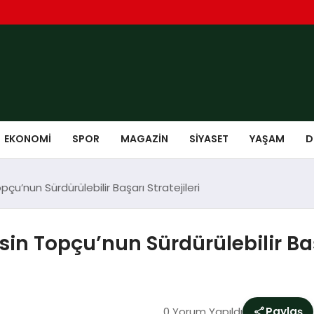
EKONOMI
SPOR
MAGAZIN
SIYASET
YAŞAM
D
çu’nun Sürdürülebilir Başarı Stratejileri
in Topçu’nun Sürdürülebilir Başa
0 Yorum Yapıldı
Paylaş