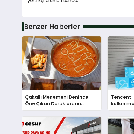
yenilikçi ürünleri sundu.
Benzer Haberler
Çakallı Menemeni Denince
Tencent 
Öne Çıkan Duraklardan
kullanım
Aytaçoğlu Menemen