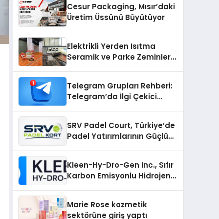
Cesur Packaging, Mısır’daki
Üretim Üssünü Büyütüyor
Elektrikli Yerden Isıtma
Seramik ve Parke Zeminler
İçin En Verimli Çözümler
Telegram Grupları Rehberi:
Telegram’da İlgi Çekici
Topluluklar Nasıl Bulunur?
SRV Padel Court, Türkiye’de
Padel Yatırımlarının Güçlü
Markası Olmayı Sürdürüyor
Kleen-Hy-Dro-Gen Inc., Sıfır
Karbon Emisyonlu Hidrojen
Isıtma Teknolojisinde ISO ve
TSSA Düzenleyici Onaylarını
Marie Rose kozmetik
Aldı
sektörüne giriş yaptı