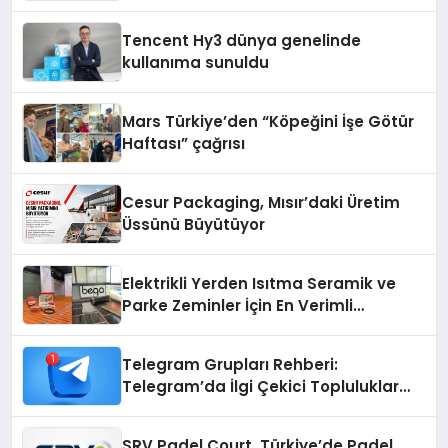
Tencent Hy3 dünya genelinde
kullanıma sunuldu
Mars Türkiye’den “Köpeğini İşe Götür
Haftası” çağrısı
Cesur Packaging, Mısır’daki Üretim
Üssünü Büyütüyor
Elektrikli Yerden Isıtma Seramik ve
Parke Zeminler İçin En Verimli
Çözümler
Telegram Grupları Rehberi:
Telegram’da İlgi Çekici Topluluklar
Nasıl Bulunur?
SRV Padel Court, Türkiye’de Padel