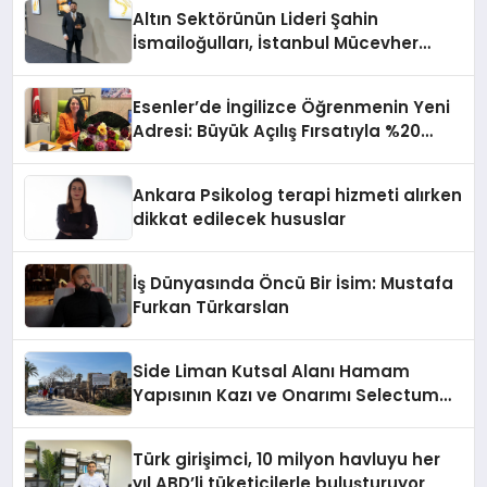
Altın Sektörünün Lideri Şahin
İsmailoğulları, İstanbul Mücevher
Fuarı’nda Parladı ￼
Esenler’de İngilizce Öğrenmenin Yeni
Adresi: Büyük Açılış Fırsatıyla %20
İndirim!
Ankara Psikolog terapi hizmeti alırken
dikkat edilecek hususlar
İş Dünyasında Öncü Bir İsim: Mustafa
Furkan Türkarslan
Side Liman Kutsal Alanı Hamam
Yapısının Kazı ve Onarımı Selectum
Hotels&Resorts’un da Katkılarıyla
Tamamlandı
Türk girişimci, 10 milyon havluyu her
yıl ABD’li tüketicilerle buluşturuyor