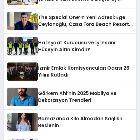
The Special One’ın Yeni Adresi: Ege
Ceylanoğlu, Casa Fora Beach Resort
Hotel’i Daha İleri Taşımaya Geldi!
Ha İnşaat Kurucusu ve İş İnsanı
Hüseyin Altın Kimdir?
İzmir Emlak Komisyoncuları Odası 26.
Yılını Kutladı
Görkem Ahi’nin 2025 Mobilya ve
Dekorasyon Trendleri
Ramazanda Kilo Almadan Sağlıklı
Beslenin!