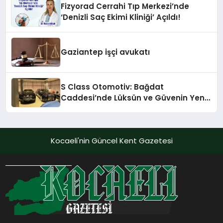
Fizyorad Cerrahi Tıp Merkezi’nde
‘Denizli Saç Ekimi Kliniği’ Açıldı!
Gaziantep işçi avukatı
S Class Otomotiv: Bağdat
Caddesi’nde Lüksün ve Güvenin Yeni
Adı
Kocaeli'nin Güncel Kent Gazetesi