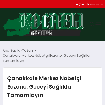
Çakallı Menemeni De
GÜNDEM
Ana Sayfa
Yaşam
Çanakkale Merkez Nöbetçi Eczane: Geceyi Sağlıkla
TEKNOLOJI
Tamamlayın
EKONOMI
Çanakkale Merkez Nöbetçi
SPOR
Eczane: Geceyi Sağlıkla
Tamamlayın
MAGAZIN