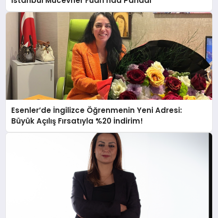
İstanbul Mücevher Fuarı’nda Parladı ￼
Esenler’de İngilizce Öğrenmenin Yeni Adresi:
Büyük Açılış Fırsatıyla %20 İndirim!