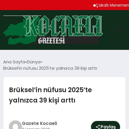
Çakallı Menemeni Den
GÜNDEM
Ana Sayfa
Dünya
Brüksel’in nüfusu 2025’te yalnızca 39 kişi arttı
TEKNOLOJI
EKONOMI
Brüksel’in nüfusu 2025’te
yalnızca 39 kişi arttı
SPOR
MAGAZIN
Gazete Kocaeli
Paylaş