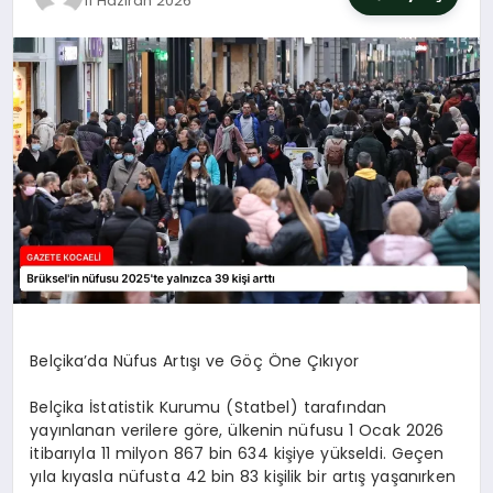
11 Haziran 2026
SIYASET
YAŞAM
DÜNYA
SAĞLIK
EĞITIM
Belçika’da Nüfus Artışı ve Göç Öne Çıkıyor
Belçika İstatistik Kurumu (Statbel) tarafından
yayınlanan verilere göre, ülkenin nüfusu 1 Ocak 2026
itibarıyla 11 milyon 867 bin 634 kişiye yükseldi. Geçen
yıla kıyasla nüfusta 42 bin 83 kişilik bir artış yaşanırken