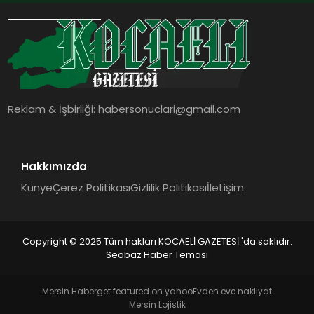
Reklam & İşbirliği:
habersonuclari@gmail.com
Hakkımızda
Künye
Çerez Politikası
Gizlilik Politikası
İletişim
Copyright © 2025 Tüm hakları KOCAELİ GAZETESİ 'da saklıdır.
Seobaz Haber Teması
Mersin Haber
get featured on yahoo
Evden eve nakliyat
Mersin Lojistik