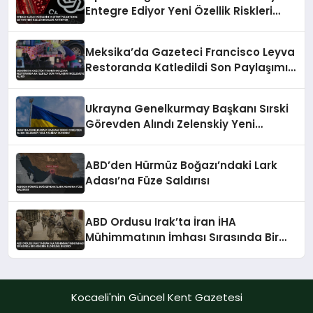
Entegre Ediyor Yeni Özellik Riskleri
Artırıyor
Meksika’da Gazeteci Francisco Leyva
Restoranda Katledildi Son Paylaşımı
İncelemeye Alındı
Ukrayna Genelkurmay Başkanı Sırski
Görevden Alındı Zelenskiy Yeni
Atamayı Duyurdu
ABD’den Hürmüz Boğazı’ndaki Lark
Adası’na Füze Saldırısı
ABD Ordusu Irak’ta İran İHA
Mühimmatının İmhası Sırasında Bir
Askerin Öldüğünü Bildirdi
Kocaeli'nin Güncel Kent Gazetesi