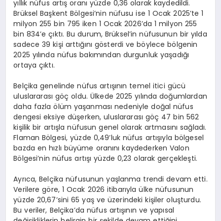
yıllık nüfus artış oranı yüzde 0,36 olarak kaydedildi.
Brüksel Başkent Bölgesi’nin nüfusu ise 1 Ocak 2025’te 1
milyon 255 bin 795 iken 1 Ocak 2026’da 1 milyon 255
bin 834’e çıktı. Bu durum, Brüksel’in nüfusunun bir yılda
sadece 39 kişi arttığını gösterdi ve böylece bölgenin
2025 yılında nüfus bakımından durgunluk yaşadığı
ortaya çıktı.
Belçika genelinde nüfus artışının temel itici gücü
uluslararası göç oldu. Ülkede 2025 yılında doğumlardan
daha fazla ölüm yaşanması nedeniyle doğal nüfus
dengesi eksiye düşerken, uluslararası göç 47 bin 562
kişilik bir artışla nüfusun genel olarak artmasını sağladı.
Flaman Bölgesi, yüzde 0,49’luk nüfus artışıyla bölgesel
bazda en hızlı büyüme oranını kaydederken Valon
Bölgesi’nin nüfus artışı yüzde 0,23 olarak gerçekleşti.
Ayrıca, Belçika nüfusunun yaşlanma trendi devam etti.
Verilere göre, 1 Ocak 2026 itibarıyla ülke nüfusunun
yüzde 20,67’sini 65 yaş ve üzerindeki kişiler oluşturdu.
Bu veriler, Belçika’da nüfus artışının ve yapısal
değişikliklerin belirgin bir şekilde devam ettiğini