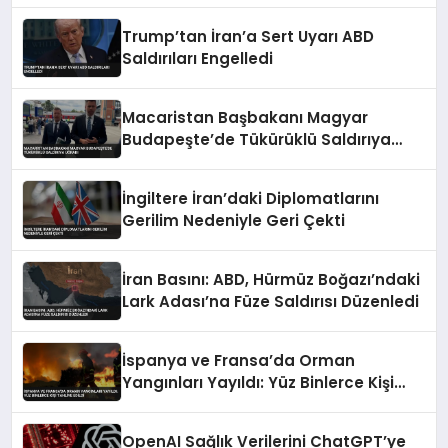
Trump’tan İran’a Sert Uyarı ABD
Saldırıları Engelledi
Macaristan Başbakanı Magyar
Budapeşte’de Tükürüklü Saldırıya
Uğradı
İngiltere İran’daki Diplomatlarını
Gerilim Nedeniyle Geri Çekti
İran Basını: ABD, Hürmüz Boğazı’ndaki
Lark Adası’na Füze Saldırısı Düzenledi
İspanya ve Fransa’da Orman
Yangınları Yayıldı: Yüz Binlerce Kişi
Tahliye Edildi
OpenAI Sağlık Verilerini ChatGPT’ye