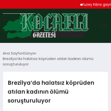
Kuzey Kıbrıs gayrimenk
GÜNDEM
Ana Sayfa
Dünya
Brezilya’da halatsız köprüden atılan kadının ölümü
TEKNOLOJI
soruşturuluyor
EKONOMI
Brezilya’da halatsız köprüden
SPOR
atılan kadının ölümü
soruşturuluyor
MAGAZIN