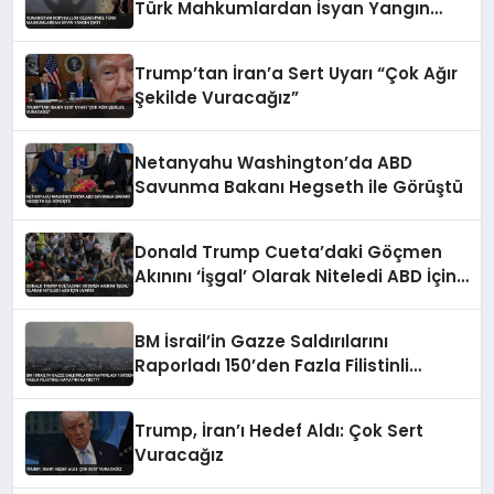
Türk Mahkumlardan İsyan Yangın
Çıktı
Trump’tan İran’a Sert Uyarı “Çok Ağır
Şekilde Vuracağız”
Netanyahu Washington’da ABD
Savunma Bakanı Hegseth ile Görüştü
Donald Trump Cueta’daki Göçmen
Akınını ‘İşgal’ Olarak Niteledi ABD İçin
Uyardı
BM İsrail’in Gazze Saldırılarını
Raporladı 150’den Fazla Filistinli
Hayatını Kaybetti
Trump, İran’ı Hedef Aldı: Çok Sert
Vuracağız