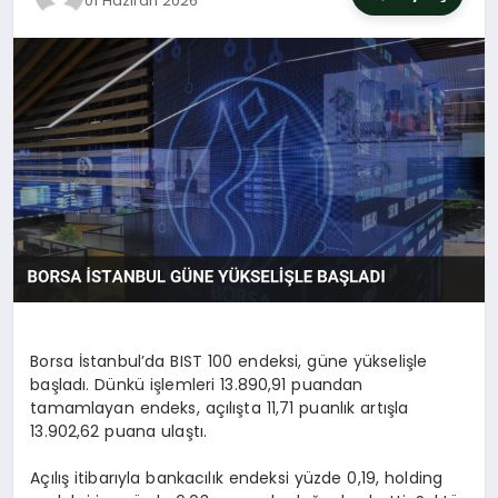
01 Haziran 2026
SIYASET
YAŞAM
DÜNYA
SAĞLIK
EĞITIM
Borsa İstanbul’da BIST 100 endeksi, güne yükselişle
başladı. Dünkü işlemleri 13.890,91 puandan
tamamlayan endeks, açılışta 11,71 puanlık artışla
13.902,62 puana ulaştı.
Açılış itibarıyla bankacılık endeksi yüzde 0,19, holding