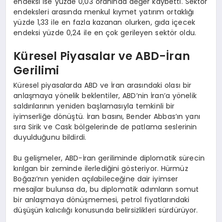
endeksi ise yüzde 0,03 oranında değer kaybetti. Sektör
endeksleri arasında menkul kıymet yatırım ortaklığı
yüzde 1,33 ile en fazla kazanan olurken, gıda içecek
endeksi yüzde 0,24 ile en çok gerileyen sektör oldu.
Küresel Piyasalar ve ABD-İran
Gerilimi
Küresel piyasalarda ABD ve İran arasındaki olası bir
anlaşmaya yönelik beklentiler, ABD’nin İran’a yönelik
saldırılarının yeniden başlamasıyla temkinli bir
iyimserliğe dönüştü. İran basını, Bender Abbas’ın yanı
sıra Sirik ve Cask bölgelerinde de patlama seslerinin
duyulduğunu bildirdi.
Bu gelişmeler, ABD-İran geriliminde diplomatik sürecin
kırılgan bir zeminde ilerlediğini gösteriyor. Hürmüz
Boğazı’nın yeniden açılabileceğine dair iyimser
mesajlar bulunsa da, bu diplomatik adımların somut
bir anlaşmaya dönüşmemesi, petrol fiyatlarındaki
düşüşün kalıcılığı konusunda belirsizlikleri sürdürüyor.