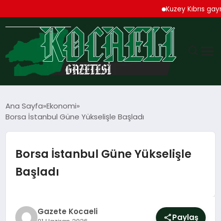
Kuzey Kıbrıs gayrimenk
GÜNDEM
Ana Sayfa
Ekonomi
Borsa İstanbul Güne Yükselişle Başladı
TEKNOLOJI
EKONOMI
Borsa İstanbul Güne Yükselişle
Başladı
SPOR
MAGAZIN
Gazete Kocaeli
Paylaş