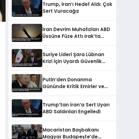
Trump, İran’ı Hedef Aldı: Çok
Sert Vuracağız
İran Devrim Muhafızları ABD
Üssüne Füze Attı Irak’ta
Haşdi Şabi Hedef Alındı
Suriye Lideri Şara Lübnan
Krizi İçin Uyardı Güvenlik
Anlaşması Sinyali Verdi
Putin’den Donanma
Gününde Kritik Emirler ve
Ukrayna Toprakları İddiası
Trump’tan İran’a Sert Uyarı
ABD Saldırıları Engelledi
Macaristan Başbakanı
Magyar Budapeşte’de