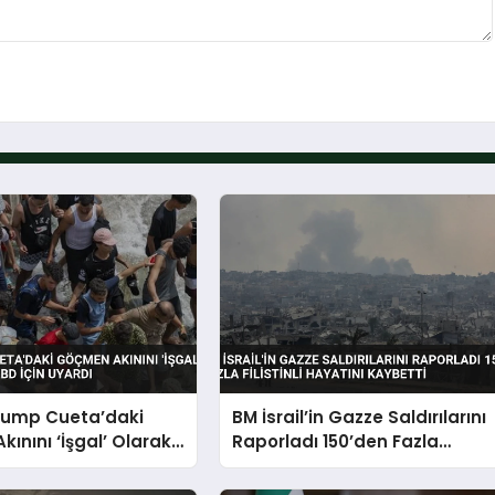
rump Cueta’daki
BM İsrail’in Gazze Saldırılarını
ınını ‘İşgal’ Olarak
Raporladı 150’den Fazla
BD İçin Uyardı
Filistinli Hayatını Kaybetti