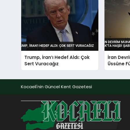
Trump, İran’ı Hedef Aldı: Çok
İran Devr
Sert Vuracağız
Üssüne Fü
Şabi Hede
Kocaeli'nin Güncel Kent Gazetesi