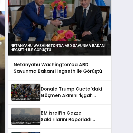
Netanyahu Washington’da ABD
Savunma Bakanı Hegseth ile Görüştü
Donald Trump Cueta’daki
Göçmen Akınını ‘İşgal’
Olarak Niteledi ABD İçin
Uyardı
BM İsrail’in Gazze
Saldırılarını Raporladı
150’den Fazla Filistinli
Hayatını Kaybetti