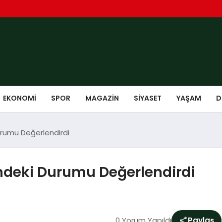
EKONOMI
SPOR
MAGAZIN
SIYASET
YAŞAM
D
rumu Değerlendirdi
ndeki Durumu Değerlendirdi
0 Yorum Yapıldı
Paylaş