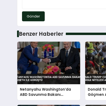
Gönder
Benzer Haberler
Netanyahu Washington’da
Donald T
ABD Savunma Bakanı
Göçmen Ak
Hegseth ile Görüştü
Niteledi A