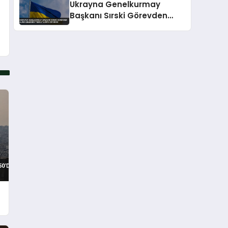
Ukrayna Genelkurmay
Başkanı Sırski Görevden
Alındı Zelenskiy Yeni
Atamayı Duyurdu