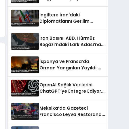
Tükürüklü Saldırıya Uğradı
İngiltere İran’daki
Diplomatlarını Gerilim
Nedeniyle Geri Çekti
İran Basını: ABD, Hürmüz
Boğazı’ndaki Lark Adası’na
Füze Saldırısı Düzenledi
İspanya ve Fransa’da
Orman Yangınları Yayıldı:
Yüz Binlerce Kişi Tahliye
Edildi
OpenAI Sağlık Verilerini
ChatGPT’ye Entegre Ediyor
Yeni Özellik Riskleri Artırıyor
Meksika’da Gazeteci
Francisco Leyva Restoranda
Katledildi Son Paylaşımı
İncelemeye Alındı