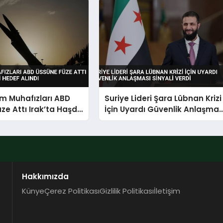
im Muhafızları ABD
Suriye Lideri Şara Lübnan Krizi
ze Attı Irak’ta Haşdi
İçin Uyardı Güvenlik Anlaşmas
f Alındı
Sinyali Verdi
Hakkımızda
Künye
Çerez Politikası
Gizlilik Politikası
İletişim