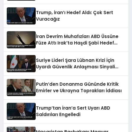
Hayatını Kaybetti
Trump, İran’ı Hedef Aldı: Çok Sert
Vuracağız
İran Devrim Muhafızları ABD Üssüne
Füze Attı Irak’ta Haşdi Şabi Hedef
Alındı
Suriye Lideri Şara Lübnan Krizi İçin
Uyardı Güvenlik Anlaşması Sinyali
Verdi
Putin’den Donanma Gününde Kritik
Emirler ve Ukrayna Toprakları İddiası
Trump’tan İran’a Sert Uyarı ABD
Saldırıları Engelledi
Macaristan Başbakanı Magyar