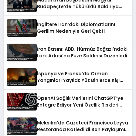
Budapeşte’de Tükürüklü Saldırıya
Uğradı
İngiltere İran’daki Diplomatlarını
Gerilim Nedeniyle Geri Çekti
İran Basını: ABD, Hürmüz Boğazı’ndaki
Lark Adası’na Füze Saldırısı Düzenledi
İspanya ve Fransa’da Orman
Yangınları Yayıldı: Yüz Binlerce Kişi
Tahliye Edildi
OpenAI Sağlık Verilerini ChatGPT’ye
Entegre Ediyor Yeni Özellik Riskleri
Artırıyor
Meksika’da Gazeteci Francisco Leyva
Restoranda Katledildi Son Paylaşımı