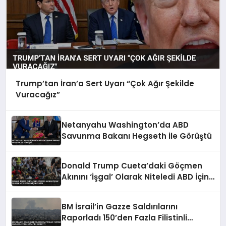
Trump’tan İran’a Sert Uyarı “Çok Ağır Şekilde
Vuracağız”
Netanyahu Washington’da ABD
Savunma Bakanı Hegseth ile Görüştü
Donald Trump Cueta’daki Göçmen
Akınını ‘İşgal’ Olarak Niteledi ABD İçin
Uyardı
BM İsrail’in Gazze Saldırılarını
Raporladı 150’den Fazla Filistinli