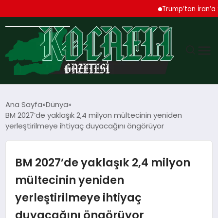
Trump’tan İran’a Sert U
GÜNDEM
Ana Sayfa
Dünya
BM 2027’de yaklaşık 2,4 milyon mültecinin yeniden
TEKNOLOJI
yerleştirilmeye ihtiyaç duyacağını öngörüyor
EKONOMI
BM 2027’de yaklaşık 2,4 milyon
SPOR
mültecinin yeniden
yerleştirilmeye ihtiyaç
MAGAZIN
duyacağını öngörüyor