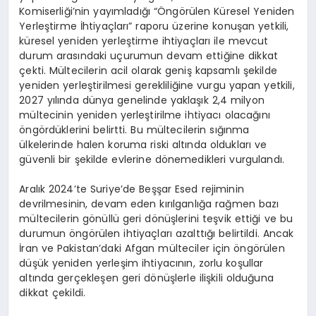
Komiserliği’nin yayımladığı “Öngörülen Küresel Yeniden
Yerleştirme İhtiyaçları” raporu üzerine konuşan yetkili,
küresel yeniden yerleştirme ihtiyaçları ile mevcut
durum arasındaki uçurumun devam ettiğine dikkat
çekti. Mültecilerin acil olarak geniş kapsamlı şekilde
yeniden yerleştirilmesi gerekliliğine vurgu yapan yetkili,
2027 yılında dünya genelinde yaklaşık 2,4 milyon
mültecinin yeniden yerleştirilme ihtiyacı olacağını
öngördüklerini belirtti. Bu mültecilerin sığınma
ülkelerinde halen koruma riski altında oldukları ve
güvenli bir şekilde evlerine dönemedikleri vurgulandı.
Aralık 2024’te Suriye’de Beşşar Esed rejiminin
devrilmesinin, devam eden kırılganlığa rağmen bazı
mültecilerin gönüllü geri dönüşlerini teşvik ettiği ve bu
durumun öngörülen ihtiyaçları azalttığı belirtildi. Ancak
İran ve Pakistan’daki Afgan mülteciler için öngörülen
düşük yeniden yerleşim ihtiyacının, zorlu koşullar
altında gerçekleşen geri dönüşlerle ilişkili olduğuna
dikkat çekildi.