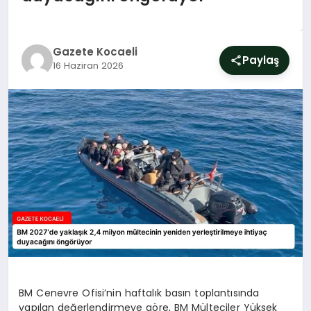
SIYASET
YAŞAM
Gazete Kocaeli
Paylaş
16 Haziran 2026
DÜNYA
SAĞLIK
EĞITIM
BM Cenevre Ofisi’nin haftalık basın toplantısında
yapılan değerlendirmeye göre, BM Mülteciler Yüksek