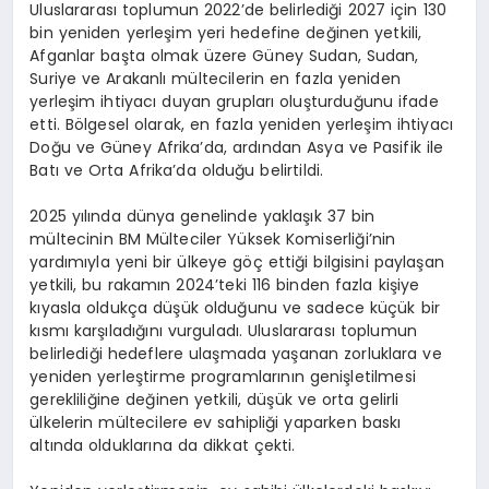
Uluslararası toplumun 2022’de belirlediği 2027 için 130
bin yeniden yerleşim yeri hedefine değinen yetkili,
Afganlar başta olmak üzere Güney Sudan, Sudan,
Suriye ve Arakanlı mültecilerin en fazla yeniden
yerleşim ihtiyacı duyan grupları oluşturduğunu ifade
etti. Bölgesel olarak, en fazla yeniden yerleşim ihtiyacı
Doğu ve Güney Afrika’da, ardından Asya ve Pasifik ile
Batı ve Orta Afrika’da olduğu belirtildi.
2025 yılında dünya genelinde yaklaşık 37 bin
mültecinin BM Mülteciler Yüksek Komiserliği’nin
yardımıyla yeni bir ülkeye göç ettiği bilgisini paylaşan
yetkili, bu rakamın 2024’teki 116 binden fazla kişiye
kıyasla oldukça düşük olduğunu ve sadece küçük bir
kısmı karşıladığını vurguladı. Uluslararası toplumun
belirlediği hedeflere ulaşmada yaşanan zorluklara ve
yeniden yerleştirme programlarının genişletilmesi
gerekliliğine değinen yetkili, düşük ve orta gelirli
ülkelerin mültecilere ev sahipliği yaparken baskı
altında olduklarına da dikkat çekti.