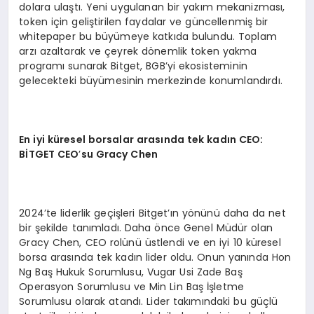
dolara ulaştı. Yeni uygulanan bir yakım mekanizması,
token için geliştirilen faydalar ve güncellenmiş bir
whitepaper bu büyümeye katkıda bulundu. Toplam
arzı azaltarak ve çeyrek dönemlik token yakma
programı sunarak Bitget, BGB’yi ekosisteminin
gelecekteki büyümesinin merkezinde konumlandırdı.
En iyi küresel borsalar arasında tek kadın
CEO:
B
İ
TGET CEO
’
su Gracy Chen
2024’te liderlik geçişleri Bitget’ın yönünü daha da net
bir şekilde tanımladı. Daha önce Genel Müdür olan
Gracy Chen, CEO rolünü üstlendi ve en iyi 10 küresel
borsa arasında tek kadın lider oldu. Onun yanında Hon
Ng Baş Hukuk Sorumlusu, Vugar Usi Zade Baş
Operasyon Sorumlusu ve Min Lin Baş İşletme
Sorumlusu olarak atandı. Lider takımındaki bu güçlü