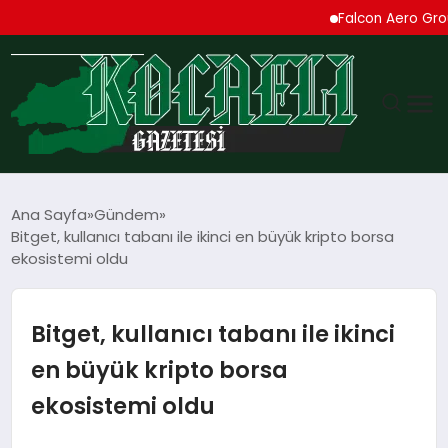
Falcon Aero Group, Kür
GÜNDEM
Ana Sayfa
Gündem
Bitget, kullanıcı tabanı ile ikinci en büyük kripto borsa
TEKNOLOJI
ekosistemi oldu
EKONOMI
Bitget, kullanıcı tabanı ile ikinci
SPOR
en büyük kripto borsa
ekosistemi oldu
MAGAZIN