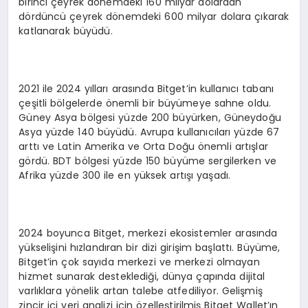
birinci çeyrek dönemdeki 160 milyar dolardan
dördüncü çeyrek dönemdeki 600 milyar dolara çıkarak
katlanarak büyüdü.
2021 ile 2024 yılları arasında Bitget’in kullanıcı tabanı
çeşitli bölgelerde önemli bir büyümeye sahne oldu.
Güney Asya bölgesi yüzde 200 büyürken, Güneydoğu
Asya yüzde 140 büyüdü. Avrupa kullanıcıları yüzde 67
arttı ve Latin Amerika ve Orta Doğu önemli artışlar
gördü. BDT bölgesi yüzde 150 büyüme sergilerken ve
Afrika yüzde 300 ile en yüksek artışı yaşadı.
2024 boyunca Bitget, merkezi ekosistemler arasında
yükselişini hızlandıran bir dizi girişim başlattı. Büyüme,
Bitget’in çok sayıda merkezi ve merkezi olmayan
hizmet sunarak desteklediği, dünya çapında dijital
varlıklara yönelik artan talebe atfediliyor. Gelişmiş
zincir içi veri analizi için özelleştirilmiş Bitget Wallet’ın