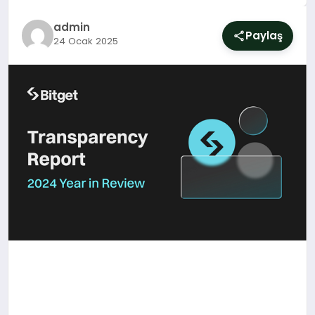
SIYASET
admin
Paylaş
24 Ocak 2025
YAŞAM
DÜNYA
SAĞLIK
EĞITIM