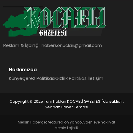
Reklam & İşbirliği:
habersonuclari@gmail.com
Hakkımızda
Künye
Çerez Politikası
Gizlilik Politikası
İletişim
Copyright © 2025 Tüm hakları KOCAELİ GAZETESİ 'da saklıdır.
Seobaz Haber Teması
Mersin Haber
get featured on yahoo
Evden eve nakliyat
Mersin Lojistik