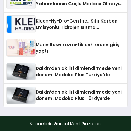
Yatırımlarının Güçlü Markası Olmayı
Sürdürüyor
Kleen-Hy-Dro-Gen Inc., Sıfır Karbon
Emisyonlu Hidrojen Isıtma
Teknolojisinde ISO ve TSSA
Düzenleyici Onaylarını Aldı
Marie Rose kozmetik sektörüne giriş
yaptı
Daikin’den akıllı iklimlendirmede yeni
dönem: Madoka Plus Türkiye’de
Daikin’den akıllı iklimlendirmede yeni
dönem: Madoka Plus Türkiye’de
Kocaeli'nin Güncel Kent Gazetesi