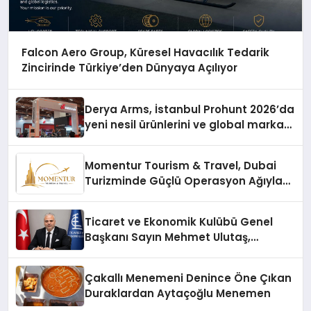
Falcon Aero Group, Küresel Havacılık Tedarik
Zincirinde Türkiye’den Dünyaya Açılıyor
Derya Arms, İstanbul Prohunt 2026’da
yeni nesil ürünlerini ve global marka
vizyonunu sergiledi
Momentur Tourism & Travel, Dubai
Turizminde Güçlü Operasyon Ağıyla
Fark Yaratıyor
Ticaret ve Ekonomik Kulübü Genel
Başkanı Sayın Mehmet Ulutaş,
ekonomiye dair yaptığı açıklamada
şunları kaydetti:
Çakallı Menemeni Denince Öne Çıkan
Duraklardan Aytaçoğlu Menemen