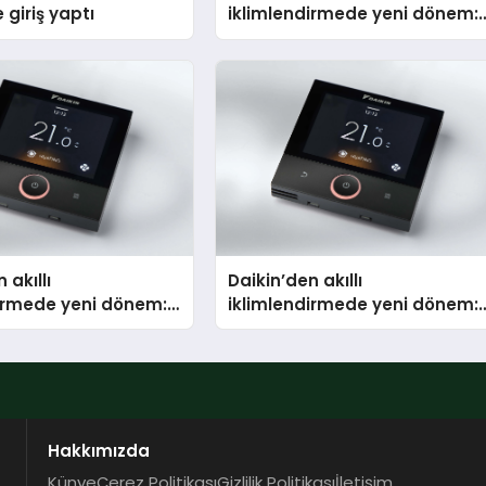
 giriş yaptı
iklimlendirmede yeni dönem:
Madoka Plus Türkiye’de
 akıllı
Daikin’den akıllı
dirmede yeni dönem:
iklimlendirmede yeni dönem:
lus Türkiye’de
Madoka Plus Türkiye’de
Hakkımızda
Künye
Çerez Politikası
Gizlilik Politikası
İletişim