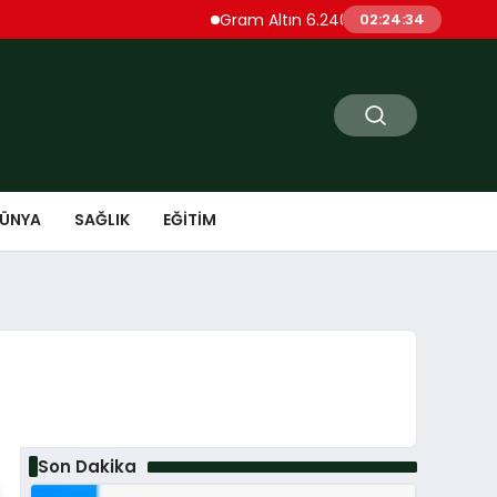
Gram Altın 6.240 Liraya Düştü Ons Altın 
02:24:35
ÜNYA
SAĞLIK
EĞITIM
Son Dakika