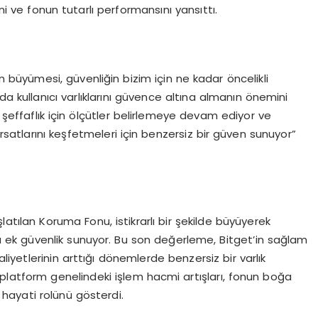
ni ve fonun tutarlı performansını yansıttı.
üyümesi, güvenliğin bizim için ne kadar öncelikli
da kullanıcı varlıklarını güvence altına almanın önemini
e şeffaflık için ölçütler belirlemeye devam ediyor ve
ırsatlarını keşfetmeleri için benzersiz bir güven sunuyor”
şlatılan Koruma Fonu, istikrarlı bir şekilde büyüyerek
da ek güvenlik sunuyor. Bu son değerleme, Bitget’in sağlam
aliyetlerinin arttığı dönemlerde benzersiz bir varlık
e platform genelindeki işlem hacmi artışları, fonun boğa
 hayati rolünü gösterdi.