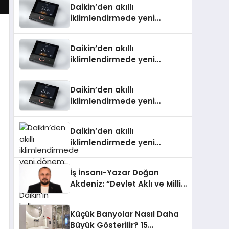
Daikin’den akıllı
iklimlendirmede yeni
dönem: Madoka Plus
Türkiye’de
Daikin’den akıllı
iklimlendirmede yeni
dönem: Madoka Plus
Türkiye’de
Daikin’den akıllı
iklimlendirmede yeni
dönem: Madoka Plus
Türkiye’de
Daikin’den akıllı
iklimlendirmede yeni
dönem: Madoka Plus
Türkiye’de Daikin’in kullanıcı
İş İnsanı-Yazar Doğan
dostu tasarımıyla öne çıkan
Akdeniz: “Devlet Aklı ve Milli
Madoka ailesinin yeni nesil
Çıkarlar Her Şeyin
teknolojilerle donatılmış son
Üzerindedir”
modeli VRV kontrol ünitesi
Küçük Banyolar Nasıl Daha
Madoka Plus Türkiye’de
Büyük Gösterilir? 15