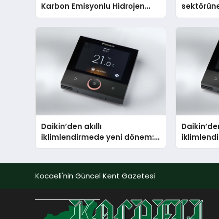
Karbon Emisyonlu Hidrojen
sektörüne
Isıtma Teknolojisinde ISO ve
TSSA Düzenleyici Onaylarını
Aldı
Daikin’den akıllı
Daikin’den
iklimlendirmede yeni dönem:
iklimlen
Madoka Plus Türkiye’de
Madoka P
Kocaeli'nin Güncel Kent Gazetesi