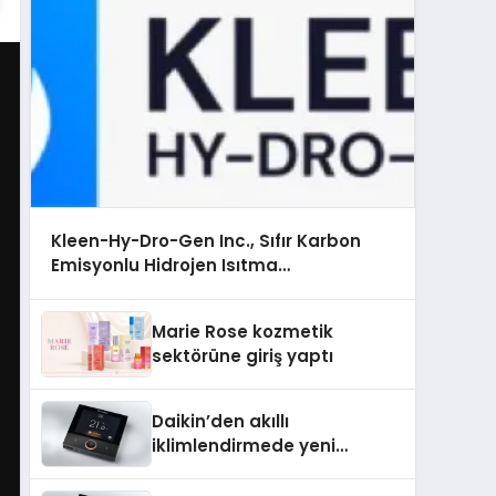
Kleen-Hy-Dro-Gen Inc., Sıfır Karbon
Emisyonlu Hidrojen Isıtma
Teknolojisinde ISO ve TSSA Düzenleyici
Onaylarını Aldı
Marie Rose kozmetik
sektörüne giriş yaptı
Daikin’den akıllı
iklimlendirmede yeni
dönem: Madoka Plus
Türkiye’de