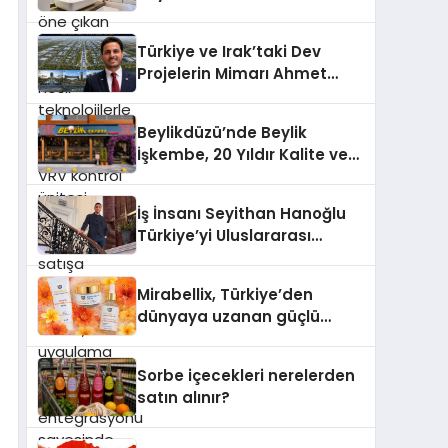
satışa sunuldu. Tam
Profesyonel Dekorasyon
dokunmatik ekranı, mobil
Önerisi
uygulama desteği ve akıllı
Türkiye ve Irak’taki Dev
sensör entegrasyonu
Projelerin Mimarı Ahmet
sayesinde iklimlendirme
Hasan Salim Beyoğlu, 10
sistemlerinin yönetimini
Milyon Metrekarelik “Al Yusuf
Beylikdüzü’nde Beylik
daha kolay, konforlu ve
Holding Industrial City”
İşkembe, 20 Yıldır Kalite ve
verimli hale getiriyor. Enerji
Projesini Hayata Geçirecek
Lezzetin Değişmeyen Adresi
verimliliğini artırırken
modern yaşam alanlarında
İş İnsanı Seyithan Hanoğlu
teknolojiyi estetik ile bulu
Türkiye’yi Uluslararası
Arenada Tanıtmayı
Hedefliyor
Mirabellix, Türkiye’den
dünyaya uzanan güçlü
büyümesini sürdürüyor
Sorbe içecekleri nerelerden
satın alınır?