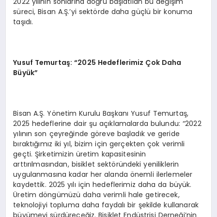
2022 yılının sonlarına doğru başlatılan bu değişim
süreci, Bisan A.Ş.’yi sektörde daha güçlü bir konuma
taşıdı.
Yusuf Temurtaş: “2025 Hedeflerimiz Çok Daha
Büyük”
Bisan A.Ş. Yönetim Kurulu Başkanı Yusuf Temurtaş,
2025 hedeflerine dair şu açıklamalarda bulundu: “2022
yılının son çeyreğinde göreve başladık ve geride
bıraktığımız iki yıl, bizim için gerçekten çok verimli
geçti. Şirketimizin üretim kapasitesinin
arttırılmasından, bisiklet sektöründeki yeniliklerin
uygulanmasına kadar her alanda önemli ilerlemeler
kaydettik. 2025 yılı için hedeflerimiz daha da büyük.
Üretim döngümüzü daha verimli hale getirecek,
teknolojiyi topluma daha faydalı bir şekilde kullanarak
büyümeyi sürdüreceğiz. Bisiklet Endüstrisi Derneği’nin