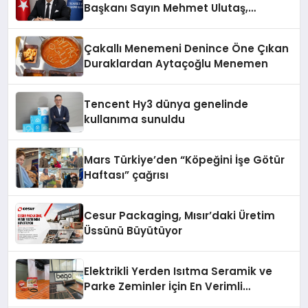
Başkanı Sayın Mehmet Ulutaş,
ekonomiye dair yaptığı açıklamada
şunları kaydetti:
Çakallı Menemeni Denince Öne Çıkan
Duraklardan Aytaçoğlu Menemen
Tencent Hy3 dünya genelinde
kullanıma sunuldu
Mars Türkiye’den “Köpeğini İşe Götür
Haftası” çağrısı
Cesur Packaging, Mısır’daki Üretim
Üssünü Büyütüyor
Elektrikli Yerden Isıtma Seramik ve
Parke Zeminler İçin En Verimli
Çözümler