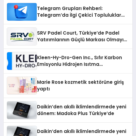
Telegram Grupları Rehberi:
Telegram’da İlgi Çekici Topluluklar
Nasıl Bulunur?
SRV Padel Court, Türkiye’de Padel
Yatırımlarının Güçlü Markası Olmayı
Sürdürüyor
Kleen-Hy-Dro-Gen Inc., Sıfır Karbon
Emisyonlu Hidrojen Isıtma
Teknolojisinde ISO ve TSSA
Düzenleyici Onaylarını Aldı
Marie Rose kozmetik sektörüne giriş
yaptı
Daikin’den akıllı iklimlendirmede yeni
dönem: Madoka Plus Türkiye’de
Daikin’den akıllı iklimlendirmede yeni