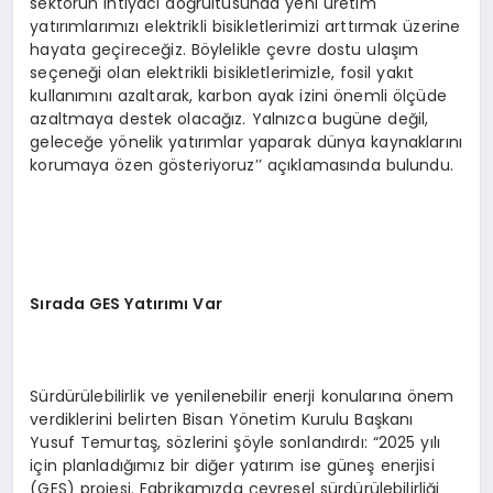
sektörün ihtiyacı doğrultusunda yeni üretim
yatırımlarımızı elektrikli bisikletlerimizi arttırmak üzerine
hayata geçireceğiz. Böylelikle çevre dostu ulaşım
seçeneği olan elektrikli bisikletlerimizle, fosil yakıt
kullanımını azaltarak, karbon ayak izini önemli ölçüde
azaltmaya destek olacağız. Yalnızca bugüne değil,
geleceğe yönelik yatırımlar yaparak dünya kaynaklarını
korumaya özen gösteriyoruz’’ açıklamasında bulundu.
Sırada GES Yatırımı Var
Sürdürülebilirlik ve yenilenebilir enerji konularına önem
verdiklerini belirten Bisan Yönetim Kurulu Başkanı
Yusuf Temurtaş, sözlerini şöyle sonlandırdı: “2025 yılı
için planladığımız bir diğer yatırım ise güneş enerjisi
(GES) projesi. Fabrikamızda çevresel sürdürülebilirliği