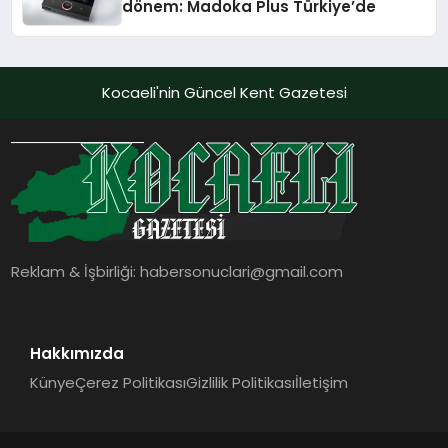
dönem: Madoka Plus Türkiye’de
Kocaeli'nin Güncel Kent Gazetesi
Reklam & İşbirliği:
habersonuclari@gmail.com
Hakkımızda
Künye
Çerez Politikası
Gizlilik Politikası
İletişim