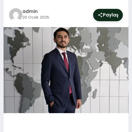
SIYASET
admin
Paylaş
20 Ocak 2025
YAŞAM
DÜNYA
SAĞLIK
EĞITIM