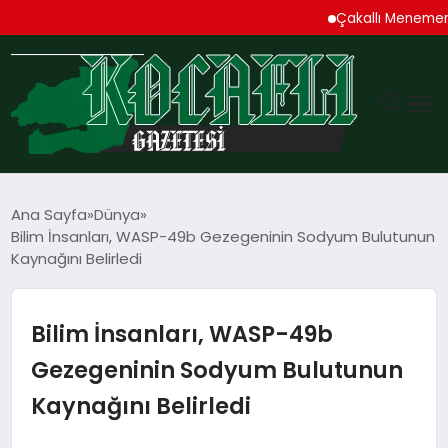
Çakallı Menemeni De
GÜNDEM
Ana Sayfa
Dünya
Bilim İnsanları, WASP-49b Gezegeninin Sodyum Bulutunun
TEKNOLOJI
Kaynağını Belirledi
EKONOMI
Bilim İnsanları, WASP-49b
SPOR
Gezegeninin Sodyum Bulutunun
Kaynağını Belirledi
MAGAZIN