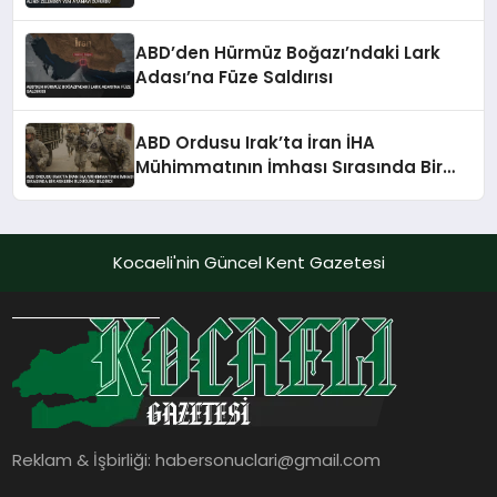
Atamayı Duyurdu
ABD’den Hürmüz Boğazı’ndaki Lark
Adası’na Füze Saldırısı
ABD Ordusu Irak’ta İran İHA
Mühimmatının İmhası Sırasında Bir
Askerin Öldüğünü Bildirdi
Kocaeli'nin Güncel Kent Gazetesi
Reklam & İşbirliği:
habersonuclari@gmail.com