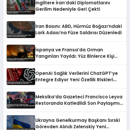
İngiltere İran’daki Diplomatlarını
Gerilim Nedeniyle Geri Çekti
İran Basını: ABD, Hürmüz Boğazı’ndaki
Lark Adası’na Füze Saldırısı Düzenledi
İspanya ve Fransa’da Orman
Yangınları Yayıldı: Yüz Binlerce Kişi
Tahliye Edildi
OpenAI Sağlık Verilerini ChatGPT’ye
Entegre Ediyor Yeni Özellik Riskleri
Artırıyor
Meksika’da Gazeteci Francisco Leyva
Restoranda Katledildi Son Paylaşımı
İncelemeye Alındı
Ukrayna Genelkurmay Başkanı Sırski
Görevden Alındı Zelenskiy Yeni