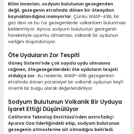
Bilim insanları, sodyum bulutunun gezegenden
değil, gezegenin etrafında dönen bir öteaydan
kaynaklandığına inanıyorlar.
Çünkü WASP-49b, bir
gaz devi ve bu tür gezegenlerde volkanların bulunması
beklenmiyor. Ayrıca, sodyum bulutunun gezegenin
hareketiyle uyumlu olmaması, volkanik bir uydunun
varlığını düşündürüyor.
Öte Uyduların Zor Tespiti
Güneş Sistemi’nde çok sayıda uydu olmasına
rağmen, ötegezegenlerdeki öte uyduların tespiti
oldukça zor.
Bu nedenle, WASP-49b gezegeninin
etrafında dönen potansiyel bir volkanik uydunun keşfi
önemli bir bulgu olarak değerlendiriliyor.
Sodyum Bulutunun Volkanik Bir Uyduya
İşaret Ettiği Düşünülüyor
California Teknoloji Enstitüsü’nden astrofizikçi
Apurva Oza liderliğindeki ekip, sodyum bulutunun
gezegenin atmosferine ait olmadığını belirledi.