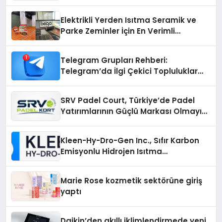
Elektrikli Yerden Isıtma Seramik ve
Parke Zeminler İçin En Verimli
Çözümler
Telegram Grupları Rehberi:
Telegram’da İlgi Çekici Topluluklar
Nasıl Bulunur?
SRV Padel Court, Türkiye’de Padel
Yatırımlarının Güçlü Markası Olmayı
Sürdürüyor
Kleen-Hy-Dro-Gen Inc., Sıfır Karbon
Emisyonlu Hidrojen Isıtma
Teknolojisinde ISO ve TSSA
Düzenleyici Onaylarını Aldı
Marie Rose kozmetik sektörüne giriş
yaptı
Daikin’den akıllı iklimlendirmede yeni