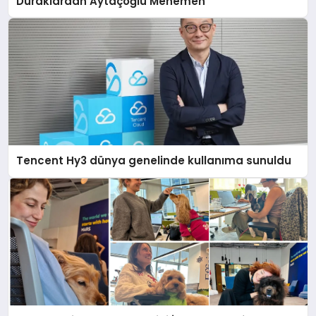
Duraklardan Aytaçoğlu Menemen
Tencent Hy3 dünya genelinde kullanıma sunuldu