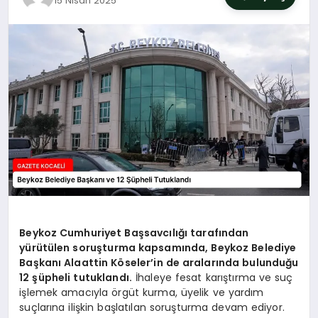
15 Nisan 2025
SIYASET
YAŞAM
DÜNYA
SAĞLIK
EĞITIM
Beykoz Cumhuriyet Başsavcılığı tarafından
yürütülen soruşturma kapsamında, Beykoz Belediye
Başkanı Alaattin Köseler’in de aralarında bulunduğu
12 şüpheli tutuklandı.
İhaleye fesat karıştırma ve suç
işlemek amacıyla örgüt kurma, üyelik ve yardım
suçlarına ilişkin başlatılan soruşturma devam ediyor.