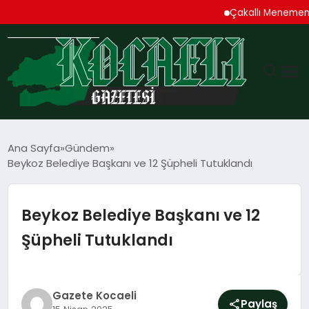
Çakallı Menemeni Den
GÜNDEM
Ana Sayfa
Gündem
Beykoz Belediye Başkanı ve 12 Şüpheli Tutuklandı
TEKNOLOJI
EKONOMI
Beykoz Belediye Başkanı ve 12
Şüpheli Tutuklandı
SPOR
MAGAZIN
Gazete Kocaeli
Paylaş