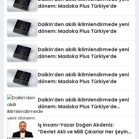
dönem: Madoka Plus Türkiye’de
Daikin’den akıllı iklimlendirmede yeni
dönem: Madoka Plus Türkiye’de
Daikin’den akıllı iklimlendirmede yeni
dönem: Madoka Plus Türkiye’de
Daikin’den akıllı iklimlendirmede yeni
dönem: Madoka Plus Türkiye’de
Daikin’den akıllı iklimlendirmede yeni
dönem: Madoka Plus Türkiye’de
Daikin’in kullanıcı dostu tasarımıyla
öne çıkan Madoka ailesinin yeni nesil
İş İnsanı-Yazar Doğan Akdeniz:
teknolojilerle donatılmış son modeli
“Devlet Aklı ve Milli Çıkarlar Her Şeyin
VRV kontrol ünitesi Madoka Plus
Üzerindedir”