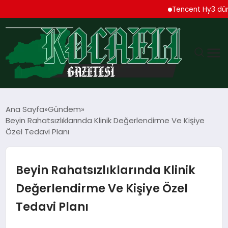
Tencent Hy3 dünya gen
GÜNDEM
Ana Sayfa
Gündem
Beyin Rahatsızlıklarında Klinik Değerlendirme Ve Kişiye
TEKNOLOJI
Özel Tedavi Planı
EKONOMI
Beyin Rahatsızlıklarında Klinik
SPOR
Değerlendirme Ve Kişiye Özel
Tedavi Planı
MAGAZIN