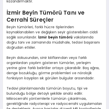
kazandırmaktır.
İzmir Beyin Tümörü Tanı ve
Cerrahi Süreçler
Beyin tümörleri, farklı hücre tiplerinden
kaynaklanabilen ve değişken seyir gösterebilen ciddi
sağlık sorunlarıdır.
İzmir beyin tümörü
vakalarında
doğru tanı ve zamanında müdahale, tedavi başarısını
doğrudan etkiler.
Beyin dokusundan, sinir kılıflarından veya farklı
organlardan yayılım gösteren tümörler, yerleşim
yerine göre farklı belirtiler ortaya çıkarabilir. Baş ağrısı,
denge bozukluğu, görme problemleri ve nörolojik
fonksiyon kayıpları sık görülen bulgular arasındadır.
Tedavi planlamasında tümörün boyutu, tipi ve
bulunduğu bölge detaylı şekilde analiz edilir.
Mikrocerrahi yöntemlerle tümörün çıkarılması,
gerektiğinde radyoterapi ve radyocerrahi uygulamaları
ile desteklenir. Ayrıca hastalar düzenli MR kontrolleriyle