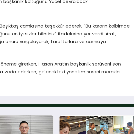
ün başkanlık koltuğunu Yücel devralacak.
da Beşiktaş camiasına teşekkür ederek, “Bu kararın kalbimde
u en iyi sizler bilirsiniz” ifadelerine yer verdi. Arat,
u onuru vurgulayarak, taraftarlara ve camiaya
ir döneme girerken, Hasan Arat’ın başkanlık serüveni son
t’a veda ederken, gelecekteki yönetim süreci merakla