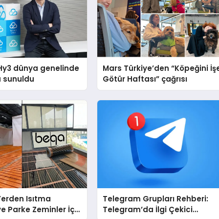
Hy3 dünya genelinde
Mars Türkiye’den “Köpeğini İş
a sunuldu
Götür Haftası” çağrısı
 Yerden Isıtma
Telegram Grupları Rehberi:
e Parke Zeminler İçin
Telegram’da İlgi Çekici