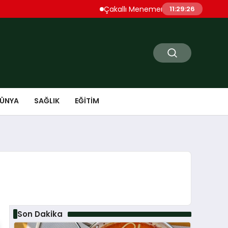
Çakallı Menemeni Denince Öne Çıkan D
11:29:27
ÜNYA
SAĞLIK
EĞITIM
Son Dakika