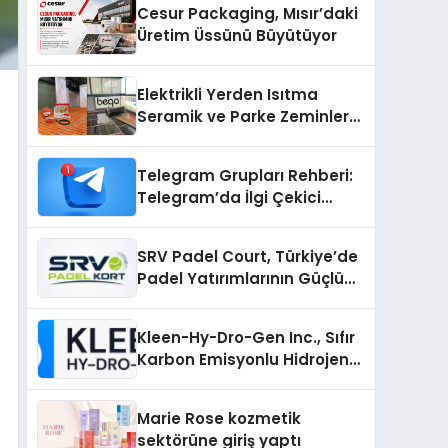
Cesur Packaging, Mısır’daki
Üretim Üssünü Büyütüyor
Elektrikli Yerden Isıtma
Seramik ve Parke Zeminler
İçin En Verimli Çözümler
Telegram Grupları Rehberi:
Telegram’da İlgi Çekici
Topluluklar Nasıl Bulunur?
SRV Padel Court, Türkiye’de
Padel Yatırımlarının Güçlü
Markası Olmayı Sürdürüyor
Kleen-Hy-Dro-Gen Inc., Sıfır
Karbon Emisyonlu Hidrojen
Isıtma Teknolojisinde ISO ve
TSSA Düzenleyici Onaylarını
Marie Rose kozmetik
Aldı
sektörüne giriş yaptı