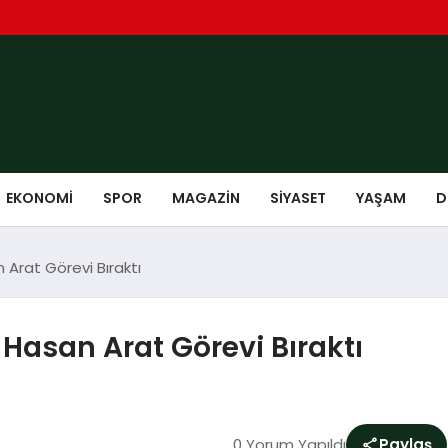
EKONOMI
SPOR
MAGAZIN
SIYASET
YAŞAM
D
 Arat Görevi Bıraktı
Hasan Arat Görevi Bıraktı
0 Yorum Yapıldı
Paylaş