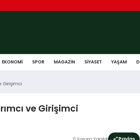
EKONOMI
SPOR
MAGAZIN
SIYASET
YAŞAM
D
 Girişimci
rımcı ve Girişimci
0 Yorum Yapıldı
Paylaş