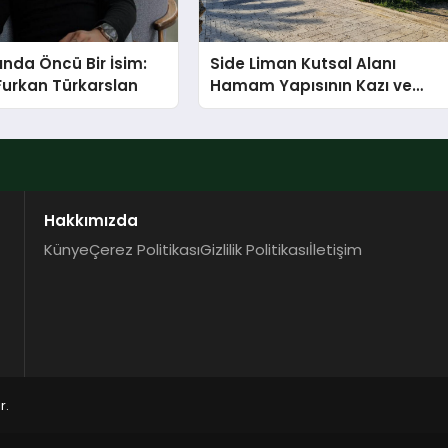
ında Öncü Bir İsim:
Side Liman Kutsal Alanı
Furkan Türkarslan
Hamam Yapısının Kazı ve
Onarımı Selectum
Hotels&Resorts’un da
Katkılarıyla Tamamlandı
Hakkımızda
Künye
Çerez Politikası
Gizlilik Politikası
İletişim
r.