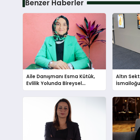
Benzer Haberler
Aile Danışmanı Esma Kütük,
Altın Sek
Evlilik Yolunda Bireysel
İsmailoğul
Farkındalığın ve Sınırların
Mücevher 
Gücünü Anlatıyor