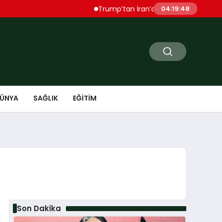
Trump’tan İran’a Sert Uyarı “Çok Ağır Şekilde
04:19:49
ÜNYA
SAĞLIK
EĞITIM
Son Dakika