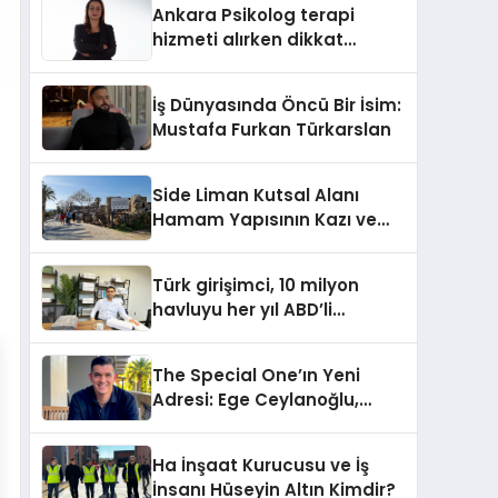
Ankara Psikolog terapi
hizmeti alırken dikkat
edilecek hususlar
İş Dünyasında Öncü Bir İsim:
Mustafa Furkan Türkarslan
Side Liman Kutsal Alanı
Hamam Yapısının Kazı ve
Onarımı Selectum
Hotels&Resorts’un da
Türk girişimci, 10 milyon
Katkılarıyla Tamamlandı
havluyu her yıl ABD’li
tüketicilerle buluşturuyor
The Special One’ın Yeni
Adresi: Ege Ceylanoğlu,
Casa Fora Beach Resort
Hotel’i Daha İleri Taşımaya
Ha İnşaat Kurucusu ve İş
Geldi!
İnsanı Hüseyin Altın Kimdir?