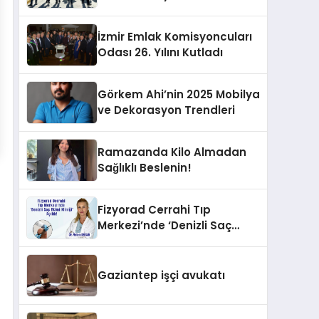
İzmir Emlak Komisyoncuları
Odası 26. Yılını Kutladı
Görkem Ahi’nin 2025 Mobilya
ve Dekorasyon Trendleri
Ramazanda Kilo Almadan
Sağlıklı Beslenin!
Fizyorad Cerrahi Tıp
Merkezi’nde ‘Denizli Saç
Ekimi Kliniği’ Açıldı!
Gaziantep işçi avukatı