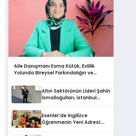
Aile Danışmanı Esma Kütük, Evlilik
Yolunda Bireysel Farkındalığın ve
Sınırların Gücünü Anlatıyor
Altın Sektörünün Lideri Şahin
İsmailoğulları, İstanbul
Mücevher Fuarı’nda Parladı ￼
Esenler’de İngilizce
Öğrenmenin Yeni Adresi:
Büyük Açılış Fırsatıyla %20
İndirim!