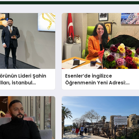
törünün Lideri Şahin
Esenler’de İngilizce
ları, İstanbul
Öğrenmenin Yeni Adresi:
Fuarı’nda Parladı ￼
Büyük Açılış Fırsatıyla %20
İndirim!