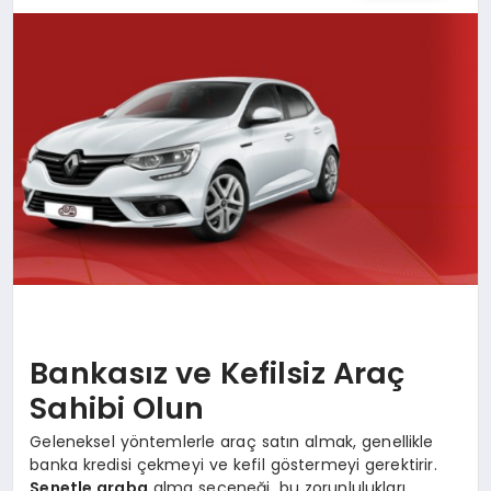
SIYASET
YAŞAM
DÜNYA
SAĞLIK
EĞITIM
Bankasız ve Kefilsiz Araç
Sahibi Olun
Geleneksel yöntemlerle araç satın almak, genellikle
banka kredisi çekmeyi ve kefil göstermeyi gerektirir.
Senetle araba
alma seçeneği, bu zorunlulukları