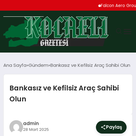
Falcon Aero Group, Küre
GÜNDEM
Ana Sayfa
Gündem
Bankasız ve Kefilsiz Araç Sahibi Olun
TEKNOLOJI
Bankasız ve Kefilsiz Araç Sahibi
EKONOMI
Olun
SPOR
MAGAZIN
admin
Paylaş
28 Mart 2025