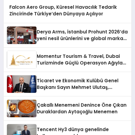
Falcon Aero Group, Küresel Havacılık Tedarik
Zincirinde Türkiye’den Dünyaya Açılıyor
Derya Arms, İstanbul Prohunt 2026’da
yeni nesil ürünlerini ve global marka
vizyonunu sergiledi
Momentur Tourism & Travel, Dubai
Turizminde Güçlü Operasyon Ağıyla
Fark Yaratıyor
Ticaret ve Ekonomik Kulübü Genel
Başkanı Sayın Mehmet Ulutaş,
ekonomiye dair yaptığı açıklamada
şunları kaydetti:
Çakallı Menemeni Denince Öne Çıkan
Duraklardan Aytaçoğlu Menemen
Tencent Hy3 dünya genelinde