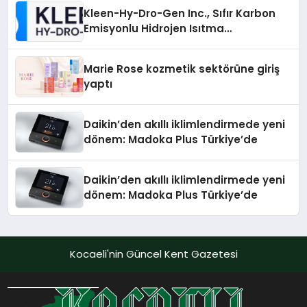
Kleen-Hy-Dro-Gen Inc., Sıfır Karbon
Emisyonlu Hidrojen Isıtma
Teknolojisinde ISO ve TSSA
Düzenleyici Onaylarını Aldı
Marie Rose kozmetik sektörüne giriş
yaptı
Daikin’den akıllı iklimlendirmede yeni
dönem: Madoka Plus Türkiye’de
Daikin’den akıllı iklimlendirmede yeni
dönem: Madoka Plus Türkiye’de
Kocaeli'nin Güncel Kent Gazetesi