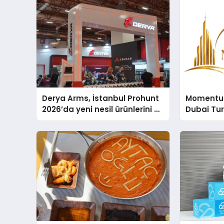
Derya Arms, İstanbul Prohunt
Momentur
2026’da yeni nesil ürünlerini ve
Dubai Tu
global marka vizyonunu
Operasyo
sergiledi
Yaratıyor