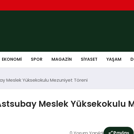
EKONOMI
SPOR
MAGAZIN
SIYASET
YAŞAM
D
bay Meslek Yüksekokulu Mezuniyet Töreni
 Astsubay Meslek Yüksekokulu M
0 Yorum Yapıldı
Paylaş