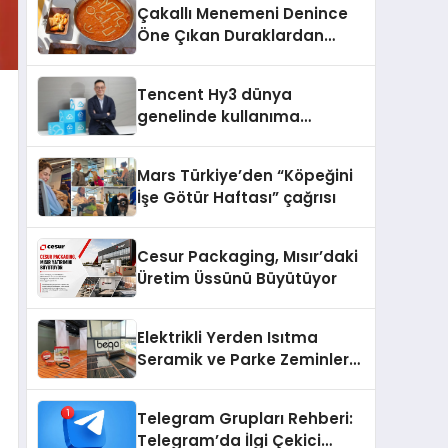
Çakallı Menemeni Denince
şunları kaydetti:
Öne Çıkan Duraklardan
Aytaçoğlu Menemen
Tencent Hy3 dünya
genelinde kullanıma
sunuldu
Mars Türkiye’den “Köpeğini
İşe Götür Haftası” çağrısı
Cesur Packaging, Mısır’daki
Üretim Üssünü Büyütüyor
Elektrikli Yerden Isıtma
Seramik ve Parke Zeminler
İçin En Verimli Çözümler
Telegram Grupları Rehberi:
Telegram’da İlgi Çekici