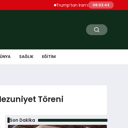
Trump’tan İran’a Sert Uyarı “Çok Ağır Şekil
06:02:44
ÜNYA
SAĞLIK
EĞITIM
ezuniyet Töreni
Son Dakika