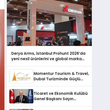
Derya Arms, İstanbul Prohunt 2026’da
yeni nesil ürünlerini ve global marka
vizyonunu sergiledi
Momentur Tourism & Travel,
Dubai Turizminde Güçlü
Operasyon Ağıyla Fark
Yaratıyor
Ticaret ve Ekonomik Kulübü
Genel Başkanı Sayın
Mehmet Ulutaş, ekonomiye
dair yaptığı açıklamada