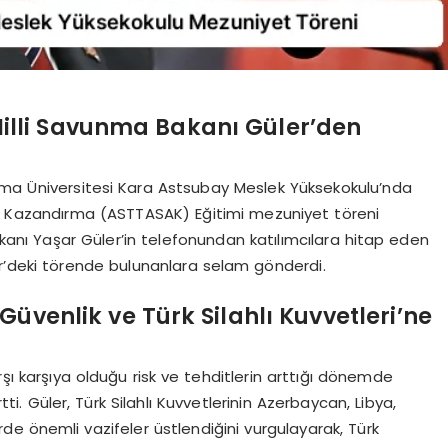
lli Savunma Bakanı Güler’den
avunma Üniversitesi Kara Astsubay Meslek Yüksekokulu’nda
şı Kazandırma (ASTTASAK) Eğitimi mezuniyet töreni
akanı Yaşar Güler’in telefonundan katılımcılara hitap eden
r’deki törende bulunanlara selam gönderdi.
üvenlik ve Türk Silahlı Kuvvetleri’ne
rşı karşıya olduğu risk ve tehditlerin arttığı dönemde
rtti. Güler, Türk Silahlı Kuvvetlerinin Azerbaycan, Libya,
rde önemli vazifeler üstlendiğini vurgulayarak, Türk