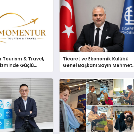
 Tourism & Travel,
Ticaret ve Ekonomik Kulübü
rizminde Güçlü
Genel Başkanı Sayın Mehmet
n Ağıyla Fark
Ulutaş, ekonomiye dair yaptığ
açıklamada şunları kaydetti: