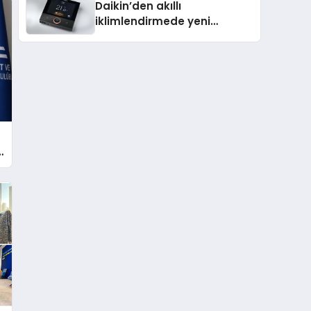
Daikin’den akıllı
iklimlendirmede yeni
dönem: Madoka Plus
Türkiye’de
ı