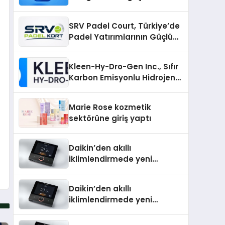
Topluluklar Nasıl Bulunur?
SRV Padel Court, Türkiye’de
Padel Yatırımlarının Güçlü
Markası Olmayı Sürdürüyor
Kleen-Hy-Dro-Gen Inc., Sıfır
Karbon Emisyonlu Hidrojen
Isıtma Teknolojisinde ISO ve
TSSA Düzenleyici Onaylarını
Marie Rose kozmetik
Aldı
sektörüne giriş yaptı
Daikin’den akıllı
iklimlendirmede yeni
dönem: Madoka Plus
Türkiye’de
Daikin’den akıllı
iklimlendirmede yeni
dönem: Madoka Plus
Türkiye’de