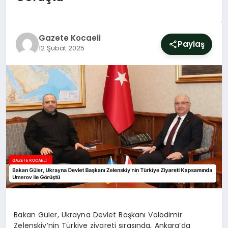
SIYASET
YAŞAM
Gazete Kocaeli
Paylaş
12 Şubat 2025
DÜNYA
SAĞLIK
EĞITIM
Bakan Güler, Ukrayna Devlet Başkanı Volodimir
Zelenskiy’nin Türkiye ziyareti sırasında, Ankara’da