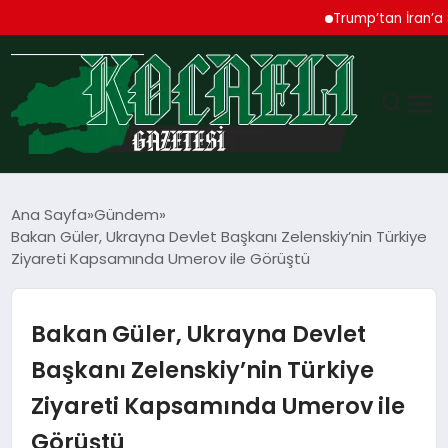
Trump’tan İran’a Sert U
GÜNDEM
Ana Sayfa
Gündem
Bakan Güler, Ukrayna Devlet Başkanı Zelenskiy’nin Türkiye
TEKNOLOJI
Ziyareti Kapsamında Umerov ile Görüştü
EKONOMI
Bakan Güler, Ukrayna Devlet
SPOR
Başkanı Zelenskiy’nin Türkiye
Ziyareti Kapsamında Umerov ile
MAGAZIN
Görüştü