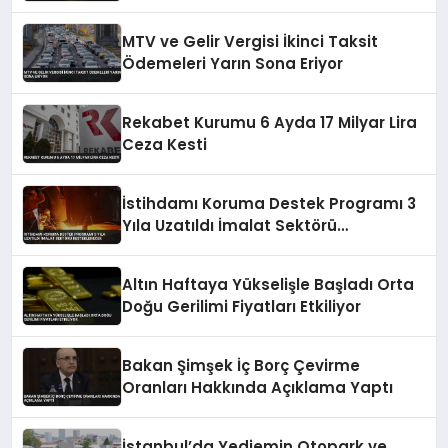
MTV ve Gelir Vergisi İkinci Taksit
Ödemeleri Yarın Sona Eriyor
Rekabet Kurumu 6 Ayda 17 Milyar Lira
Ceza Kesti
İstihdamı Koruma Destek Programı 3
Yıla Uzatıldı İmalat Sektörü
Desteklenecek
Altın Haftaya Yükselişle Başladı Orta
Doğu Gerilimi Fiyatları Etkiliyor
Bakan Şimşek İç Borç Çevirme
Oranları Hakkında Açıklama Yaptı
İstanbul’da Yediemin Otopark ve