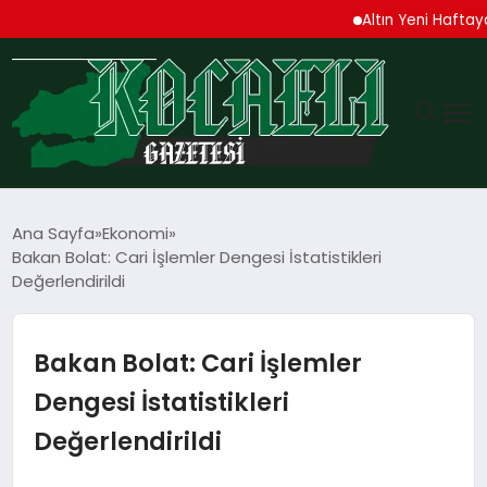
Altın Yeni Haftaya Yüks
GÜNDEM
Ana Sayfa
Ekonomi
Bakan Bolat: Cari İşlemler Dengesi İstatistikleri
TEKNOLOJI
Değerlendirildi
EKONOMI
Bakan Bolat: Cari İşlemler
SPOR
Dengesi İstatistikleri
Değerlendirildi
MAGAZIN