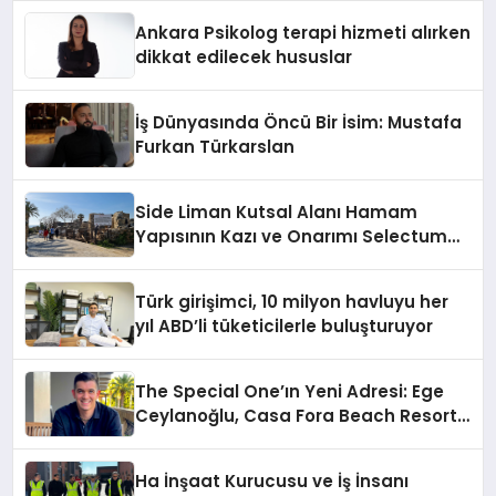
Ankara Psikolog terapi hizmeti alırken
dikkat edilecek hususlar
İş Dünyasında Öncü Bir İsim: Mustafa
Furkan Türkarslan
Side Liman Kutsal Alanı Hamam
Yapısının Kazı ve Onarımı Selectum
Hotels&Resorts’un da Katkılarıyla
Tamamlandı
Türk girişimci, 10 milyon havluyu her
yıl ABD’li tüketicilerle buluşturuyor
The Special One’ın Yeni Adresi: Ege
Ceylanoğlu, Casa Fora Beach Resort
Hotel’i Daha İleri Taşımaya Geldi!
Ha İnşaat Kurucusu ve İş İnsanı