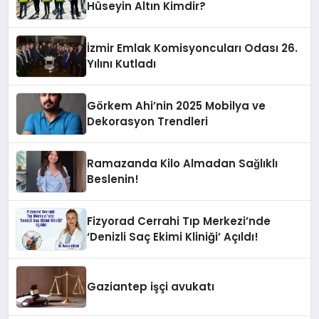
Hüseyin Altın Kimdir?
İzmir Emlak Komisyoncuları Odası 26.
Yılını Kutladı
Görkem Ahi’nin 2025 Mobilya ve
Dekorasyon Trendleri
Ramazanda Kilo Almadan Sağlıklı
Beslenin!
Fizyorad Cerrahi Tıp Merkezi’nde
‘Denizli Saç Ekimi Kliniği’ Açıldı!
Gaziantep işçi avukatı