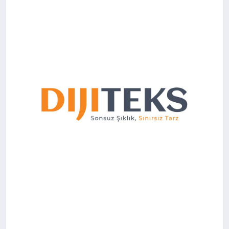
SIYASET
YAŞAM
DÜNYA
SAĞLIK
EĞITIM