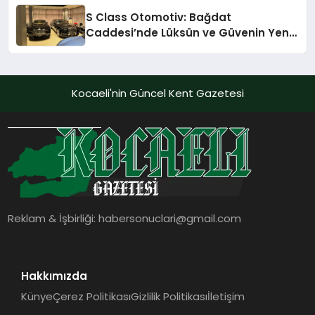
S Class Otomotiv: Bağdat
Caddesi’nde Lüksün ve Güvenin Yeni
Adı
Kocaeli'nin Güncel Kent Gazetesi
Reklam & İşbirliği:
habersonuclari@gmail.com
Hakkımızda
Künye
Çerez Politikası
Gizlilik Politikası
İletişim