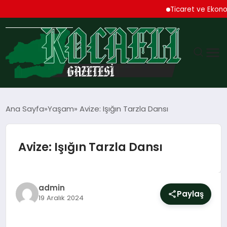
Ticaret ve Ekonomik K
GÜNDEM
Ana Sayfa
Yaşam
Avize: Işığın Tarzla Dansı
TEKNOLOJI
Avize: Işığın Tarzla Dansı
EKONOMI
SPOR
admin
Paylaş
19 Aralık 2024
MAGAZIN