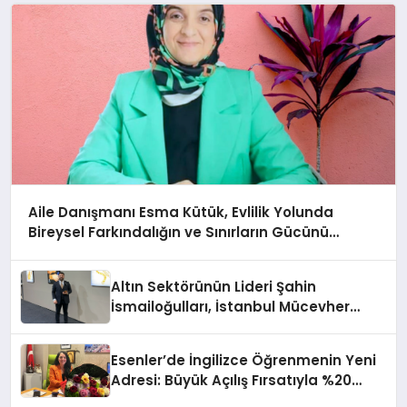
Aile Danışmanı Esma Kütük, Evlilik Yolunda
Bireysel Farkındalığın ve Sınırların Gücünü
Anlatıyor
Altın Sektörünün Lideri Şahin
İsmailoğulları, İstanbul Mücevher
Fuarı’nda Parladı ￼
Esenler’de İngilizce Öğrenmenin Yeni
Adresi: Büyük Açılış Fırsatıyla %20
İndirim!