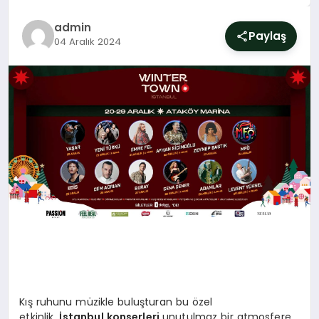
SIYASET
admin
Paylaş
04 Aralık 2024
YAŞAM
DÜNYA
SAĞLIK
EĞITIM
Kış ruhunu müzikle buluşturan bu özel
etkinlik,
İstanbul konserleri
unutulmaz bir atmosfere