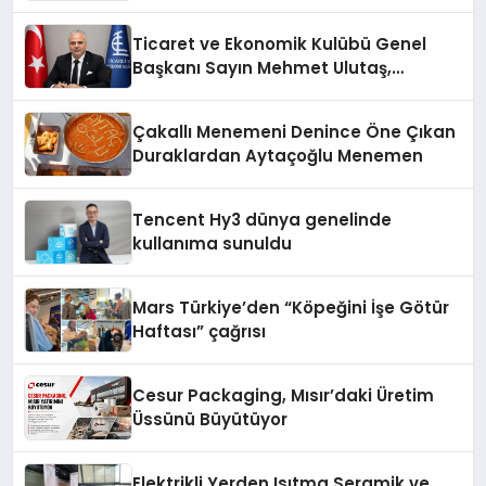
Fark Yaratıyor
Ticaret ve Ekonomik Kulübü Genel
Başkanı Sayın Mehmet Ulutaş,
ekonomiye dair yaptığı açıklamada
şunları kaydetti:
Çakallı Menemeni Denince Öne Çıkan
Duraklardan Aytaçoğlu Menemen
Tencent Hy3 dünya genelinde
kullanıma sunuldu
Mars Türkiye’den “Köpeğini İşe Götür
Haftası” çağrısı
Cesur Packaging, Mısır’daki Üretim
Üssünü Büyütüyor
Elektrikli Yerden Isıtma Seramik ve