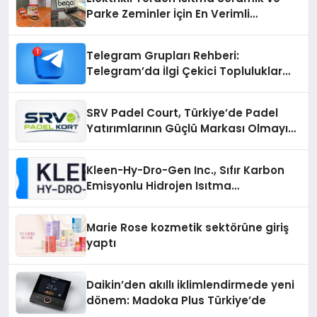
Parke Zeminler İçin En Verimli
Çözümler
Telegram Grupları Rehberi:
Telegram’da İlgi Çekici Topluluklar
Nasıl Bulunur?
SRV Padel Court, Türkiye’de Padel
Yatırımlarının Güçlü Markası Olmayı
Sürdürüyor
Kleen-Hy-Dro-Gen Inc., Sıfır Karbon
Emisyonlu Hidrojen Isıtma
Teknolojisinde ISO ve TSSA
Düzenleyici Onaylarını Aldı
Marie Rose kozmetik sektörüne giriş
yaptı
Daikin’den akıllı iklimlendirmede yeni
dönem: Madoka Plus Türkiye’de