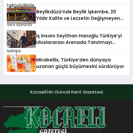
alanlarında teknolojiyi estetik ile bulu
10 Milyon Metrekarelik “Al Yusuf
Holding Industrial City” Projesini
Beylikdüzü’nde Beylik İşkembe, 20
Hayata Geçirecek
Yıldır Kalite ve Lezzetin Değişmeyen
Adresi
İş İnsanı Seyithan Hanoğlu Türkiye’yi
Uluslararası Arenada Tanıtmayı
Hedefliyor
Mirabellix, Türkiye’den dünyaya
uzanan güçlü büyümesini sürdürüyor
Kocaeli'nin Güncel Kent Gazetesi