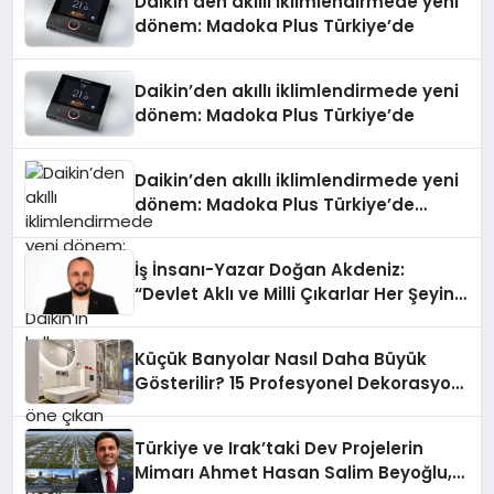
Daikin’den akıllı iklimlendirmede yeni
dönem: Madoka Plus Türkiye’de
Daikin’den akıllı iklimlendirmede yeni
dönem: Madoka Plus Türkiye’de
Daikin’den akıllı iklimlendirmede yeni
dönem: Madoka Plus Türkiye’de
Daikin’in kullanıcı dostu tasarımıyla
öne çıkan Madoka ailesinin yeni nesil
İş İnsanı-Yazar Doğan Akdeniz:
teknolojilerle donatılmış son modeli
“Devlet Aklı ve Milli Çıkarlar Her Şeyin
VRV kontrol ünitesi Madoka Plus
Üzerindedir”
Türkiye’de satışa sunuldu. Tam
dokunmatik ekranı, mobil uygulama
Küçük Banyolar Nasıl Daha Büyük
desteği ve akıllı sensör entegrasyonu
Gösterilir? 15 Profesyonel Dekorasyon
sayesinde iklimlendirme sistemlerinin
Önerisi
yönetimini daha kolay, konforlu ve
verimli hale getiriyor. Enerji
Türkiye ve Irak’taki Dev Projelerin
verimliliğini artırırken modern yaşam
Mimarı Ahmet Hasan Salim Beyoğlu,