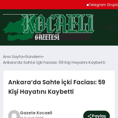
Telegram Grupları Rehb
GÜNDEM
Ana Sayfa
Gündem
Ankara’da Sahte İçki Faciası: 59 Kişi Hayatını Kaybetti
TEKNOLOJI
EKONOMI
Ankara’da Sahte İçki Faciası: 59
Kişi Hayatını Kaybetti
SPOR
MAGAZIN
Gazete Kocaeli
Paylaş