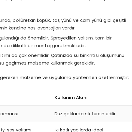
ında, poliüretan köpük, taş yünü ve cam yünü gibi çeşitli
in kendine has avantajları vardır.
gulandığı da önemlidir. Sprayedilen yalıtım, tam bir
ımda dikkatli bir montaj gerekmektedir.
alıtımı da çok önemlidir. Çatınızda su birikintisi oluşumunu
 su geçirmez malzeme kullanmak gereklidir.
nız gereken malzeme ve uygulama yöntemleri özetlenmiştir:
Kullanım Alanı
rformansı
Düz çatılarda sık tercih edilir
iyi ses yalıtımı
İki katlı yapılarda ideal