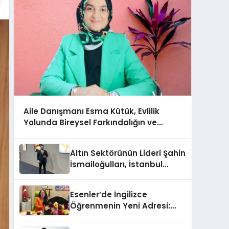
Aile Danışmanı Esma Kütük, Evlilik
Yolunda Bireysel Farkındalığın ve
Sınırların Gücünü Anlatıyor
Altın Sektörünün Lideri Şahin
İsmailoğulları, İstanbul
Mücevher Fuarı’nda Parladı ￼
Esenler’de İngilizce
Öğrenmenin Yeni Adresi:
Büyük Açılış Fırsatıyla %20
İndirim!