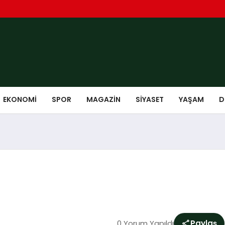
EKONOMI
SPOR
MAGAZIN
SIYASET
YAŞAM
D
0 Yorum Yapıldı
Paylaş