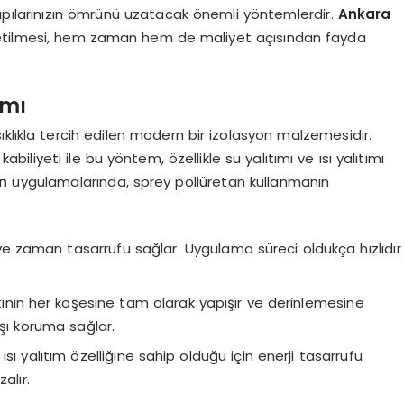
yapılarınızın ömrünü uzatacak önemli yöntemlerdir.
Ankara
netilmesi, hem zaman hem de maliyet açısından fayda
ımı
klıkla tercih edilen modern bir izolasyon malzemesidir.
liyeti ile bu yöntem, özellikle su yalıtımı ve ısı yalıtımı
ım
uygulamalarında, sprey poliüretan kullanmanın
 ve zaman tasarrufu sağlar. Uygulama süreci oldukça hızlıdır
ının her köşesine tam olarak yapışır ve derinlemesine
rşı koruma sağlar.
r ısı yalıtım özelliğine sahip olduğu için enerji tasarrufu
alır.