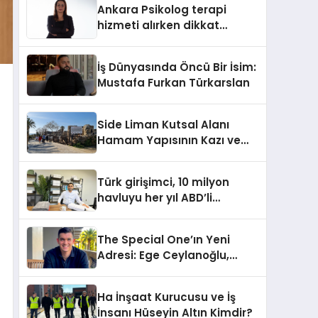
Ankara Psikolog terapi
hizmeti alırken dikkat
edilecek hususlar
İş Dünyasında Öncü Bir İsim:
Mustafa Furkan Türkarslan
Side Liman Kutsal Alanı
Hamam Yapısının Kazı ve
Onarımı Selectum
Hotels&Resorts’un da
Türk girişimci, 10 milyon
Katkılarıyla Tamamlandı
havluyu her yıl ABD’li
tüketicilerle buluşturuyor
The Special One’ın Yeni
Adresi: Ege Ceylanoğlu,
Casa Fora Beach Resort
Hotel’i Daha İleri Taşımaya
Ha İnşaat Kurucusu ve İş
Geldi!
İnsanı Hüseyin Altın Kimdir?