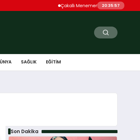
Çakallı Menemeni Denince Öne Çıkan Dura
20:35:58
ÜNYA
SAĞLIK
EĞITIM
Son Dakika