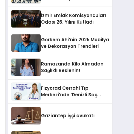
İzmir Emlak Komisyoncuları
Odası 26. Yılını Kutladı
Görkem Ahi’nin 2025 Mobilya
ve Dekorasyon Trendleri
Ramazanda Kilo Almadan
Sağlıklı Beslenin!
Fizyorad Cerrahi Tıp
Merkezi’nde ‘Denizli Saç
Ekimi Kliniği’ Açıldı!
Gaziantep işçi avukatı