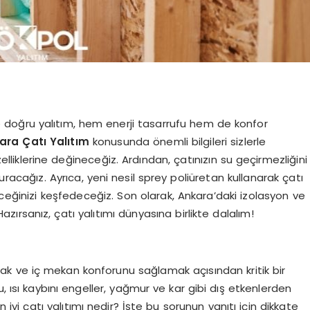
r ve doğru yalıtım, hem enerji tasarrufu hem de konfor
ara Çatı Yalıtım
konusunda önemli bilgileri sizlerle
özelliklerine değineceğiz. Ardından, çatınızın su geçirmezliğini
acağız. Ayrıca, yeni nesil sprey poliüretan kullanarak çatı
ileceğinizi keşfedeceğiz. Son olarak, Ankara’daki izolasyon ve
azırsanız, çatı yalıtımı dünyasına birlikte dalalım!
tırmak ve iç mekan konforunu sağlamak açısından kritik bir
u, ısı kaybını engeller, yağmur ve kar gibi dış etkenlerden
iyi çatı yalıtımı nedir? İşte bu sorunun yanıtı için dikkate