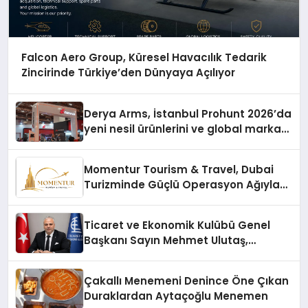
Falcon Aero Group, Küresel Havacılık Tedarik
Zincirinde Türkiye’den Dünyaya Açılıyor
Derya Arms, İstanbul Prohunt 2026’da
yeni nesil ürünlerini ve global marka
vizyonunu sergiledi
Momentur Tourism & Travel, Dubai
Turizminde Güçlü Operasyon Ağıyla
Fark Yaratıyor
Ticaret ve Ekonomik Kulübü Genel
Başkanı Sayın Mehmet Ulutaş,
ekonomiye dair yaptığı açıklamada
şunları kaydetti:
Çakallı Menemeni Denince Öne Çıkan
Duraklardan Aytaçoğlu Menemen