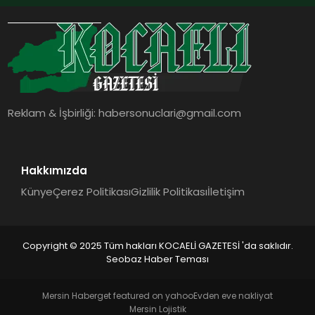
Reklam & İşbirliği:
habersonuclari@gmail.com
Hakkımızda
Künye
Çerez Politikası
Gizlilik Politikası
İletişim
Copyright © 2025 Tüm hakları KOCAELİ GAZETESİ 'da saklıdır.
Seobaz Haber Teması
Mersin Haber
get featured on yahoo
Evden eve nakliyat
Mersin Lojistik