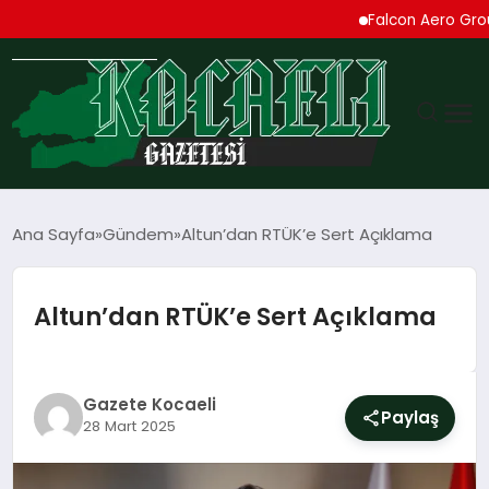
Falcon Aero Group, Kür
GÜNDEM
Ana Sayfa
Gündem
Altun’dan RTÜK’e Sert Açıklama
TEKNOLOJI
Altun’dan RTÜK’e Sert Açıklama
EKONOMI
SPOR
Gazete Kocaeli
Paylaş
28 Mart 2025
MAGAZIN