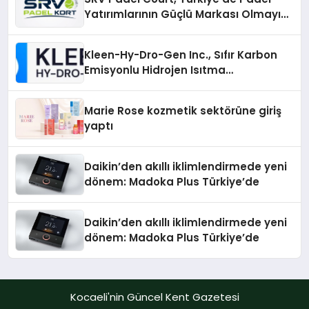
Yatırımlarının Güçlü Markası Olmayı
Sürdürüyor
Kleen-Hy-Dro-Gen Inc., Sıfır Karbon
Emisyonlu Hidrojen Isıtma
Teknolojisinde ISO ve TSSA
Düzenleyici Onaylarını Aldı
Marie Rose kozmetik sektörüne giriş
yaptı
Daikin’den akıllı iklimlendirmede yeni
dönem: Madoka Plus Türkiye’de
Daikin’den akıllı iklimlendirmede yeni
dönem: Madoka Plus Türkiye’de
Kocaeli'nin Güncel Kent Gazetesi