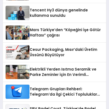
Tencent Hy3 dünya genelinde
kullanıma sunuldu
Mars Türkiye’den “Köpeğini İşe Götür
Haftası” çağrısı
Cesur Packaging, Mısır’daki Üretim
Üssünü Büyütüyor
Elektrikli Yerden Isıtma Seramik ve
Parke Zeminler İçin En Verimli
Çözümler
Telegram Grupları Rehberi:
Telegram’da İlgi Çekici Topluluklar
Nasıl Bulunur?
SRV Padel Court, Türkiye’de Padel