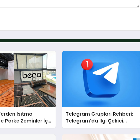
 Yerden Isıtma
Telegram Grupları Rehberi:
e Parke Zeminler İçin
Telegram’da İlgi Çekici
i Çözümler
Topluluklar Nasıl Bulunur?