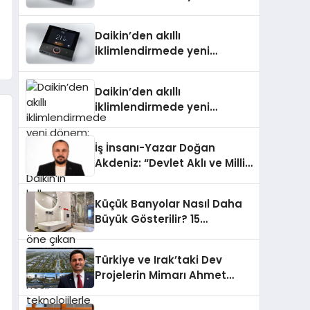
dönem: Madoka Plus
Türkiye’de
Daikin’den akıllı
iklimlendirmede yeni
dönem: Madoka Plus
Türkiye’de
Daikin’den akıllı
iklimlendirmede yeni
dönem: Madoka Plus
Türkiye’de Daikin’in kullanıcı
İş İnsanı-Yazar Doğan
dostu tasarımıyla öne çıkan
Akdeniz: “Devlet Aklı ve Milli
Madoka ailesinin yeni nesil
Çıkarlar Her Şeyin
teknolojilerle donatılmış son
Üzerindedir”
modeli VRV kontrol ünitesi
Küçük Banyolar Nasıl Daha
Madoka Plus Türkiye’de
Büyük Gösterilir? 15
satışa sunuldu. Tam
Profesyonel Dekorasyon
dokunmatik ekranı, mobil
Önerisi
uygulama desteği ve akıllı
Türkiye ve Irak’taki Dev
sensör entegrasyonu
Projelerin Mimarı Ahmet
sayesinde iklimlendirme
Hasan Salim Beyoğlu, 10
sistemlerinin yönetimini
Milyon Metrekarelik “Al Yusuf