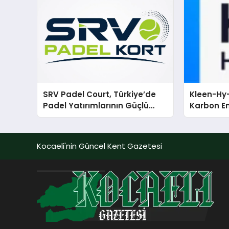
SRV Padel Court, Türkiye’de
Kleen-Hy-
Padel Yatırımlarının Güçlü
Karbon Em
Markası Olmayı Sürdürüyor
Isıtma Te
TSSA Düze
Aldı
Kocaeli'nin Güncel Kent Gazetesi