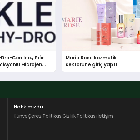
Dro-Gen Inc., Sıfır
Marie Rose kozmetik
isyonlu Hidrojen
sektörüne giriş yaptı
knolojisinde ISO ve
nleyici Onaylarını
Hakkımızda
Künye
Çerez Politikası
Gizlilik Politikası
İletişim