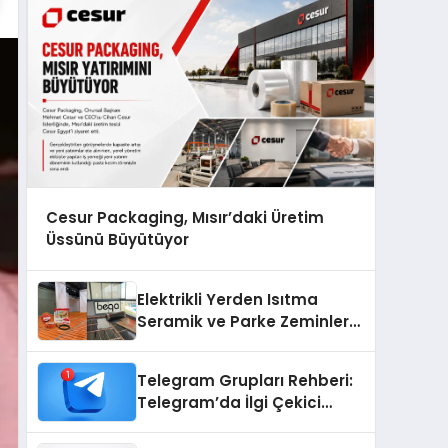
Cesur Packaging, Mısır’daki Üretim
Üssünü Büyütüyor
Elektrikli Yerden Isıtma
Seramik ve Parke Zeminler
İçin En Verimli Çözümler
Telegram Grupları Rehberi:
Telegram’da İlgi Çekici
Topluluklar Nasıl Bulunur?