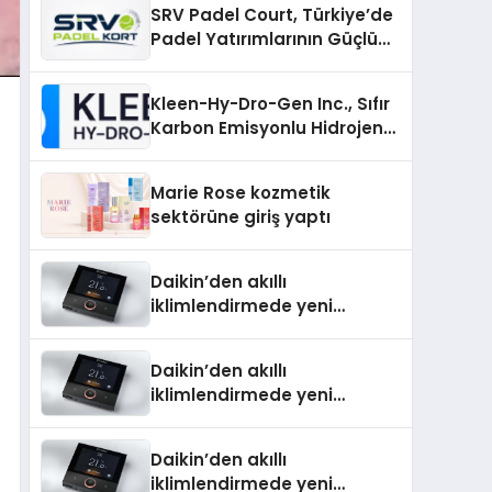
SRV Padel Court, Türkiye’de
Padel Yatırımlarının Güçlü
Markası Olmayı Sürdürüyor
Kleen-Hy-Dro-Gen Inc., Sıfır
Karbon Emisyonlu Hidrojen
Isıtma Teknolojisinde ISO ve
TSSA Düzenleyici Onaylarını
Marie Rose kozmetik
Aldı
sektörüne giriş yaptı
Daikin’den akıllı
iklimlendirmede yeni
dönem: Madoka Plus
Türkiye’de
Daikin’den akıllı
iklimlendirmede yeni
dönem: Madoka Plus
Türkiye’de
Daikin’den akıllı
iklimlendirmede yeni