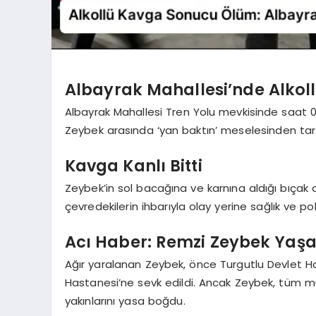
Albayrak Mahallesi’nde Alkol
Albayrak Mahallesi Tren Yolu mevkisinde saat 01.3
Zeybek arasında ‘yan baktın’ meselesinden tart
Kavga Kanlı Bitti
Zeybek’in sol bacağına ve karnına aldığı bıçak d
çevredekilerin ihbarıyla olay yerine sağlık ve poli
Acı Haber: Remzi Zeybek Yaşam
Ağır yaralanan Zeybek, önce Turgutlu Devlet H
Hastanesi’ne sevk edildi. Ancak Zeybek, tüm m
yakınlarını yasa boğdu.