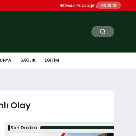
Cesur Packaging, Mısır’daki Üretim Üssün
09:13:14
ÜNYA
SAĞLIK
EĞITIM
lı Olay
Son Dakika