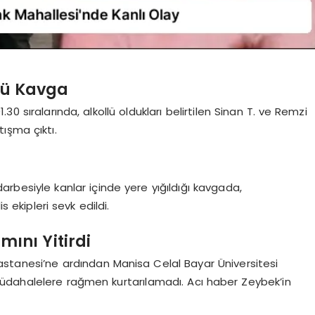
lü Kavga
0 sıralarında, alkollü oldukları belirtilen Sinan T. ve Remzi
ışma çıktı.
arbesiyle kanlar içinde yere yığıldığı kavgada,
s ekipleri sevk edildi.
ını Yitirdi
astanesi’ne ardından Manisa Celal Bayar Üniversitesi
üdahalelere rağmen kurtarılamadı. Acı haber Zeybek’in