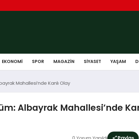
EKONOMI
SPOR
MAGAZIN
SIYASET
YAŞAM
D
bayrak Mahallesi’nde Kanlı Olay
üm: Albayrak Mahallesi’nde Kan
0 Yorum Yapıldı
Paylaş