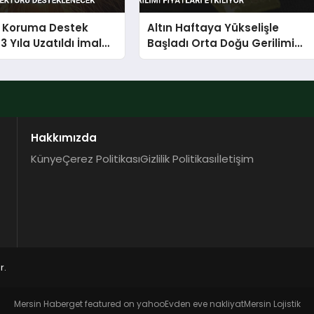
ı Koruma Destek
Altın Haftaya Yükselişle
3 Yıla Uzatıldı İmalat
Başladı Orta Doğu Gerilimi
Desteklenecek
Fiyatları Etkiliyor
Hakkımızda
Künye
Çerez Politikası
Gizlilik Politikası
İletişim
r.
Mersin Haber
get featured on yahoo
Evden eve nakliyat
Mersin Lojistik