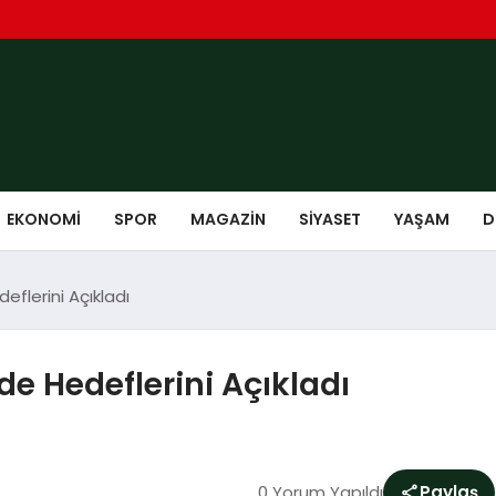
EKONOMI
SPOR
MAGAZIN
SIYASET
YAŞAM
D
flerini Açıkladı
e Hedeflerini Açıkladı
0 Yorum Yapıldı
Paylaş