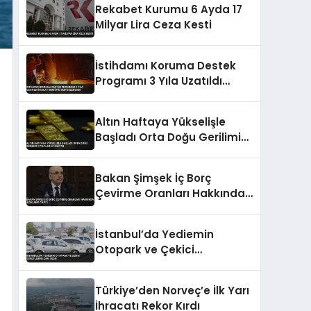
Rekabet Kurumu 6 Ayda 17
Milyar Lira Ceza Kesti
İstihdamı Koruma Destek
Programı 3 Yıla Uzatıldı
İmalat Sektörü
Desteklenecek
Altın Haftaya Yükselişle
Başladı Orta Doğu Gerilimi
Fiyatları Etkiliyor
Bakan Şimşek İç Borç
Çevirme Oranları Hakkında
Açıklama Yaptı
İstanbul’da Yediemin
Otopark ve Çekici
Ücretlerine Zam Geldi
Türkiye’den Norveç’e İlk Yarı
İhracatı Rekor Kırdı