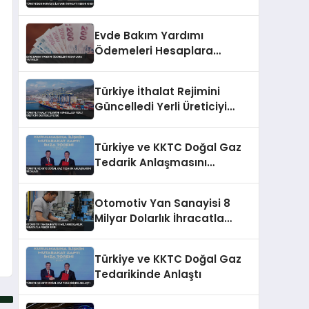
Evde Bakım Yardımı
Ödemeleri Hesaplara
Yatırıldı
Türkiye İthalat Rejimini
Güncelledi Yerli Üreticiyi
Destekleyecek
Türkiye ve KKTC Doğal Gaz
Tedarik Anlaşmasını
İmzaladı
Otomotiv Yan Sanayisi 8
Milyar Dolarlık İhracatla
Rekor Kırdı
Türkiye ve KKTC Doğal Gaz
Tedarikinde Anlaştı