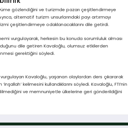
ilirlik
yüme gözlendiğini ve turizmde pazarı çeşitlendirmeye
rıca, alternatif turizm unsurlarındaki payı artırmayı
rizmi çeşitlendirmeye odaklanacaklarını dile getirdi.
i önemi vurgulayarak, herkesin bu konuda sorumluluk alması
 olduğunu dile getiren Kavaloğlu, olumsuz etkilerden
enmesi gerektiğini söyledi.
u vurgulayan Kavaloğlu, yaşanan olaylardan ders çıkararak
nşallah’ kelimesini kullandıklarını söyledi. Kavaloğlu, FTI’nin
dilmediğini ve memnuniyetle ülkelerine geri gönderildiğini