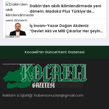
Daikin’den akıllı iklimlendirmede yeni
dönem: Madoka Plus Türkiye’de
Daikin’in kullanıcı dostu tasarımıyla
öne çıkan Madoka ailesinin yeni nesil
İş İnsanı-Yazar Doğan Akdeniz:
teknolojilerle donatılmış son modeli
“Devlet Aklı ve Milli Çıkarlar Her Şeyin
VRV kontrol ünitesi Madoka Plus
Üzerindedir”
Türkiye’de satışa sunuldu. Tam
dokunmatik ekranı, mobil uygulama
desteği ve akıllı sensör entegrasyonu
Kocaeli'nin Güncel Kent Gazetesi
sayesinde iklimlendirme sistemlerinin
yönetimini daha kolay, konforlu ve
verimli hale getiriyor. Enerji
verimliliğini artırırken modern yaşam
alanlarında teknolojiyi estetik ile bulu
Reklam & İşbirliği:
habersonuclari@gmail.com