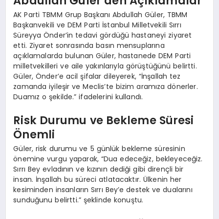
Abdullah Güler’den Açıklamalar
AK Parti TBMM Grup Başkanı Abdullah Güler, TBMM
Başkanvekili ve DEM Parti İstanbul Milletvekili Sırrı
Süreyya Önder’in tedavi gördüğü hastaneyi ziyaret
etti. Ziyaret sonrasında basın mensuplarına
açıklamalarda bulunan Güler, hastanede DEM Parti
milletvekilleri ve aile yakınlarıyla görüştüğünü belirtti.
Güler, Önder’e acil şifalar dileyerek, “İnşallah tez
zamanda iyileşir ve Meclis’te bizim aramıza dönerler.
Duamız o şekilde.” ifadelerini kullandı.
Risk Durumu ve Bekleme Süresi
Önemli
Güler, risk durumu ve 5 günlük bekleme süresinin
önemine vurgu yaparak, “Dua edeceğiz, bekleyeceğiz.
Sırrı Bey evladının ve kızının dediği gibi dirençli bir
insan. İnşallah bu süreci atlatacaktır. Ülkenin her
kesiminden insanların Sırrı Bey’e destek ve dualarını
sunduğunu belirtti.” şeklinde konuştu.