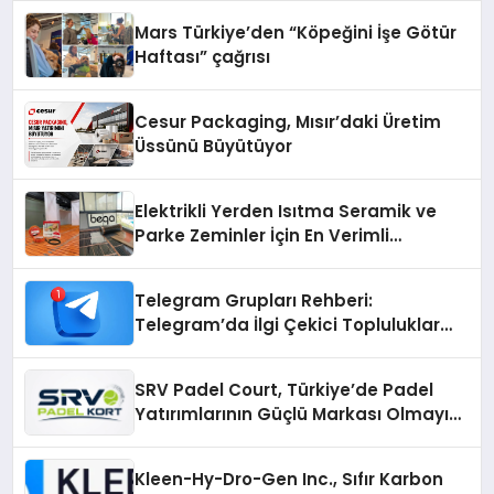
Mars Türkiye’den “Köpeğini İşe Götür
Haftası” çağrısı
Cesur Packaging, Mısır’daki Üretim
Üssünü Büyütüyor
Elektrikli Yerden Isıtma Seramik ve
Parke Zeminler İçin En Verimli
Çözümler
Telegram Grupları Rehberi:
Telegram’da İlgi Çekici Topluluklar
Nasıl Bulunur?
SRV Padel Court, Türkiye’de Padel
Yatırımlarının Güçlü Markası Olmayı
Sürdürüyor
Kleen-Hy-Dro-Gen Inc., Sıfır Karbon