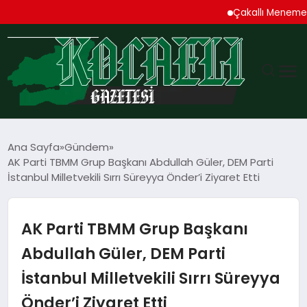
Çakallı Menemeni De
GÜNDEM
Ana Sayfa
Gündem
AK Parti TBMM Grup Başkanı Abdullah Güler, DEM Parti
TEKNOLOJI
İstanbul Milletvekili Sırrı Süreyya Önder’i Ziyaret Etti
EKONOMI
AK Parti TBMM Grup Başkanı
SPOR
Abdullah Güler, DEM Parti
İstanbul Milletvekili Sırrı Süreyya
MAGAZIN
Önder’i Ziyaret Etti