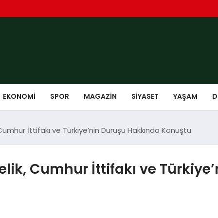
EKONOMI
SPOR
MAGAZIN
SIYASET
YAŞAM
D
Cumhur İttifakı ve Türkiye’nin Duruşu Hakkında Konuştu
lik, Cumhur İttifakı ve Türkiy