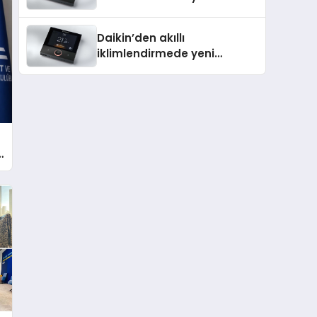
dönem: Madoka Plus
Türkiye’de
Daikin’den akıllı
iklimlendirmede yeni
dönem: Madoka Plus
Türkiye’de
ı