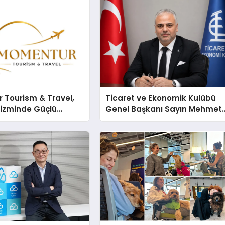
 Tourism & Travel,
Ticaret ve Ekonomik Kulübü
rizminde Güçlü
Genel Başkanı Sayın Mehmet
n Ağıyla Fark
Ulutaş, ekonomiye dair yaptığ
açıklamada şunları kaydetti: