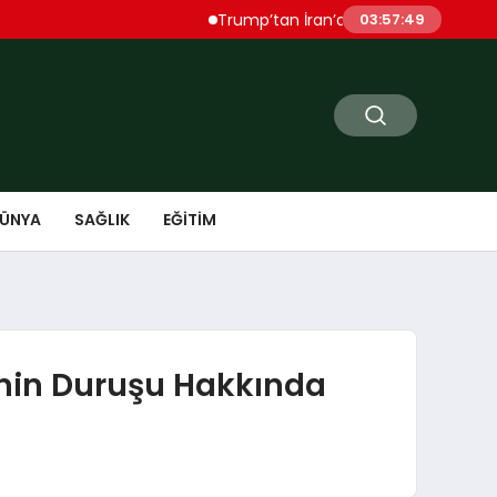
Trump’tan İran’a Sert Uyarı “Çok Ağır Şekil
03:57:50
ÜNYA
SAĞLIK
EĞITIM
e’nin Duruşu Hakkında