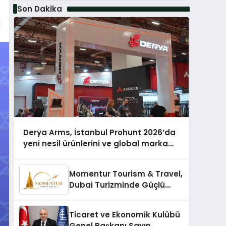
Son Dakika
Derya Arms, İstanbul Prohunt 2026’da
yeni nesil ürünlerini ve global marka
vizyonunu sergiledi
Momentur Tourism & Travel,
Dubai Turizminde Güçlü
Operasyon Ağıyla Fark
Yaratıyor
Ticaret ve Ekonomik Kulübü
Genel Başkanı Sayın