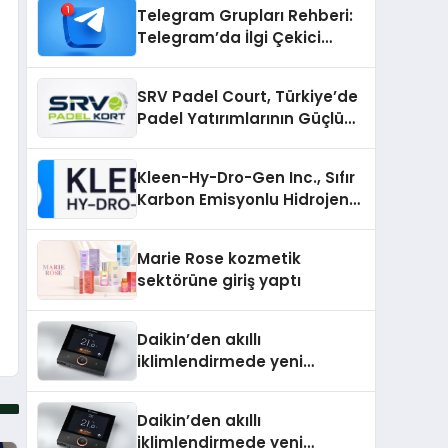
Telegram Grupları Rehberi:
Telegram’da İlgi Çekici
Topluluklar Nasıl Bulunur?
SRV Padel Court, Türkiye’de
Padel Yatırımlarının Güçlü
Markası Olmayı Sürdürüyor
Kleen-Hy-Dro-Gen Inc., Sıfır
Karbon Emisyonlu Hidrojen
Isıtma Teknolojisinde ISO ve
TSSA Düzenleyici Onaylarını
Marie Rose kozmetik
Aldı
sektörüne giriş yaptı
Daikin’den akıllı
iklimlendirmede yeni
dönem: Madoka Plus
Türkiye’de
Daikin’den akıllı
iklimlendirmede yeni