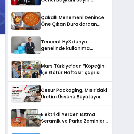
Mehmet Ulutaş, ekonomiye
dair yaptığı açıklamada
Çakallı Menemeni Denince
şunları kaydetti:
Öne Çıkan Duraklardan
Aytaçoğlu Menemen
Tencent Hy3 dünya
genelinde kullanıma
sunuldu
Mars Türkiye’den “Köpeğini
İşe Götür Haftası” çağrısı
Cesur Packaging, Mısır’daki
Üretim Üssünü Büyütüyor
Elektrikli Yerden Isıtma
Seramik ve Parke Zeminler
İçin En Verimli Çözümler