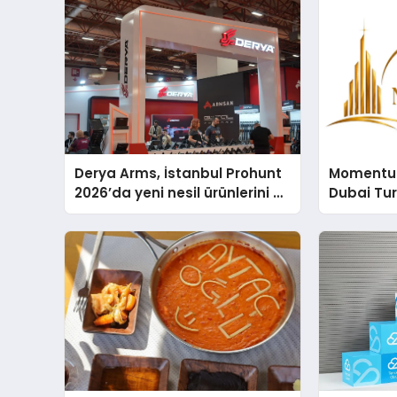
Derya Arms, İstanbul Prohunt
Momentur
2026’da yeni nesil ürünlerini ve
Dubai Tu
global marka vizyonunu
Operasyo
sergiledi
Yaratıyor