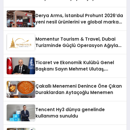
Derya Arms, İstanbul Prohunt 2026’da
yeni nesil ürünlerini ve global marka
vizyonunu sergiledi
Momentur Tourism & Travel, Dubai
Turizminde Güçlü Operasyon Ağıyla
Fark Yaratıyor
Ticaret ve Ekonomik Kulübü Genel
Başkanı Sayın Mehmet Ulutaş,
ekonomiye dair yaptığı açıklamada
şunları kaydetti:
Çakallı Menemeni Denince Öne Çıkan
Duraklardan Aytaçoğlu Menemen
Tencent Hy3 dünya genelinde
kullanıma sunuldu