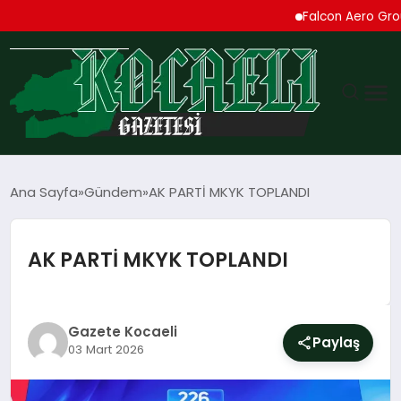
Falcon Aero Group, Kür
GÜNDEM
Ana Sayfa
Gündem
AK PARTİ MKYK TOPLANDI
TEKNOLOJI
AK PARTİ MKYK TOPLANDI
EKONOMI
SPOR
Gazete Kocaeli
Paylaş
03 Mart 2026
MAGAZIN