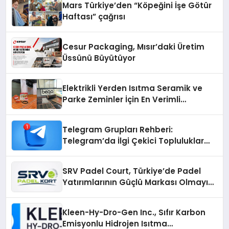
Mars Türkiye’den “Köpeğini İşe Götür
Haftası” çağrısı
Cesur Packaging, Mısır’daki Üretim
Üssünü Büyütüyor
Elektrikli Yerden Isıtma Seramik ve
Parke Zeminler İçin En Verimli
Çözümler
Telegram Grupları Rehberi:
Telegram’da İlgi Çekici Topluluklar
Nasıl Bulunur?
SRV Padel Court, Türkiye’de Padel
Yatırımlarının Güçlü Markası Olmayı
Sürdürüyor
Kleen-Hy-Dro-Gen Inc., Sıfır Karbon
Emisyonlu Hidrojen Isıtma