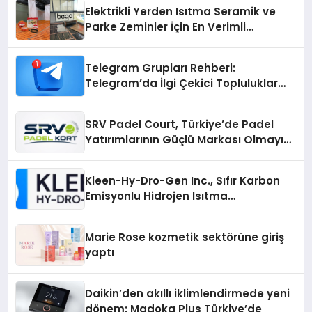
Elektrikli Yerden Isıtma Seramik ve
Parke Zeminler İçin En Verimli
Çözümler
Telegram Grupları Rehberi:
Telegram’da İlgi Çekici Topluluklar
Nasıl Bulunur?
SRV Padel Court, Türkiye’de Padel
Yatırımlarının Güçlü Markası Olmayı
Sürdürüyor
Kleen-Hy-Dro-Gen Inc., Sıfır Karbon
Emisyonlu Hidrojen Isıtma
Teknolojisinde ISO ve TSSA
Düzenleyici Onaylarını Aldı
Marie Rose kozmetik sektörüne giriş
yaptı
Daikin’den akıllı iklimlendirmede yeni
dönem: Madoka Plus Türkiye’de