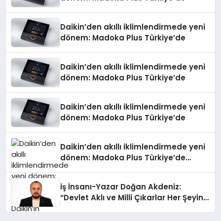
Daikin’den akıllı iklimlendirmede yeni
dönem: Madoka Plus Türkiye’de
Daikin’den akıllı iklimlendirmede yeni
dönem: Madoka Plus Türkiye’de
Daikin’den akıllı iklimlendirmede yeni
dönem: Madoka Plus Türkiye’de
Daikin’den akıllı iklimlendirmede yeni
dönem: Madoka Plus Türkiye’de
Daikin’in kullanıcı dostu tasarımıyla
öne çıkan Madoka ailesinin yeni nesil
İş İnsanı-Yazar Doğan Akdeniz:
teknolojilerle donatılmış son modeli
“Devlet Aklı ve Milli Çıkarlar Her Şeyin
VRV kontrol ünitesi Madoka Plus
Üzerindedir”
Türkiye’de satışa sunuldu. Tam