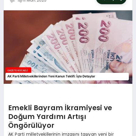
11 Mart 2025
SIYASET
YAŞAM
DÜNYA
SAĞLIK
EĞITIM
Emekli Bayram İkramiyesi ve
Doğum Yardımı Artışı
Öngörülüyor
AK Parti milletvekillerinin imzasını taşıyan yeni bir