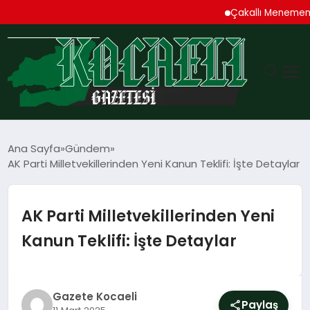
Çakallı Menemeni De
GÜNDEM
Ana Sayfa
Gündem
AK Parti Milletvekillerinden Yeni Kanun Teklifi: İşte Detaylar
TEKNOLOJI
EKONOMI
AK Parti Milletvekillerinden Yeni
Kanun Teklifi: İşte Detaylar
SPOR
MAGAZIN
Gazete Kocaeli
Paylaş