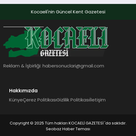
dokunmatik ekranı, mobil uygulama
desteği ve akıllı sensör entegrasyonu
Kocaeli'nin Güncel Kent Gazetesi
sayesinde iklimlendirme sistemlerinin
yönetimini daha kolay, konforlu ve
verimli hale getiriyor. Enerji
verimliliğini artırırken modern yaşam
alanlarında teknolojiyi estetik ile bulu
Reklam & İşbirliği:
habersonuclari@gmail.com
Hakkımızda
Künye
Çerez Politikası
Gizlilik Politikası
İletişim
Copyright © 2025 Tüm hakları KOCAELİ GAZETESİ 'da saklıdır.
Seobaz Haber Teması