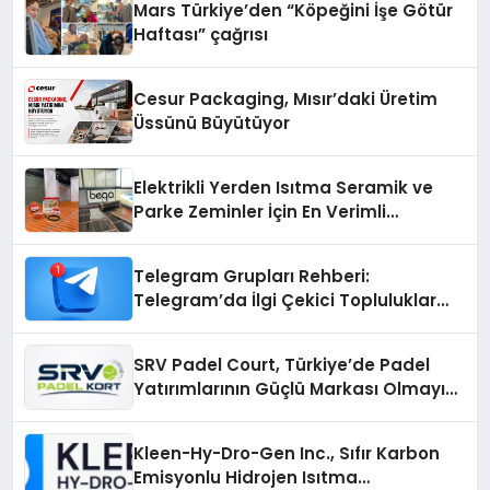
Mars Türkiye’den “Köpeğini İşe Götür
Haftası” çağrısı
Cesur Packaging, Mısır’daki Üretim
Üssünü Büyütüyor
Elektrikli Yerden Isıtma Seramik ve
Parke Zeminler İçin En Verimli
Çözümler
Telegram Grupları Rehberi:
Telegram’da İlgi Çekici Topluluklar
Nasıl Bulunur?
SRV Padel Court, Türkiye’de Padel
Yatırımlarının Güçlü Markası Olmayı
Sürdürüyor
Kleen-Hy-Dro-Gen Inc., Sıfır Karbon
Emisyonlu Hidrojen Isıtma