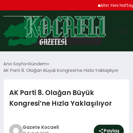
Altın Yeni Haftaya Yük
GÜNDEM
Ana Sayfa
Gündem
AK Parti 8. Olağan Büyük Kongresi’ne Hızla Yaklaşılıyor
TEKNOLOJI
EKONOMI
AK Parti 8. Olağan Büyük
Kongresi’ne Hızla Yaklaşılıyor
SPOR
MAGAZIN
Gazete Kocaeli
Paylaş