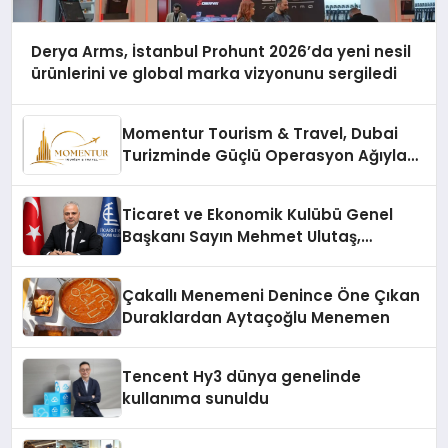
Derya Arms, İstanbul Prohunt 2026’da yeni nesil
ürünlerini ve global marka vizyonunu sergiledi
Momentur Tourism & Travel, Dubai
Turizminde Güçlü Operasyon Ağıyla
Fark Yaratıyor
Ticaret ve Ekonomik Kulübü Genel
Başkanı Sayın Mehmet Ulutaş,
ekonomiye dair yaptığı açıklamada
şunları kaydetti:
Çakallı Menemeni Denince Öne Çıkan
Duraklardan Aytaçoğlu Menemen
Tencent Hy3 dünya genelinde
kullanıma sunuldu