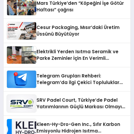
Mars Türkiye’den “Köpeğini İşe Götür
Haftası” çağrısı
Cesur Packaging, Mısır’daki Üretim
Üssünü Büyütüyor
Elektrikli Yerden Isıtma Seramik ve
Parke Zeminler İçin En Verimli
Çözümler
Telegram Grupları Rehberi:
Telegram’da İlgi Çekici Topluluklar
Nasıl Bulunur?
SRV Padel Court, Türkiye’de Padel
Yatırımlarının Güçlü Markası Olmayı
Sürdürüyor
Kleen-Hy-Dro-Gen Inc., Sıfır Karbon
Emisyonlu Hidrojen Isıtma