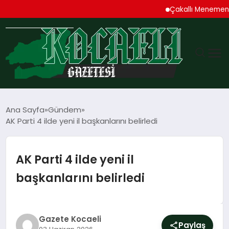
Çakallı Menemeni Den
GÜNDEM
Ana Sayfa
Gündem
AK Parti 4 ilde yeni il başkanlarını belirledi
TEKNOLOJI
EKONOMI
AK Parti 4 ilde yeni il
başkanlarını belirledi
SPOR
MAGAZIN
Gazete Kocaeli
Paylaş