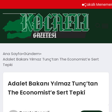
Çakallı Menemeni Den
GÜNDEM
Ana Sayfa
Gündem
Adalet Bakanı Yılmaz Tunç’tan The Economist’e Sert
TEKNOLOJI
Tepki
EKONOMI
Adalet Bakanı Yılmaz Tunç’tan
SPOR
The Economist’e Sert Tepki
MAGAZIN