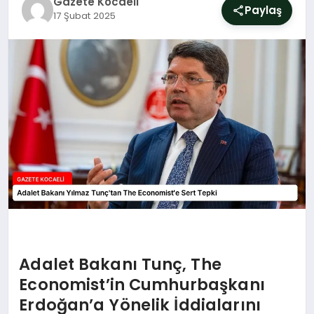
Gazete Kocaeli
SIYASET
Paylaş
17 Şubat 2025
YAŞAM
DÜNYA
SAĞLIK
EĞITIM
Adalet Bakanı Tunç, The
Economist’in Cumhurbaşkanı
Erdoğan’a Yönelik İddialarını