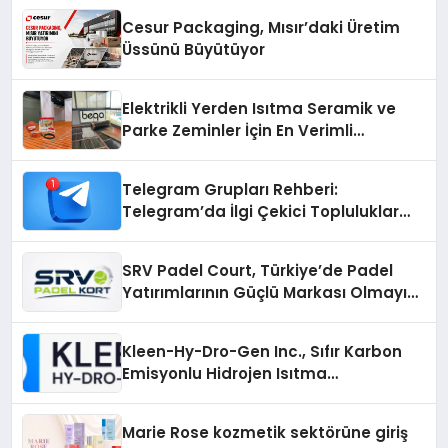
Cesur Packaging, Mısır’daki Üretim
Üssünü Büyütüyor
Elektrikli Yerden Isıtma Seramik ve
Parke Zeminler İçin En Verimli
Çözümler
Telegram Grupları Rehberi:
Telegram’da İlgi Çekici Topluluklar
Nasıl Bulunur?
SRV Padel Court, Türkiye’de Padel
Yatırımlarının Güçlü Markası Olmayı
Sürdürüyor
Kleen-Hy-Dro-Gen Inc., Sıfır Karbon
Emisyonlu Hidrojen Isıtma
Teknolojisinde ISO ve TSSA
Düzenleyici Onaylarını Aldı
Marie Rose kozmetik sektörüne giriş